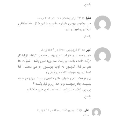
پاسخ
سارا
۲۳ اردیبهشت, ۱۴۰۰ در ۴:۰۴ ب٫ظ
هر دوشون بزودی باردار میشن و با این شغل خداحافظی
میکنن.پیشبینی من.
پاسخ
امیر
۳۱ فروردین, ۱۴۰۰ در ۱۱:۴۹ ق٫ظ
خیلی هم از اینکار لذت می برند . هم می توانند از اینکار
درآمد داشته باشند و باعث محبوبیتشون باشه . شرکت ها
هم در قبال کارشون به اونها پولشون رو می دهند ، آیا
شما این رو سوءاستفاده می دونی ؟
پی نوشت : می خوای مثل کشوری مانند ایران در خانه
بشینند چادر بپوشند و با خدا راز و نیاز بکنند ؟
پی پی نوشت : از نویسنده بابت این متن متشکرم
پاسخ
علی
۱۹ اردیبهشت, ۱۴۰۰ در ۱:۴۷ ق٫ظ
سلام.