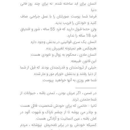
انسان برای ابد ساخته شده. نه برای چند روز فانی
دنیا.
فرضا شما پوست صورتتان را با عمل جراحی صاف
کنید و خودتان را فریب بدید.
ولی حتما قبول دارید که فرد 55 ساله ، شور و اشتیاق
فرد 18 ساله را ندارد.
انسان یک سری قوانینی در بدنش وجود داره.
هیچکس هم نمیتونه تغییرش بده.
انسان مادی ، محکوم به زوال و نابودی هست.
این قانون طبیعته.
خیلی از ثروتمندان و قدرتمندان بودند که قبل از شما
از دنیا رفتند و بدنشان خورام مور و مار شده.
شما هم روزی به آنها خواهید پیوست.
____________
در ضمن ، اگر عریان بودن ، تمدن باشه ، حیوانات از
شما متمدن ترند.
ثانیا : خانمی که برای خودش شخصیت قائل هست
و چادر می پوشه تا از چشم ناپاک و شهوت آلود در
امان باشه ، عین انسانیت و آزادگی هست.
کسیکه خودش رو در برابر نامحرمان نپوشانه ، مردم