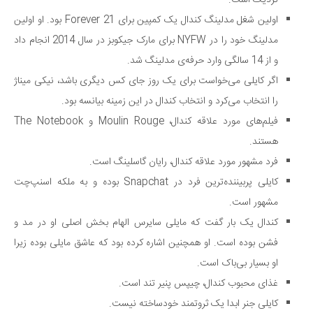
نزدیک است.
دانستنی‌ها
اولین شغل مدلینگ کندال یک کمپین برای Forever 21 بود. او اولین
مدلینگ خود را در NYFW برای مارک جیکوبز در سال 2014 انجام داد
بازی
و از 14 سالگی وارد حرفه‌ی مدلینگ شد.
طنز
اگر کایلی می‌خواست برای یک روز جای کس دیگری باشد، نیکی میناژ
فال
را انتخاب می‌کرد و انتخاب کندال در این زمینه بیانسه بود.
مسابقه
فیلم‌های مورد علاقه کندال، Moulin Rouge و The Notebook
اخبار
هستند.
فرد مشهور مورد علاقه کندال، رایان گاسلینگ است.
کایلی پربیننده‌ترین فرد در Snapchat بوده و به ملکه اسنپ‌چت
مشهور است.
کندال یک بار گفت که مایلی سایرس الهام بخش اصلی او در مد و
فشن بوده است. او همچنین اشاره کرده بود که عاشق مایلی بوده زیرا
او بسیار بی‌باک است.
غذای محبوب کندال، چیپس پنیر تند است.
کایلی جنر ابدا یک ثروتمند خودساخته نیست.