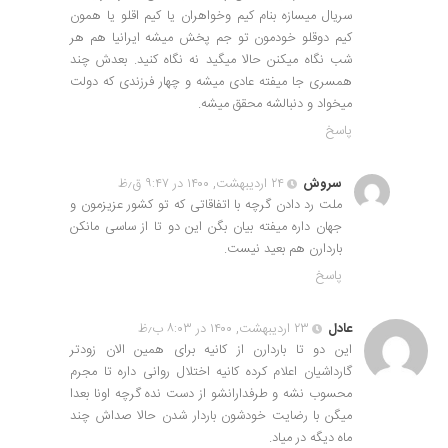
سریال میسازه بنام کیم وخواهران یا کیم اقلو یا همون
کیم دوقلو خودمون تو جم پخش میشه ایرانیا هم هر
شب نگاه میکنن حالا میگید نه نگاه کنید. بعدش چند
همسری جا میفته عادی میشه و چهار فرزندی که دولت
میخواد و دنبالشه محقق میشه.
پاسخ
سروش
۲۴ اردیبهشت, ۱۴۰۰ در ۹:۴۷ ق٫ظ
ملت رد دادن گرچه با اتفاقاتی که تو کشور عزیزمون و
جهان داره میفته بیان بگن این دو تا از ساسی مانکن
باردارن هم بعید نیست.
پاسخ
عادل
۲۳ اردیبهشت, ۱۴۰۰ در ۸:۰۳ ب٫ظ
این دو تا باردارن از کانیه برای همین الان زودتر
گارداشیان اعلام کرده کانیه اختلال روانی داره تا مجرم
محسوب نشه و طرفدارانشو از دست نده گرچه اونا بعدا
میگن با رضایت خودشون باردار شدن حالا صداش چند
ماه دیگه در میاد.