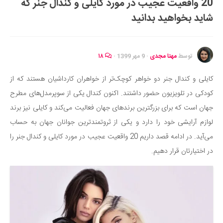
20 واقعیت عجیب در مورد کایلی و کندال جنر که
ایران گردی
شاید بخواهید بدانید
جهان گردی
رابطه، عشق و ازدواج
موفقیت و مهارت‌های فردی
توسط
مهتا مجدی
·
9 مهر 1399
·
۱۸
سلامت
کایلی و کندال جنر دو خواهر کوچک‌تر از خواهران کارداشیان هستند که از
تغذیه سالم
کودکی در تلویزیون حضور داشتند. اکنون کندال یکی از سوپرمدل‌های مطرح
بهداشت
جهان است که برای بزرگترین برندهای جهان فعالیت می‌کند و کایلی نیز برند
بیماری و درمان
لوازم آرایشی خود را دارد و یکی از ثروتمندترین جوانان جهان به حساب
می‌آید. در ادامه قصد داریم 20 واقعیت عجیب در مورد کایلی و کندال جنر را
کودک و مادر
در اختیارتان قرار دهیم.
ورزش و تندرستی
روانشناسی
مراکز پزشکی و دارویی
فرهنگ و هنر