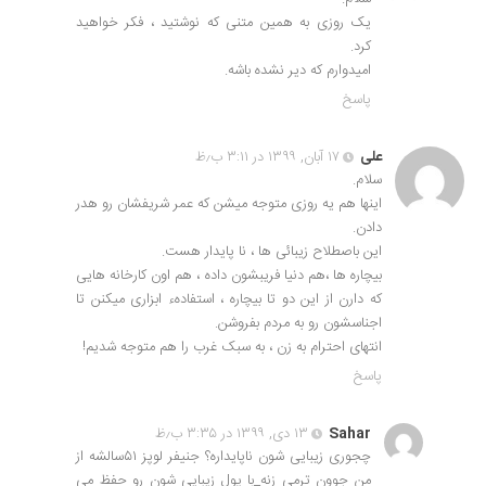
یک روزی به همین متنی که نوشتید ، فکر خواهید
کرد.
امیدوارم که دیر نشده باشه.
پاسخ
علی
۱۷ آبان, ۱۳۹۹ در ۳:۱۱ ب٫ظ
سلام.
اینها هم یه روزی متوجه میشن که عمر شریفشان رو هدر
دادن.
این باصطلاح زیبائی ها ، نا پایدار هست.
بیچاره ها ،هم دنیا فریبشون داده ، هم اون کارخانه هایی
که دارن از این دو تا بیچاره ، استفادهء ابزاری میکنن تا
اجناسشون رو به مردم بفروشن.
انتهای احترام به زن ، به سبک غرب را هم متوجه شدیم!
پاسخ
Sahar
۱۳ دی, ۱۳۹۹ در ۳:۳۵ ب٫ظ
چجوری زیبایی شون ناپایداره؟ جنیفر لوپز ۵۱سالشه از
من جوون ترمی زنه_با پول زیبایی شون رو حفظ می