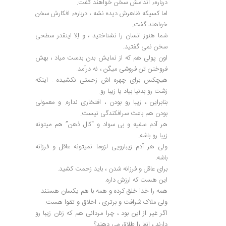
دربارهء اندامش سخن خواهند گفت.
اما کسیکه ظاهرش دیده نشه ، دربارهء افکارش سخن
خواهند گفت.
شما هنوز انسان را نشناختید ، و اِلا اینقدر سطحی
سخن نمی گفتید.
اون پولی هم که از نمایش بدن بدست میاد ، بهش
فروختن تن فروشی میگن ، نه درآمد.
هیچکس برای چهره اش زحمتی نکشیده . اینکه
زشت رو بدنیا بیاد یا زیبا رو.
بنابراین ، زیبا رو بودن ، افتخاری نداره. و معمولی
بودن هم باعث سرافکندگی نیست.
هر آدم سفیه و بی سواد و “کال ذهن” هم میتونه
زیبا رو باشه.
ولی هر آدم زیبارویی لزوما نمیتونه عاقل و فرزانه
باشه.
برای عاقل و فرزانه شدن ، باید زحمت کشید.
این هست که ارزش داره.
همه را خدا خلق کرده و همه با هم یکسان هستند.
ولی ملاک شرافت و برتری ، اخلاق و تقوا هست.
اگر غیر از این بود ، چرا مردانی هم که زنان زیبا رو
دارند ، انها را طلاق می دهند؟