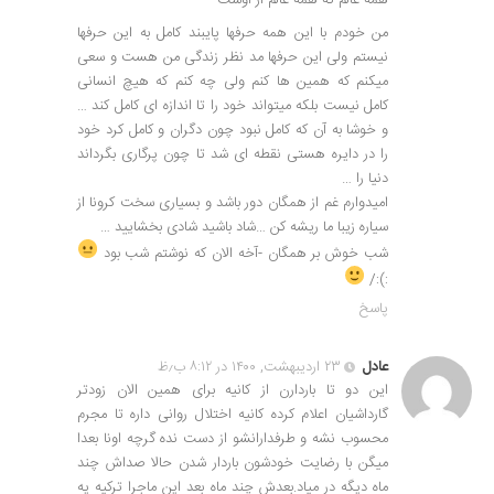
همه عالم که همه عالم از اوست
من خودم با این همه حرفها پایبند کامل به این حرفها
نیستم ولی این حرفها مد نظر زندگی من هست و سعی
میکنم که همین ها کنم ولی چه کنم که هیچ انسانی
کامل نیست بلکه میتواند خود را تا اندازه ای کامل کند …
و خوشا به آن که کامل نبود چون دگران و کامل کرد خود
را در دایره هستی نقطه ای شد تا چون پرگاری بگرداند
دنیا را …
امیدوارم غم از همگان دور باشد و بسیاری سخت کرونا از
سیاره زیبا ما ریشه کن …شاد باشید شادی بخشایید …
شب خوش بر همگان -آخه الان که نوشتم شب بود
:):/
پاسخ
عادل
۲۳ اردیبهشت, ۱۴۰۰ در ۸:۱۲ ب٫ظ
این دو تا باردارن از کانیه برای همین الان زودتر
گارداشیان اعلام کرده کانیه اختلال روانی داره تا مجرم
محسوب نشه و طرفدارانشو از دست نده گرچه اونا بعدا
میگن با رضایت خودشون باردار شدن حالا صداش چند
ماه دیگه در میاد.بعدش چند ماه بعد این ماجرا ترکیه یه