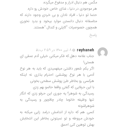
مگس هم دنبال ادرار و مدفوع میگرده.
هر موجودی در دنیا ، غذای خاص خودش رو داره.
حتما تو دنیا ، افراد نادان و بی خردی وجود دارند که
متاسفانه دنبال دانستن موارد بیخود و بدرد نخوری
همچون خصوصیات “کایلی و کندال “هستند.
پاسخ
reyhaneh
۸ تیر, ۱۴۰۰ در ۲:۵۹ ب٫ظ
جناب علامه دهل که فکر میکنی خیلی آدم عمقی ای
هستی!
اگر یکم شعور داشتی میفهمیدی که باید به هر نوع
آدمی با هر نوع پوششی احترام بذاری نه اینکه
هرکسی رو بخاطر طرز پوشش سطحی بخونی
با این حرفایی که گفتی واقعا حالمو بهم زدی
رسیدگی به شوهر؟ یه جوری این حرفو زدی که انگار
تنها وظیفه خانوما چادر چاقچور و رسیدگی به
شوهراشونه
کسی هم که داره از اندامش درامد زایی میکنه به
خودش مربوطه و تو نمیتونی بخاطر این انتخابش
بهش توهین کنی احمق