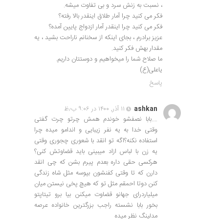
، نسبت به زنش سرد و بی تفاوت میشه.
فکر می کنید چرا آمار طلاق اینقدر بالا رفته؟
فکر می کنید چرا اینقدر آمار ازدواج پایین آمده؟
عزیز برادرم ، بجای اینکه از سخنانم ناراحت بشید ، یه
مقدار بهش فکر کنید.
ما صلاح شما را میخواهیم و دوستتان داریم.
یاعلی(ع)
پاسخ
ashkan
۱۱ آذر, ۱۴۰۰ در ۹:۰۶ ب٫ظ
….بابا نصفشو خوندم همش چرتو چرت گفتی
وقتی خدا به یه نفر زیبایی و اندامو میده چرا
استفاده نکنه؟اگه تو انقد با شعوری چجوری وقتی
یه زن با لباس ازاد میبینی باید قضاوتش کنی؟
هرکسی حقی داره بعدم پیرم بشن که چی انقد
دارن که تا وقتی کفنشون بپوسه مثل شاه زندگی
کنن دوتا احمقم مثل تو که هیچ پخی نیستن میان
میلیاردرای جهانو قضاوت میکنن بیا برو تیتاپتو
بخور بابا نشسته راجب بزرگترین خانواده عرصه
مدلینگ نظر میده