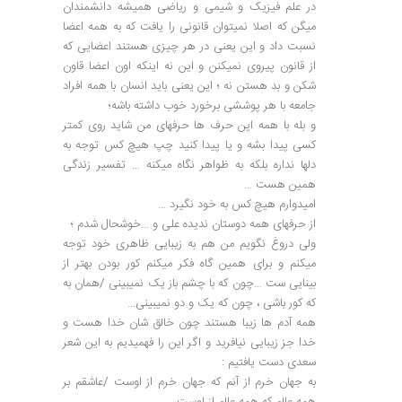
در علم فیزیک و شیمی و ریاضی همیشه دانشمندان
میگن که اصلا نمیتوان قانونی را یافت که به همه اعضا
نسبت داد و این یعنی در هر چیزی هستند اعضایی که
از قانون پیروی نمیکنن و این نه اینکه اون اعضا قاون
شکن و بد هستن نه ؛ این یعنی باید انسان با همه افراد
جامعه با هر پوششی برخورد خوب داشته باشه؛
و بله با همه این حرف ها حرفهای من شاید روی کمتر
کسی پیدا بشه و یا پیدا کنید چپ هیچ کس توجه به
دلها نداره بلکه به ظواهر نگاه میکنه … تفسیر زندگی
همین هست …
امیدوارم هیچ کس به خود نگیرد …
از حرفهای همه دوستان ندیده علی و …خوشحال شدم ؛
ولی دروغ نگویم من هم به زیبایی ظاهری خود توجه
میکنم و برای همین گاه فکر میکنم کور بودن بهتر از
بینایی ست …چون که با چشم باز یک نمیبینی /همان به
که کور باشی ، چون که یک و دو نمیبینی…
همه آدم ها زیبا هستند چون خالق شان خدا هست و
خدا جز زیبایی نیافرید و اگر این را فهمیدیم به این شعر
سعدی دست یافتیم :
به جهان خرم از آنم که جهان خرم از اوست /عاشقم بر