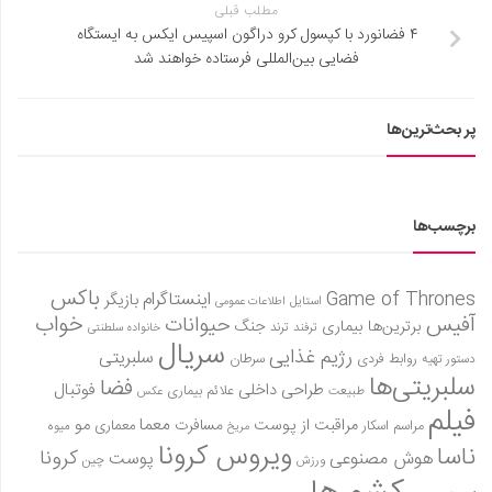
مطلب قبلی
۴ فضانورد با کپسول کرو دراگون اسپیس ایکس به ایستگاه
فضایی بین‌المللی فرستاده خواهند شد
پر بحث‌ترین‌ها
برچسب‌ها
باکس
Game of Thrones
اینستاگرام
بازیگر
استایل
اطلاعات عمومی
آفیس
خواب
حیوانات
برترین‌ها
بیماری
جنگ
ترفند
ترند
خانواده سلطنتی
سریال
رژیم غذایی
سلبریتی
روابط فردی
سرطان
دستور تهیه
سلبریتی‌ها
فضا
طراحی داخلی
فوتبال
علائم بیماری
طبیعت
عکس
فیلم
معما
مو
مراقبت از پوست
مسافرت
معماری
مراسم اسکار
میوه
مریخ
ویروس کرونا
ناسا
کرونا
هوش مصنوعی
پوست
ورزش
چین