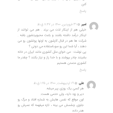
کنن.
پاسخ
امیر
۳۱ فروردین, ۱۴۰۰ در ۱۱:۴۷ ق٫ظ
خیلی هم از اینکار لذت می برند . هم می توانند از
اینکار درآمد داشته باشند و باعث محبوبیتشون باشه .
شرکت ها هم در قبال کارشون به اونها پولشون رو می
دهند ، آیا شما این رو سوءاستفاده می دونی ؟
پی نوشت : می خوای مثل کشوری مانند ایران در خانه
بشینند چادر بپوشند و با خدا راز و نیاز بکنند ؟ چقدر ما
کشوری متمدن هستیم
پاسخ
علی
۱۹ اردیبهشت, ۱۴۰۰ در ۱:۲۵ ق٫ظ
هر کسی یک روزی پیر میشه.
دیر و زود داره ، ولی حتمی هست.
اون موقع که نفس هایش به شماره افتاد و مرگ رو
جلوی چشمش می بینه ، تازه میفهمه که عمرش رو
هدر داده.