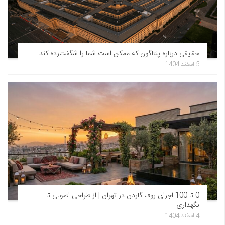
حقایقی درباره پنتاگون که ممکن است شما را شگفت‌زده کند
5 اسفند 1404
0 تا 100 اجرای روف گاردن در تهران | از طراحی اصولی تا
نگهداری
4 اسفند 1404