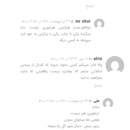
پاسخ
mr.shot
۲۹ اردیبهشت, ۱۴۰۱ در ۲:۵۸ ب٫ظ
موافقم.بعدم هرکسی هرجوری دوست داره
میگرده یکی با چادر .یکی با بیکینی به خود فرد
مربوطه نه کسی دیگه
alitn
۱۰ مهر, ۱۳۹۹ در ۱:۴۱ ب٫ظ
والا فکر نمیکنم کسی بخواد بدونه که کندال از بستنی
شکلاتی متنفر که نوشتید بیست واقعیتی که شاید
بخواهید بدانید
پاسخ
علی
۲۴ اردیبهشت, ۱۴۰۰ در ۲:۵۵ ب٫ظ
سلام.
اینطوری هم نیست.
بعضی ها میخوان بدونن.
زنبور عسل ، دنبال شهد گل راه میفته .