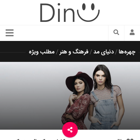
سبک زندگی
چهره‌ها
/
دنیای مد
/
فرهنگ و هنر
/
مطلب ویژه
دنیای مد
زیبایی و آرایش
شیک پوشی
دکوراسیون و چیدمان
غذا
رستوران گردی
آشپزی
سفر و گردشگری