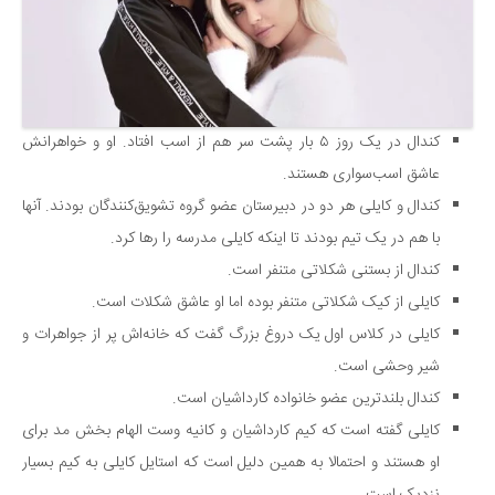
سینما و تئاتر
تلویزیون
موسیقی
چهره‌ها
کندال در یک روز ۵ بار پشت سر هم از اسب افتاد. او و خواهرانش
عکاسی و هنرهای تجسمی
عاشق اسب‌سواری هستند.
کتاب و کتاب‌خوانی
کندال و کایلی هر دو در دبیرستان عضو گروه تشویق‌کنندگان بودند. آنها
تاریخ
با هم در یک تیم بودند تا اینکه کایلی مدرسه را رها کرد.
معماری
کندال از بستنی شکلاتی متنفر است.
علمی
کایلی از کیک شکلاتی متنفر بوده اما او عاشق شکلات است.
کایلی در کلاس اول یک دروغ بزرگ گفت که خانه‌اش پر از جواهرات و
فناوری‌ها
شیر وحشی است.
نجوم و هوا فضا
کندال بلند‌ترین عضو خانواده کارداشیان است.
زمین و محیط زیست
کایلی گفته است که کیم کارداشیان و کانیه وست الهام بخش مد برای
خودرو
او هستند و احتمالا به همین دلیل است که استایل کایلی به کیم بسیار
سرگرمی