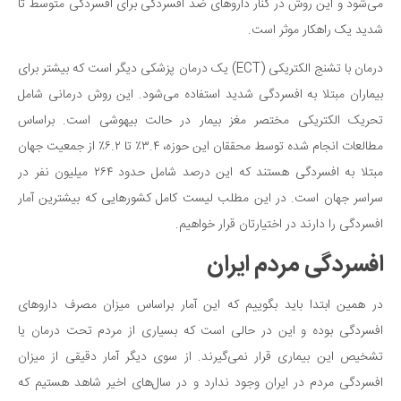
می‌شود و این روش در کنار داروهای ضد افسردگی برای افسردگی متوسط ​​تا
دانستنی‌ها
شدید یک راهکار موثر است.
بازی
درمان با تشنج الکتریکی (ECT) یک درمان پزشکی دیگر است که بیشتر برای
طنز
بیماران مبتلا به افسردگی شدید استفاده می‌شود. این روش درمانی شامل
فال
تحریک الکتریکی مختصر مغز بیمار در حالت بیهوشی است. براساس
مسابقه
مطالعات انجام شده توسط محققان این حوزه، ۳.۴٪ تا ۶.۲٪ از جمعیت جهان
مبتلا به افسردگی هستند که این درصد شامل حدود ۲۶۴ میلیون نفر در
اخبار
سراسر جهان است. در این مطلب لیست کامل کشورهایی که بیشترین آمار
افسردگی را دارند در اختیارتان قرار خواهیم.
افسردگی مردم ایران
در همین ابتدا باید بگوییم که این آمار براساس میزان مصرف داروهای
افسردگی بوده و این در حالی است که بسیاری از مردم تحت درمان یا
تشخیص این بیماری قرار نمی‌گیرند. از سوی دیگر آمار دقیقی از میزان
افسردگی مردم در ایران وجود ندارد و در سال‌های اخیر شاهد هستیم که