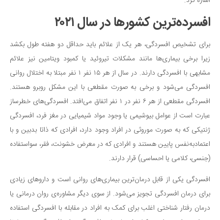
سینما و تئاتر
اشاره کرد.
تلویزیون
افسرده‌ترین کشورها در سال ۲۰۲‍۱
موسیقی
برای تشخیص افسردگی، هر یک از علائم باید حداقل دو هفته طول بکشد
چهره‌ها
زیرا برخی بیماری‌ها مانند مشکلات تیروئید یا کمبود ویتامین نیز علائم
عکاسی و هنرهای تجسمی
مشابهی با افسردگی دارند. در سال از هر ۱۵ نفر ۱ نفر مبتلا به اختلال روانی
کتاب و کتاب‌خوانی
افسردگی می‌شود و برخی به صورت مقطعی با این مشکل روبرو هستند.
تاریخ
افسردگی مقطعی از هر ۶ نفر در ۱ نفر اتفاق می‌افتد. افسردگی‌های خطرساز
معماری
عبارت است از عوامل بیوشیمی یا وجود مواد شیمیایی در مغز فرد، افسردگی
ژنتیکی که به صورت موروثی در افراد وجود دارد، افرادی که ذاتا بدبین و با
علمی
اعتمادبه‌نفس پایین هستند و افرادی که در معرض خشونت، فقر، سواستفاده
فناوری‌ها
(جنسی، کلامی یا احساسی) قرار دارند.
نجوم و هوا فضا
افسردگی یکی از قابل درمان‌ترین بیماری‌های روانی است و داروهای زیادی
زمین و محیط زیست
برای درمان افسردگی تجویز می‌شود. از سوی دیگر مشاوره‌ی روان درمانی یا
خودرو
درمان رفتار شناختی اغلب برای کمک به افراد در مقابله با افسردگی استفاده
سرگرمی