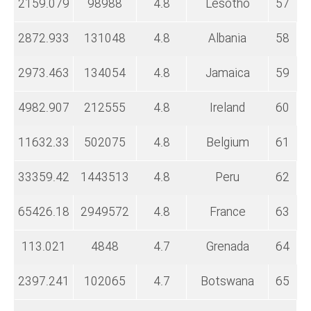
2159.079
98988
4.8
Lesotho
57
2872.933
131048
4.8
Albania
58
2973.463
134054
4.8
Jamaica
59
4982.907
212555
4.8
Ireland
60
11632.33
502075
4.8
Belgium
61
33359.42
1443513
4.8
Peru
62
65426.18
2949572
4.8
France
63
113.021
4848
4.7
Grenada
64
2397.241
102065
4.7
Botswana
65