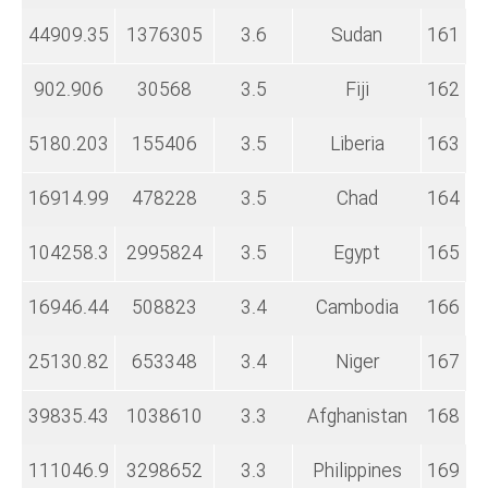
44909.35
1376305
3.6
Sudan
161
902.906
30568
3.5
Fiji
162
5180.203
155406
3.5
Liberia
163
16914.99
478228
3.5
Chad
164
104258.3
2995824
3.5
Egypt
165
16946.44
508823
3.4
Cambodia
166
25130.82
653348
3.4
Niger
167
39835.43
1038610
3.3
Afghanistan
168
111046.9
3298652
3.3
Philippines
169