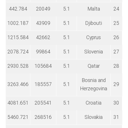
442.784
20049
5.1
Malta
24
1002.187
43909
5.1
Djibouti
25
1215.584
42662
5.1
Cyprus
26
2078.724
99864
5.1
Slovenia
27
2930.528
105684
5.1
Qatar
28
Bosnia and
3263.466
185557
5.1
29
Herzegovina
4081.651
205541
5.1
Croatia
30
5460.721
268516
5.1
Slovakia
31