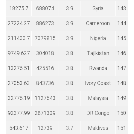
18275.7
688074
3.9
Syria
143
27224.27
886273
3.9
Cameroon
144
211400.7
7079815
3.9
Nigeria
145
9749.627
304018
3.8
Tajikistan
146
13276.51
425516
3.8
Rwanda
147
27053.63
843736
3.8
Ivory Coast
148
32776.19
1127643
3.8
Malaysia
149
92377.99
2871309
3.8
DR Congo
150
543.617
12739
3.7
Maldives
151