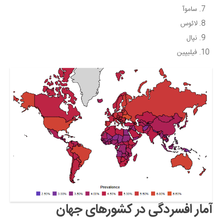
ساموآ
لائوس
نپال
فیلیپین
آمار افسردگی در کشورهای جهان