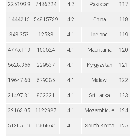
225199.9
7436224
4.2
Pakistan
117
1444216
54815739
4.2
China
118
343.353
12533
4.1
Iceland
119
4775.119
160624
4.1
Mauritania
120
6628.356
229637
4.1
Kyrgyzstan
121
19647.68
679385
4.1
Malawi
122
21497.31
802321
4.1
Sri Lanka
123
32163.05
1122987
4.1
Mozambique
124
51305.19
1904645
4.1
South Korea
125