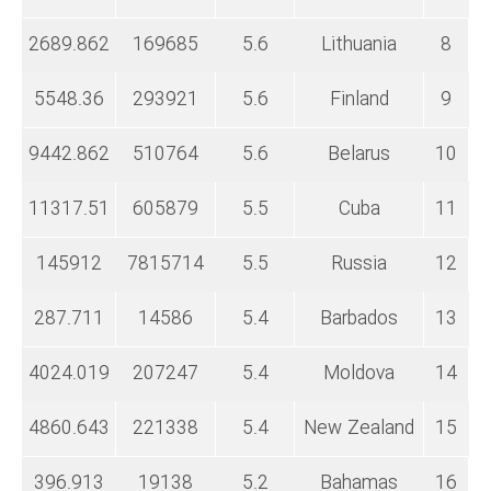
2689.862
169685
5.6
Lithuania
8
5548.36
293921
5.6
Finland
9
9442.862
510764
5.6
Belarus
10
11317.51
605879
5.5
Cuba
11
145912
7815714
5.5
Russia
12
287.711
14586
5.4
Barbados
13
4024.019
207247
5.4
Moldova
14
4860.643
221338
5.4
New Zealand
15
396.913
19138
5.2
Bahamas
16