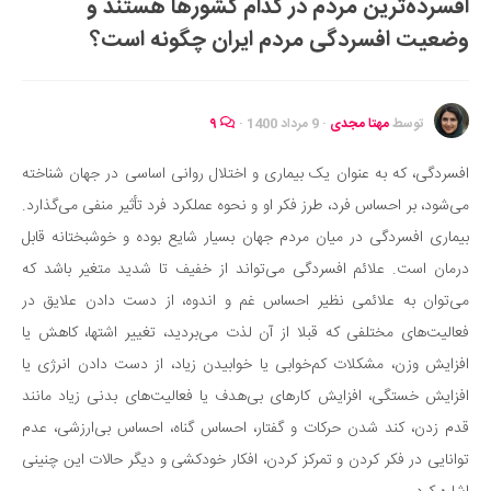
افسرده‌ترین مردم در کدام کشورها هستند و
ایران گردی
وضعیت افسردگی مردم ایران چگونه است؟
جهان گردی
رابطه، عشق و ازدواج
موفقیت و مهارت‌های فردی
توسط
مهتا مجدی
·
9 مرداد 1400
·
۹
سلامت
افسردگی، که به عنوان یک بیماری و اختلال روانی اساسی در جهان شناخته
تغذیه سالم
می‌شود، بر احساس فرد، طرز فکر او و نحوه عملکرد فرد تأثیر منفی می‌گذارد.
بهداشت
بیماری افسردگی در میان مردم جهان بسیار شایع بوده و خوشبختانه قابل
بیماری و درمان
درمان است. علائم افسردگی می‌تواند از خفیف تا شدید متغیر باشد که
می‌توان به علائمی نظیر احساس غم و اندوه، از دست دادن علایق در
کودک و مادر
فعالیت‌های مختلفی که قبلا از آن لذت می‌بردید، تغییر اشتها، کاهش یا
ورزش و تندرستی
افزایش وزن، مشکلات کم‌خوابی یا خوابیدن زیاد، از دست دادن انرژی یا
روانشناسی
افزایش خستگی، افزایش کارهای بی‌هدف یا فعالیت‌های بدنی زیاد مانند
مراکز پزشکی و دارویی
قدم زدن، کند شدن حرکات و گفتار، احساس گناه، احساس بی‌ارزشی، عدم
فرهنگ و هنر
توانایی در فکر کردن و تمرکز کردن، افکار خودکشی و دیگر حالات این چنینی