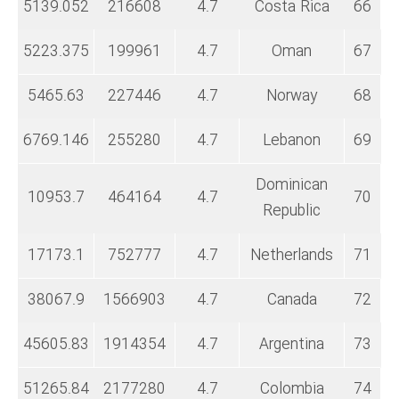
5139.052
216608
4.7
Costa Rica
66
5223.375
199961
4.7
Oman
67
5465.63
227446
4.7
Norway
68
6769.146
255280
4.7
Lebanon
69
Dominican
10953.7
464164
4.7
70
Republic
17173.1
752777
4.7
Netherlands
71
38067.9
1566903
4.7
Canada
72
45605.83
1914354
4.7
Argentina
73
51265.84
2177280
4.7
Colombia
74