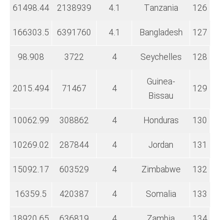
61498.44
2138939
4.1
Tanzania
126
166303.5
6391760
4.1
Bangladesh
127
98.908
3722
4
Seychelles
128
Guinea-
2015.494
71467
4
129
Bissau
10062.99
308862
4
Honduras
130
10269.02
287844
4
Jordan
131
15092.17
603529
4
Zimbabwe
132
16359.5
420387
4
Somalia
133
18920.65
636819
4
Zambia
134