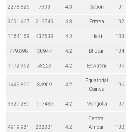
2278.825
7303
4.3
Gabon
101
3601.467
219549
4.3
Eritrea
102
11541.69
437639
4.3
Haiti
103
779.898
30947
4.2
Bhutan
104
1172.362
53223
4.2
Eswatini
105
Equatorial
1449.896
34909
4.2
106
Guinea
3329.289
117436
4.2
Mongolia
107
Central
4919.981
202081
4.2
African
108