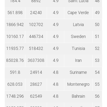
184.4
8892
4.9
Saint Lucia
48
561.898
24240
4.9
Cape Verde
49
1866.942
102702
4.9
Latvia
50
10160.17
446734
4.9
Sweden
51
11935.77
518432
4.9
Tunisia
52
85028.76
3637308
4.9
Iran
53
591.8
24914
4.8
Suriname
54
628.053
28627
4.8
Montenegro
55
1748.296
62549
4.8
Bahrain
56