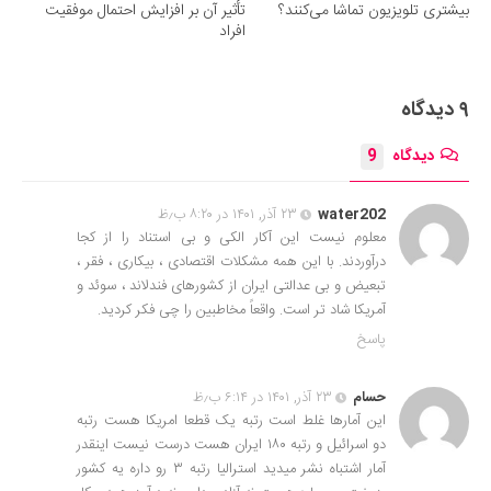
بیشتری تلویزیون تماشا می‌کنند؟
تأثیر آن بر افزایش احتمال موفقیت
افراد
۹ دیدگاه
دیدگاه
9
water202
۲۳ آذر, ۱۴۰۱ در ۸:۲۰ ب٫ظ
معلوم نیست این آکار الکی و بی استناد را از کجا
درآوردند. با این همه مشکلات اقتصادی ، بیکاری ، فقر ،
تبعیض و بی عدالتی ایران از کشورهای فندلاند ، سوئد و
آمریکا شاد تر است. واقعاً مخاطبین را چی فکر کردید.
پاسخ
حسام
۲۳ آذر, ۱۴۰۱ در ۶:۱۴ ب٫ظ
این آمارها غلط است رتبه یک قطعا امریکا هست رتبه
دو اسرائیل و رتبه ۱۸۰ ایران هست درست نیست اینقدر
آمار اشتباه نشر میدید استرالیا رتبه ۳ رو داره یه کشور