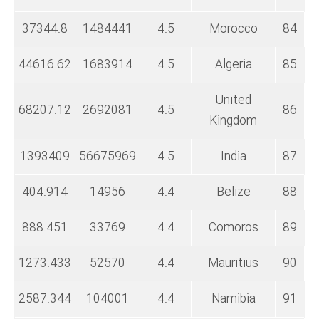
37344.8
1484441
4.5
Morocco
84
44616.62
1683914
4.5
Algeria
85
United
68207.12
2692081
4.5
86
Kingdom
1393409
56675969
4.5
India
87
404.914
14956
4.4
Belize
88
888.451
33769
4.4
Comoros
89
1273.433
52570
4.4
Mauritius
90
2587.344
104001
4.4
Namibia
91