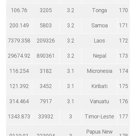
106.76
3205
3.2
Tonga
170
200.149
5803
3.2
Samoa
171
7379.358
209326
3.2
Laos
172
29674.92
890361
3.2
Nepal
173
116.254
3182
3.1
Micronesia
174
121.392
3452
3.1
Kiribati
175
314.464
7917
3.1
Vanuatu
176
1343.873
33932
3
Timor-Leste
177
Papua New