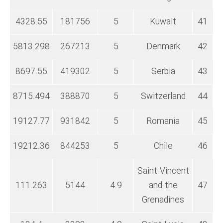
4328.55
181756
5
Kuwait
41
5813.298
267213
5
Denmark
42
8697.55
419302
5
Serbia
43
8715.494
388870
5
Switzerland
44
19127.77
931842
5
Romania
45
19212.36
844253
5
Chile
46
Saint Vincent
111.263
5144
4.9
and the
47
Grenadines