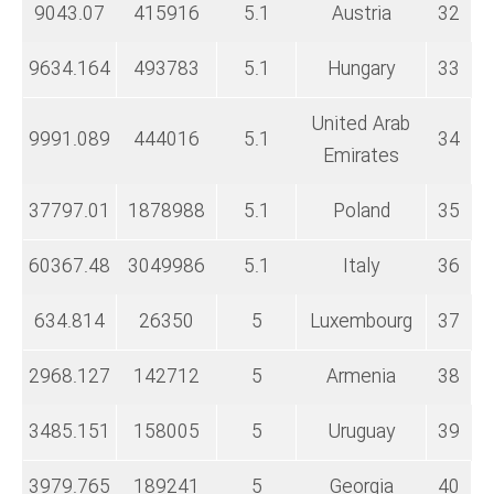
9043.07
415916
5.1
Austria
32
9634.164
493783
5.1
Hungary
33
United Arab
9991.089
444016
5.1
34
Emirates
37797.01
1878988
5.1
Poland
35
60367.48
3049986
5.1
Italy
36
634.814
26350
5
Luxembourg
37
2968.127
142712
5
Armenia
38
3485.151
158005
5
Uruguay
39
3979.765
189241
5
Georgia
40