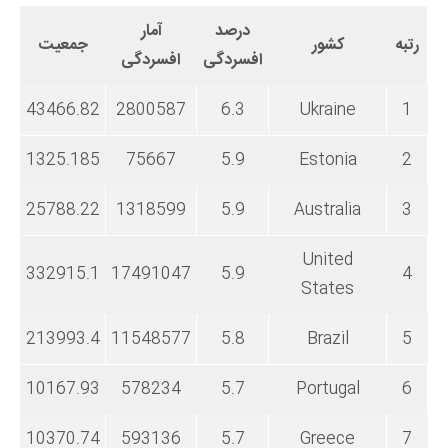
درصد
آمار
رتبه
کشور
جمعیت
افسردگی
افسردگی
43466.82
2800587
6.3
Ukraine
1
1325.185
75667
5.9
Estonia
2
25788.22
1318599
5.9
Australia
3
United
332915.1
17491047
5.9
4
States
213993.4
11548577
5.8
Brazil
5
10167.93
578234
5.7
Portugal
6
10370.74
593136
5.7
Greece
7