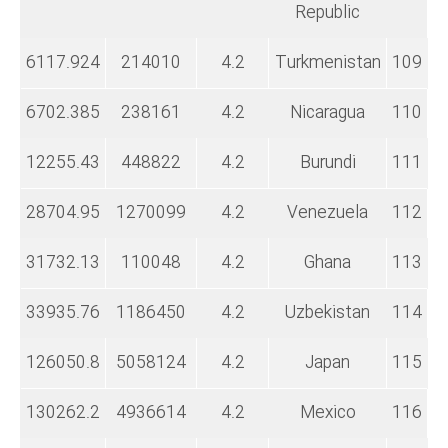
Republic
6117.924
214010
4.2
Turkmenistan
109
6702.385
238161
4.2
Nicaragua
110
12255.43
448822
4.2
Burundi
111
28704.95
1270099
4.2
Venezuela
112
31732.13
110048
4.2
Ghana
113
33935.76
1186450
4.2
Uzbekistan
114
126050.8
5058124
4.2
Japan
115
130262.2
4936614
4.2
Mexico
116