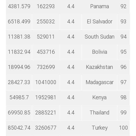
4381.579
162293
4.4
Panama
92
6518.499
255032
4.4
El Salvador
93
11381.38
529011
4.4
South Sudan
94
11832.94
453716
4.4
Bolivia
95
18994.96
732699
4.4
Kazakhstan
96
28427.33
1041000
4.4
Madagascar
97
54985.7
1952981
4.4
Kenya
98
69950.85
2885221
4.4
Thailand
99
85042.74
3260677
4.4
Turkey
100