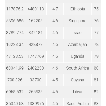
117876.2
4480113
4.7
Ethiopia
75
5896.686
162203
4.6
Singapore
76
8789.774
342181
4.6
Israel
77
10223.34
428873
4.6
Azerbaijan
78
47123.53
1747769
4.6
Uganda
79
60041.99
2402230
4.6
South Africa
80
790.326
33700
4.5
Guyana
81
6958.532
265833
4.5
Libya
82
35340.68
1339976
4.5
Saudi Arabia
83