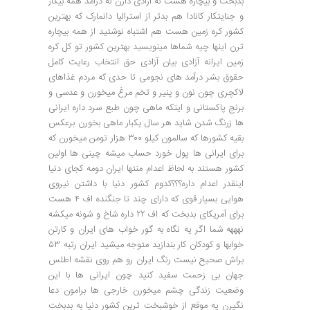
بدبخت و بیچاره هست نه آزادی دارن نه درآمد همه بیکار
و جنایتکار کانادا هم بدتر از استرالیا دانمارک که بهترین
کشور کره زمین هست هم اشتباه نوشتید از همه بیچاره
ترن اینها چیه شماها مینویسید بهترین کشور تو کل کره
زمین ایرانه آزادی بیان آزادی حق انتخاب رعایت کامل
حقوق بشر درآمد های نجومی تا حدی که مردم غذاهای
لاکچری چون نون و پنیر و تخم مرغ میخورن و عدسی و
برنج پاکستانی و اینکه ماهی چون طبع سرد داره ایرانی
ها زرنگ شدن شاید هر سال یکبار ماهی بخورن برعکس
بقیه کشورها که سالمون کیلو ۳۰۰ هزار تومن میخورن که
برای ایرانی ها پول خورد حساب میشه چینی ها اولین
کشور هستند به لحاظ اعدام منتها ایران دومه کجای دنیا
اینقدر اعدام داره؟؟؟کدوم کشور دنیا با داشتن نیروی
هوایی بسیار قوی که دارای چند تا جنگنده اف ۴ هست
برای آمریکای بدبخت که اف ۲۲ داره شاخ و شونه میکشه
نهههه شما اگر یه نگاه به گور خواب های ایران و کارتن
خوابها و کودکان کار بندازید متوجه میشید ایران رتبه ۵۳
براش صحیح نیست رنگ ایران رو هم روی نقشه اطلس
جهان بی زحمت سفید کنید چون ایرانی ها با این
وضعیت زندگی چشم میخورن خارجی ها برامون دعا
نگیرن یه موقع از خوشبخت ترین کشور دنیا به بدبخت