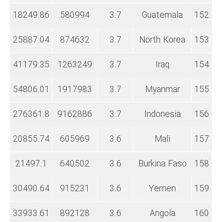
18249.86
580994
3.7
Guatemala
152
25887.04
874632
3.7
North Korea
153
41179.35
1263249
3.7
Iraq
154
54806.01
1917983
3.7
Myanmar
155
276361.8
9162886
3.7
Indonesia
156
20855.74
605969
3.6
Mali
157
21497.1
640502
3.6
Burkina Faso
158
30490.64
915231
3.6
Yemen
159
33933.61
892128
3.6
Angola
160