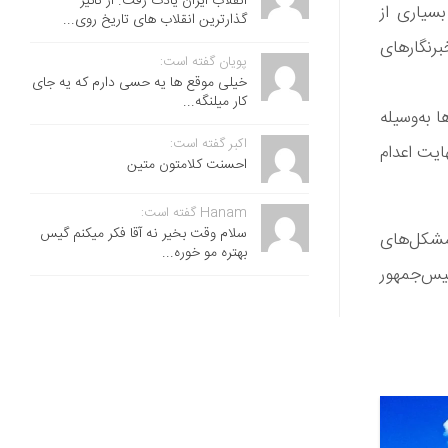
انقلاب ایران یادت رفت. از تاثیر
سیاری از
گذارترین انقلاب های تاریخ روی...
برنگارهای
پویان گفته است:
خیلی موقع ها یه حسی دارم که یه جای
کار میلنگه...
 به‌وسیله
اکبر گفته است:
ایت اعدام
احسنت ‌کلامتون متین
Hanam گفته است:
سلام وقت بخیر نه آقا فکر میکنم گیس
مشکل‌های
بهتره مو خوره...
ئیس‌جمهور