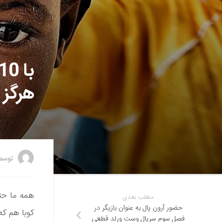
هرگز 
توس
همه ما حتم
مطلب بعدی
حضور آرون پال به عنوان بازیگر در
کوبا هم که
فصل سوم سریال وست ورلد قطعی