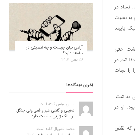
. فساد در
ی به نسبت
یک پایبند
آزادی بیان چیست و چه اهمیتی در
داشت. حتی
جامعه دارد؟
تا شد. در
29 بهمن 1404
ا را نجات
آخرین دیدگاه‌ها
ق رفتار خوبی نداشت.
عباس عباس گفته است:
د. او در
تخیلی و گاهی غیر واقعی,ولی جنگل
ترسناک ژاپنی حقیقت دارد
ی که نقض
محمد آدمیرال گفته است: