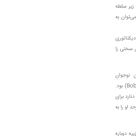
 زیر سلطه
ی‌توان به
دیکتاتوری
 سختی را
ن نوجوان
مارکسیست. یکی از شخصیت‌های عجیب تاریخ کومورو، باب دنارد (Bob Denard) بود.
نارد برای
1995 یک کودتا بیش‌ازحد او را به
و جزیره از سه جزیره دوباره