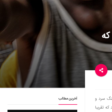
 که
جنگ سرد و
آخرین مطالب
که تقریبا