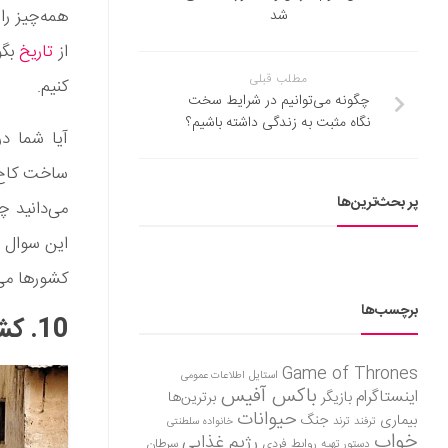
همه‌چیز را
شد
از
تاریخ
مطلب قبلی
کنیم.
چگونه می‌توانیم در شرایط سخت
نگاه مثبت به زندگی داشته باشیم؟
آیا شما در
ساخت کاخ‌ه
پر بحث‌ترین‌ها
می‌دانید چ
این سوال ر
کشور‌ها می
برچسب‌ها
10. کشور گامبیا (The Gambia)
Game of Thrones
استایل
اطلاعات عمومی
باکس آفیس
اینستاگرام
بازیگر
برترین‌ها
حیوانات
بیماری
جنگ
ترفند
ترند
خانواده سلطنتی
خواب
رژیم غذایی
روابط فردی
سرطان
دستور تهیه