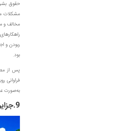
حقوق بشر 
مشکلات موا
مخالف و مه
راهکار‌های
ربودن و اج
بود.
پس از مطر
فراوانی رو
به‌صورت عاد
9.جزایر کومورو (The Comoros Islands)