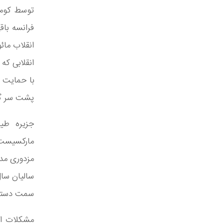
توسط کومور
فرانسه باق
انقلاب مائ
انقلابی که
با حمایت 
پشت سر گذا
جزیره طیف
مزدوری مدع
سمت دستگی