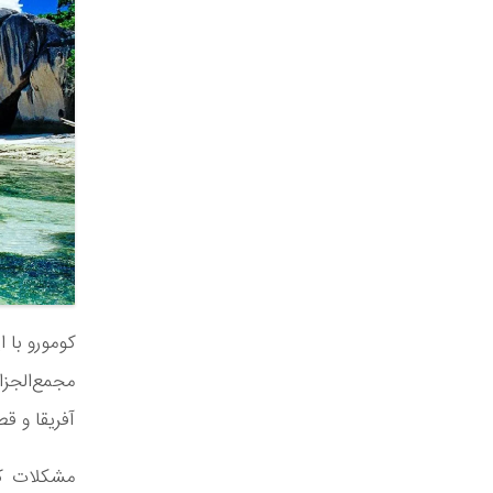
کومورو با 
آفریقا و قطعا
مشکلات کوم