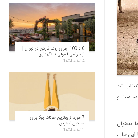
0 تا 100 اجرای روف گاردن در تهران |
از طراحی اصولی تا نگهداری
4 اسفند 1404
انتخاب شد
 سیاست و
7 مورد از بهترین حرکات یوگا برای
بتدا به‌عنوان
تسکین استرس
1 اسفند 1404
. با این‌ حال،