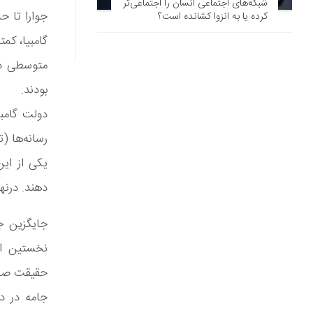
شبکه‌های اجتماعی انسان را اجتماعی‌تر
جوارا تا ح
کرده یا به انزوا کشانده است؟
گامبیا، کم
متوسطی داش
بودند.
دولت گامبی
رسانه‌ها (
یکی از این
دهند. درنهایت
نخستین اق
حقیقت صحنه
جامه در د