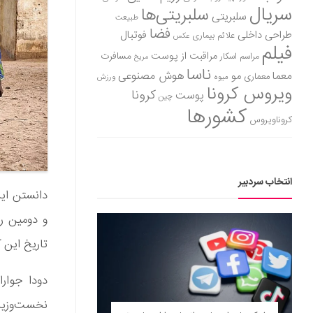
سریال
سلبریتی‌ها
سلبریتی
طبیعت
فضا
طراحی داخلی
فوتبال
علائم بیماری
عکس
فیلم
مراقبت از پوست
مسافرت
مراسم اسکار
مریخ
ناسا
هوش مصنوعی
معما
مو
معماری
میوه
ورزش
ویروس کرونا
کرونا
پوست
چین
کشورها
کروناویروس
انتخاب سردبیر
دانستن این
و دومین ر
تاریخ این ک