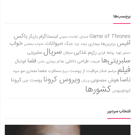
برچسب‌ها
باکس
Game of Thrones
اینستاگرام
بازیگر
استایل
اطلاعات عمومی
آفیس
خواب
حیوانات
برترین‌ها
بیماری
جنگ
ترفند
ترند
خانواده سلطنتی
سریال
رژیم غذایی
سلبریتی
روابط فردی
سرطان
دستور تهیه
سلبریتی‌ها
فضا
طراحی داخلی
فوتبال
علائم بیماری
طبیعت
عکس
فیلم
معما
مو
مراقبت از پوست
مسافرت
معماری
مراسم اسکار
میوه
مریخ
ویروس کرونا
ناسا
کرونا
هوش مصنوعی
پوست
ورزش
چین
کشورها
کروناویروس
انتخاب سردبیر