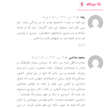
دیدگاه
5
رضا
۱۳ دی, ۱۳۹۸ در ۸:۵۵ ق٫ظ
من قبلا در رشت دانشجو بودم. از سر زندگى رشت هر
چى بگم کمه. منطقه اى بنام “گلسار” داره که از لحاظ
نشاط و سر سبزى خیابانهاى منظمش ، چیزى از پاریس
کم نداره. ففط باید در شبهاش قدم زده باشى …
پاسخ
سعید مداحی
۱۲ دی, ۱۳۹۸ در ۱۱:۵۶ ق٫ظ
سلام.حداقل اینرا می دانم که مردمی بسیار بافرهنگ و
فراتر از استاندارد فرهنگ عامه جمعیت ایران دارد.بنده
پزشک هستم و می دانم که تنها در دو استان کشور،
میانگین قد افراد، بیش از استاندارد جهانی است که شامل
مازندران و گیلان می باشد و البته به عوامل مختلفی
بستگی دارد.از مردم گیلان، در کتاب دکتر جزایری مرحوم،
یاد شده که “مردمی با درک و فهم بسیار بالا هستند.”…
درضمن، خواستم صحبت خانم مهندس نوربخش را تکرار
کنم که البته به خوب نکته ای هم اشاره کردند: در این