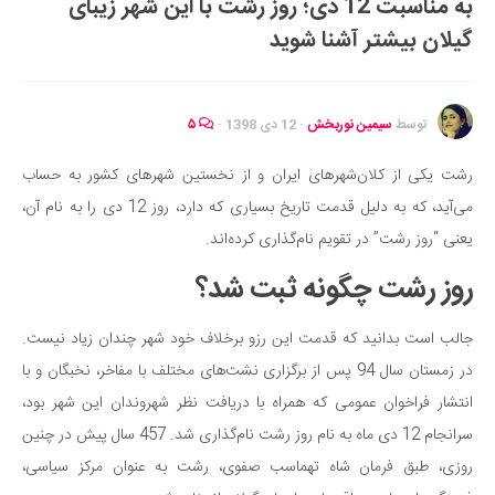
به مناسبت 12 دی؛ روز رشت با این شهر زیبای
ایران گردی
گیلان بیشتر آشنا شوید
جهان گردی
رابطه، عشق و ازدواج
موفقیت و مهارت‌های فردی
توسط
سیمین نوربخش
·
12 دی 1398
·
۵
سلامت
رشت یکی از کلان‌شهرهای ایران و از نخستین شهرهای کشور به حساب
تغذیه سالم
می‌آید، که به دلیل قدمت تاریخ بسیاری که دارد، روز 12 دی را به نام آن،
بهداشت
یعنی “روز رشت” در تقویم نام‌گذاری کرده‌اند.
بیماری و درمان
روز رشت چگونه ثبت شد؟
کودک و مادر
جالب است بدانید که قدمت این رزو برخلاف خود شهر چندان زیاد نیست.
ورزش و تندرستی
در زمستان سال 94 پس از برگزاری نشت‌های مختلف با مفاخر، نخبگان و با
روانشناسی
انتشار فراخوان عمومی که همراه با دریافت نظر شهروندان این شهر بود،
مراکز پزشکی و دارویی
سرانجام 12 دی ماه به نام روز رشت نام‌گذاری شد. 457 سال پیش در چنین
فرهنگ و هنر
روزی، طبق فرمان شاه تهماسب صفوی، رشت به عنوان مرکز سیاسی،