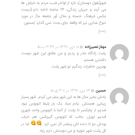
شهر(بقول دوستان)، تازه از اواخر شب، مردم به خیابان ها
می آیند و جریان زندگی، ۲۴ ساعته ادامه دارد.(درست
عکس فرهنگ خسته و ملال آور جامعه ما)…در مورد
تنوع غذایی نیز که واقعا، جای بحث نمی گذارد./ممنون.
پاسخ
مهناز نصیرزاده
۱۰ دی, ۱۳۹۸ در ۳:۳۸ ب٫ظ
رشت زادگاه مادر و پدرم و من عاشق این شهر دوست
داشتنی هستم.
بهترین خاطرات زندگیم تو شهر رشت
پاسخ
حسین
۱۳ دی, ۱۳۹۷ در ۳:۱۱ ق٫ظ
یادش بخیر سال ها به این شهر سفر می کردم. شهر بسیار
زیبایی هستش. یادم میاد یک بار بلیط اتوبوس نبود
امدیم از چابکسر تا رشت از آنجا با اتوبوس واحد شهری
آمدیم تهران. جالب که اتوبوس گیربکس هم خراب
بودش دو تا دنده اش بیشتر کار نمی کرد.
اما در
کل رشت شهر خوبیه و من دوستش دارم زیاد.