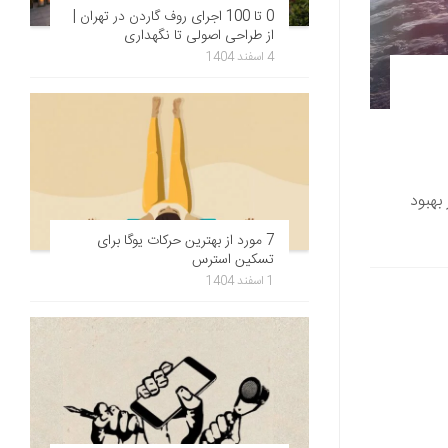
0 تا 100 اجرای روف گاردن در تهران |
از طراحی اصولی تا نگهداری
4 اسفند 1404
بهبود
7 مورد از بهترین حرکات یوگا برای
تسکین استرس
1 اسفند 1404