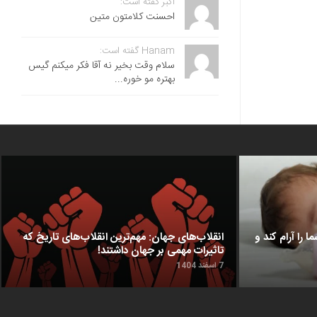
اکبر گفته است:
احسنت ‌کلامتون متین
Hanam گفته است:
سلام وقت بخیر نه آقا فکر میکنم گیس
بهتره مو خوره...
ا را آرام کند و
انقلاب‌های جهان: مهم‌ترین انقلاب‌های تاریخ که
تاثیرات مهمی بر جهان داشتند!
7 اسفند 1404