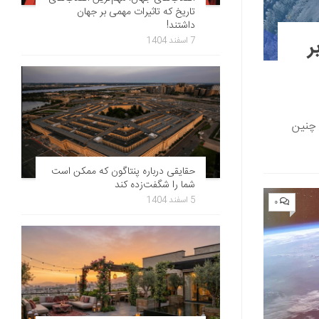
تاریخ که تاثیرات مهمی بر جهان
داشتند!
ر
7 اسفند 1404
 چنین
حقایقی درباره پنتاگون که ممکن است
شما را شگفت‌زده کند
5 اسفند 1404
۰