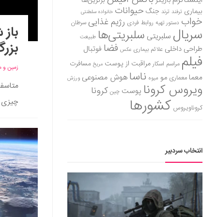
اینستاگرام
بازیگر
برترین‌ها
حیوانات
بیماری
جنگ
ترفند
ترند
خانواده سلطنتی
خواب
رژیم غذایی
روابط فردی
سرطان
دستور تهیه
باز 
سریال
سلبریتی‌ها
سلبریتی
طبیعت
بزرگ
فضا
طراحی داخلی
فوتبال
علائم بیماری
عکس
فیلم
مراقبت از پوست
مسافرت
مراسم اسکار
مریخ
زمین و 
ناسا
هوش مصنوعی
معما
مو
معماری
میوه
ورزش
متاسفا
ویروس کرونا
کرونا
پوست
چین
کشورها
چیزی ن
کروناویروس
انتخاب سردبیر