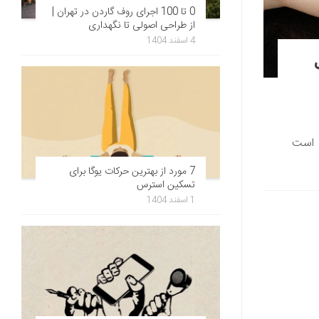
0 تا 100 اجرای روف گاردن در تهران |
از طراحی اصولی تا نگهداری
4 اسفند 1404
ب است
7 مورد از بهترین حرکات یوگا برای
تسکین استرس
1 اسفند 1404