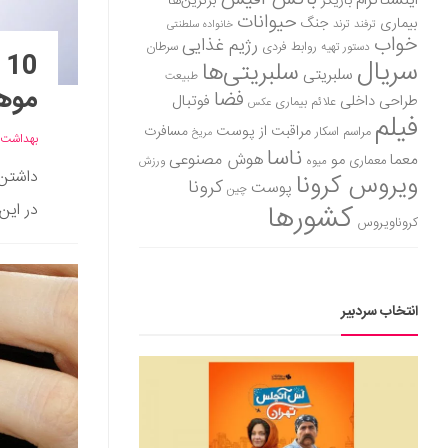
اینستاگرام
بازیگر
برترین‌ها
حیوانات
بیماری
جنگ
ترفند
ترند
خانواده سلطنتی
خواب
رژیم غذایی
روابط فردی
سرطان
دستور تهیه
0
سریال
سلبریتی‌ها
سلبریتی
طبیعت
موها
فضا
طراحی داخلی
فوتبال
علائم بیماری
عکس
فیلم
مراقبت از پوست
مسافرت
مراسم اسکار
مریخ
بهداشت
ناسا
هوش مصنوعی
معما
مو
معماری
میوه
ورزش
داشتن 
ویروس کرونا
کرونا
پوست
چین
کشورها
در این 
کروناویروس
انتخاب سردبیر