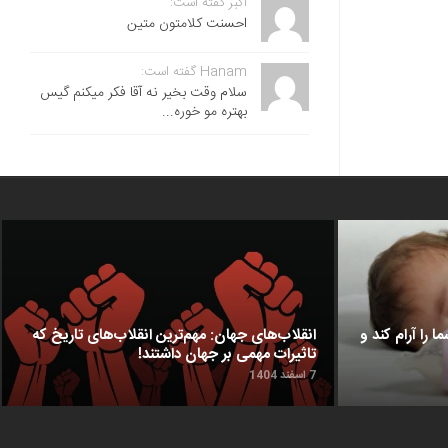
اکبر گفته است:
احسنت ‌کلامتون متین
Hanam گفته است:
سلام وقت بخیر نه آقا فکر میکنم گیس
بهتره مو خوره...
ا را آرام کند و
انقلاب‌های جهان: مهم‌ترین انقلاب‌های تاریخ که
تاثیرات مهمی بر جهان داشتند!
7 اسفند 1404