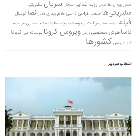
سریال
رژیم غذایی
سلبریتی
روابط فردی
سرطان
دستور تهیه
دانستنی‌ها
سلبریتی‌ها
فضا
طراحی داخلی
فوتبال
علائم بیماری
طبیعت
عکس
بازی
فیلم
معما
مو
مراقبت از پوست
مسافرت
معماری
مراسم اسکار
میوه
مریخ
طنز
ویروس کرونا
ناسا
کرونا
هوش مصنوعی
پوست
ورزش
چین
فال
کشورها
کروناویروس
مسابقه
اخبار
انتخاب سردبیر