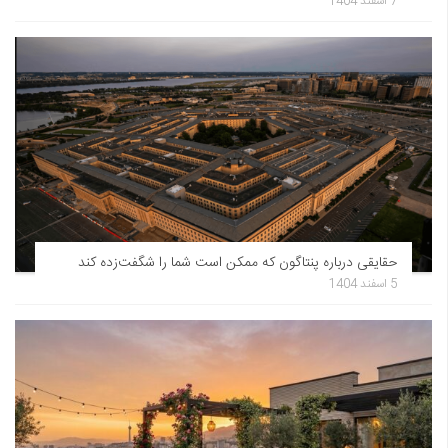
7 اسفند 1404
حقایقی درباره پنتاگون که ممکن است شما را شگفت‌زده کند
5 اسفند 1404