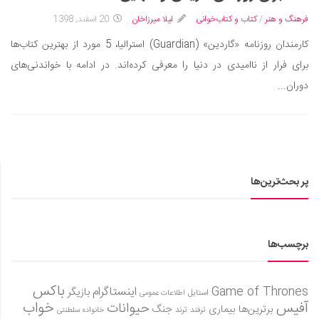
سینما و تئاتر
فرهنگ و هنر
/
کتاب و کتاب‌خوانی
لیلا میرزاخان
20 اسفند, 1398
تلویزیون
کارمندان روزنامه «گاردین» (Guardian) استرالیا، 5 مورد از بهترین کتاب‌ها
موسیقی
برای فرار از ناامیدی در دنیا را معرفی کرده‌اند. در ادامه با خواندنی‌های
چهره‌ها
دوران...
عکاسی و هنرهای تجسمی
کتاب و کتاب‌خوانی
تاریخ
معماری
پر بحث‌ترین‌ها
علمی
فناوری‌ها
نجوم و هوا فضا
برچسب‌ها
زمین و محیط زیست
خودرو
باکس
Game of Thrones
اینستاگرام
بازیگر
استایل
اطلاعات عمومی
آفیس
خواب
حیوانات
برترین‌ها
بیماری
جنگ
ترفند
ترند
خانواده سلطنتی
سرگرمی