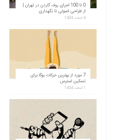
0 تا 100 اجرای روف گاردن در تهران |
از طراحی اصولی تا نگهداری
4 اسفند 1404
7 مورد از بهترین حرکات یوگا برای
تسکین استرس
1 اسفند 1404