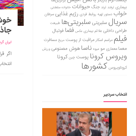
اینستاگرام
بازیگر
برترین‌ها
حیوانات
بیماری
جنگ
ترفند
ترند
خانواده سلطنتی
خواب
رژیم غذایی
روابط فردی
سرطان
دستور تهیه
خوشا
سریال
سلبریتی‌ها
سلبریتی
طبیعت
جاذب
فضا
طراحی داخلی
فوتبال
علائم بیماری
عکس
فیلم
مراقبت از پوست
مسافرت
مراسم اسکار
مریخ
ایران گر
ناسا
هوش مصنوعی
معما
مو
معماری
میوه
ورزش
اگر قر
ویروس کرونا
کرونا
پوست
چین
کشورها
انتخاب
کروناویروس
انتخاب سردبیر