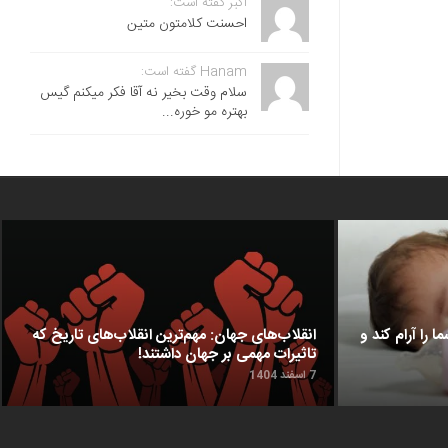
اکبر گفته است:
احسنت ‌کلامتون متین
Hanam گفته است:
سلام وقت بخیر نه آقا فکر میکنم گیس
بهتره مو خوره...
ا را آرام کند و
انقلاب‌های جهان: مهم‌ترین انقلاب‌های تاریخ که
تاثیرات مهمی بر جهان داشتند!
7 اسفند 1404