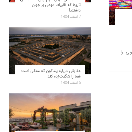
تاریخ که تاثیرات مهمی بر جهان
داشتند!
7 اسفند 1404
بی را
حقایقی درباره پنتاگون که ممکن است
شما را شگفت‌زده کند
5 اسفند 1404