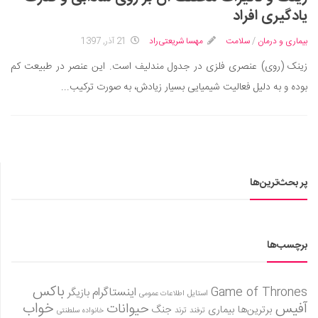
ایران گردی
یادگیری افراد
جهان گردی
بیماری و درمان
/
سلامت
مهسا شریعتی‌راد
21 آذر, 1397
رابطه، عشق و ازدواج
زینک (روی) عنصری فلزی در جدول مندلیف است. این عنصر در طبیعت کم
موفقیت و مهارت‌های فردی
بوده و به دلیل فعالیت شیمیایی بسیار زیادش، به صورت ترکیب...
سلامت
تغذیه سالم
بهداشت
بیماری و درمان
پر بحث‌ترین‌ها
کودک و مادر
ورزش و تندرستی
روانشناسی
برچسب‌ها
مراکز پزشکی و دارویی
باکس
Game of Thrones
اینستاگرام
بازیگر
فرهنگ و هنر
استایل
اطلاعات عمومی
آفیس
خواب
حیوانات
برترین‌ها
بیماری
جنگ
ترفند
ترند
خانواده سلطنتی