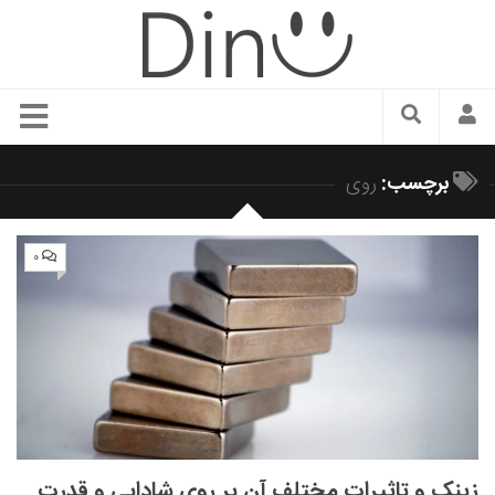
سبک زندگی
برچسب:
روی
دنیای مد
زیبایی و آرایش
۰
شیک پوشی
دکوراسیون و چیدمان
غذا
رستوران گردی
آشپزی
سفر و گردشگری
زینک و تاثیرات مختلف آن بر روی شادابی و قدرت