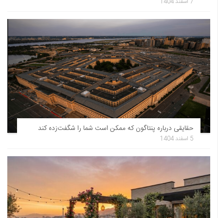
7 اسفند 1404
حقایقی درباره پنتاگون که ممکن است شما را شگفت‌زده کند
5 اسفند 1404