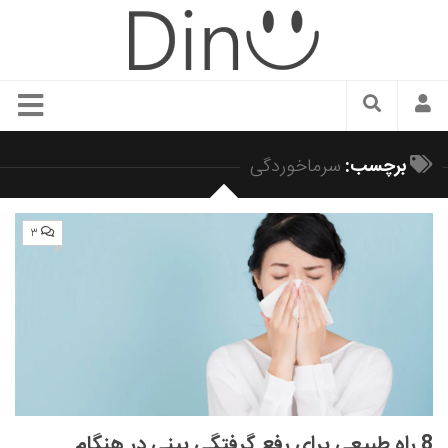
سبک زندگی
برچسب:
سرماخوردگی
دنیای مد
زیبایی و آرایش
۳
شیک پوشی
دکوراسیون و چیدمان
غذا
رستوران گردی
آشپزی
سفر و گردشگری
8 راه طبیعی برای رفع گرفتگی‌ بینی در هنگام