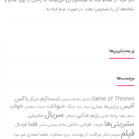
اکثر افراد در هنگام ابتلا به سرماخوردگی، می‌توانند به راحتی از روی علائم و
نشانه‌ها، آن را تشخیص دهند. در صورت عدم ابتلا به...
پر بحث‌ترین‌ها
برچسب‌ها
باکس
Game of Thrones
اینستاگرام
بازیگر
استایل
اطلاعات عمومی
آفیس
خواب
حیوانات
برترین‌ها
بیماری
جنگ
ترفند
ترند
خانواده سلطنتی
سریال
رژیم غذایی
سلبریتی
روابط فردی
سرطان
دستور تهیه
سلبریتی‌ها
فضا
طراحی داخلی
فوتبال
علائم بیماری
طبیعت
عکس
فیلم
معما
مو
مراقبت از پوست
مسافرت
معماری
مراسم اسکار
میوه
مریخ