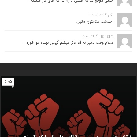
خیلی موقع ها یه حسی دارم که یه جای کار میلنگه...
اکبر گفته است:
احسنت ‌کلامتون متین
Hanam گفته است:
سلام وقت بخیر نه آقا فکر میکنم گیس بهتره مو خوره...
۵