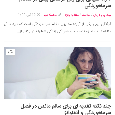
ایران گردی
سرماخوردگی
جهان گردی
بیماری و درمان
/
سلامت
/
مطلب ویژه
محدثه تنها
12 آبان, 1400
رابطه، عشق و ازدواج
گرفتگی‌ بینی یکی از آزاردهنده‌ترین علائم سرماخوردگی است که باید با آن
موفقیت و مهارت‌های فردی
مقابله کنید و اجازه ندهید سرما‌خوردگی زندگی شما را کنترل کند. از...
سلامت
تغذیه سالم
۰
بهداشت
بیماری و درمان
کودک و مادر
ورزش و تندرستی
روانشناسی
مراکز پزشکی و دارویی
چند نکته تغذیه ای برای سالم ماندن در فصل
فرهنگ و هنر
سرماخوردگی و آنفلوانزا