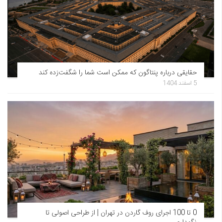
حقایقی درباره پنتاگون که ممکن است شما را شگفت‌زده کند
5 اسفند 1404
0 تا 100 اجرای روف گاردن در تهران | از طراحی اصولی تا