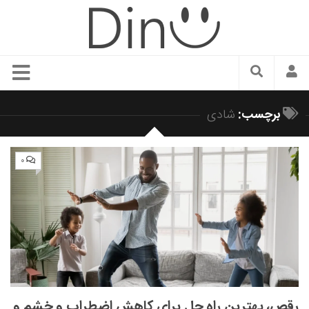
سبک زندگی
برچسب:
شادی
دنیای مد
زیبایی و آرایش
۰
شیک پوشی
دکوراسیون و چیدمان
غذا
رستوران گردی
آشپزی
سفر و گردشگری
رقص، بهترین راه حل برای کاهش اضطراب و خشم و