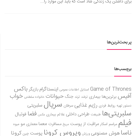
برای داشتن یک زندگی شاد است که باید این موارد را...
پر بحث‌ترین‌ها
برچسب‌ها
باکس
Game of Thrones
اینستاگرام
بازیگر
استایل
اطلاعات عمومی
آفیس
خواب
حیوانات
برترین‌ها
بیماری
جنگ
ترفند
ترند
خانواده سلطنتی
سریال
رژیم غذایی
سلبریتی
روابط فردی
سرطان
دستور تهیه
سلبریتی‌ها
فضا
طراحی داخلی
فوتبال
علائم بیماری
طبیعت
عکس
فیلم
معما
مو
مراقبت از پوست
مسافرت
معماری
مراسم اسکار
میوه
مریخ
ویروس کرونا
ناسا
کرونا
هوش مصنوعی
پوست
ورزش
چین