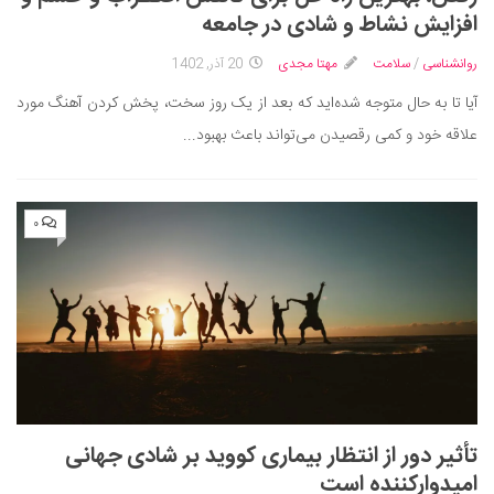
ایران گردی
افزایش نشاط و شادی در جامعه
جهان گردی
روانشناسی
/
سلامت
مهتا مجدی
20 آذر, 1402
رابطه، عشق و ازدواج
آیا تا به حال متوجه شده‌اید که بعد از یک روز سخت، پخش کردن آهنگ مورد
موفقیت و مهارت‌های فردی
علاقه خود و کمی رقصیدن می‌تواند باعث بهبود...
سلامت
تغذیه سالم
۰
بهداشت
بیماری و درمان
کودک و مادر
ورزش و تندرستی
روانشناسی
مراکز پزشکی و دارویی
تأثیر دور از انتظار بیماری کووید بر شادی جهانی
فرهنگ و هنر
امیدوارکننده است