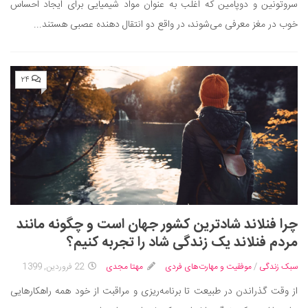
سروتونین و دوپامین که اغلب به عنوان مواد شیمیایی برای ایجاد احساس
دانستنی‌ها
خوب در مغز معرفی می‌شوند، در واقع دو انتقال دهنده عصبی هستند...
بازی
طنز
۲۴
فال
مسابقه
اخبار
چرا فنلاند شادترین کشور جهان است و چگونه مانند
مردم فنلاند یک زندگی شاد را تجربه کنیم؟
سبک زندگی
/
موفقیت و مهارت‌های فردی
مهتا مجدی
22 فروردین, 1399
از وقت گذراندن در طبیعت تا برنامه‌ریزی و مراقبت از خود همه راهکارهایی