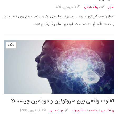
سینما و تئاتر
اخبار
مهرانه راجعی
3 فروردین, 1401
تلویزیون
بیماری همه‌گیر کووید و سایر مبارزات سال‌های اخیر، بیشتر مردم روی کره زمین
موسیقی
را تحت تأثیر قرار داده است. البته بر اساس گزارش جدید...
چهره‌ها
عکاسی و هنرهای تجسمی
کتاب و کتاب‌خوانی
۲
تاریخ
معماری
علمی
فناوری‌ها
نجوم و هوا فضا
زمین و محیط زیست
تفاوت واقعی بین سروتونین و دوپامین چیست؟
خودرو
روانشناسی
/
سلامت
/
مطلب ویژه
مهتا مجدی
16 شهریور, 1400
سرگرمی