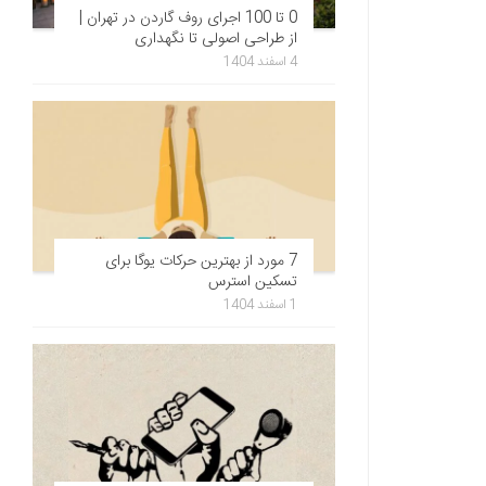
0 تا 100 اجرای روف گاردن در تهران |
از طراحی اصولی تا نگهداری
4 اسفند 1404
7 مورد از بهترین حرکات یوگا برای
تسکین استرس
1 اسفند 1404