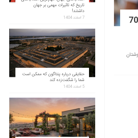
تاریخ که تاثیرات مهمی بر جهان
داشتند!
ی لائودا قهرمان بازنشسته فرمول یک در سن 70
7 اسفند 1404
وشتان
حقایقی درباره پنتاگون که ممکن است
شما را شگفت‌زده کند
5 اسفند 1404