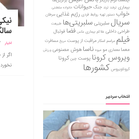
اینستاگرام
بازیگر
برترین‌ها
حیوانات
بیماری
جنگ
ترفند
ترند
خانواده سلطنتی
خواب
رژیم غذایی
روابط فردی
سرطان
دستور تهیه
سریال
سلبریتی‌ها
سلبریتی
طبیعت
سال
فضا
طراحی داخلی
فوتبال
علائم بیماری
عکس
فیلم
مراقبت از پوست
مسافرت
مراسم اسکار
مریخ
اخبار
ناسا
هوش مصنوعی
معما
مو
معماری
میوه
ورزش
اگر از
ویروس کرونا
کرونا
پوست
چین
کشورها
نخورده
کروناویروس
انتخاب سردبیر