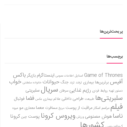
پر بحث‌ترین‌ها
برچسب‌ها
باکس
Game of Thrones
اینستاگرام
بازیگر
استایل
اطلاعات عمومی
آفیس
خواب
حیوانات
برترین‌ها
بیماری
جنگ
ترفند
ترند
خانواده سلطنتی
سریال
رژیم غذایی
سلبریتی
روابط فردی
سرطان
دستور تهیه
سلبریتی‌ها
فضا
طراحی داخلی
فوتبال
علائم بیماری
طبیعت
عکس
فیلم
معما
مو
مراقبت از پوست
مسافرت
معماری
مراسم اسکار
میوه
مریخ
ویروس کرونا
ناسا
کرونا
هوش مصنوعی
پوست
ورزش
چین
کشورها
کروناویروس