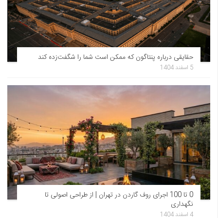
حقایقی درباره پنتاگون که ممکن است شما را شگفت‌زده کند
5 اسفند 1404
0 تا 100 اجرای روف گاردن در تهران | از طراحی اصولی تا
نگهداری
4 اسفند 1404