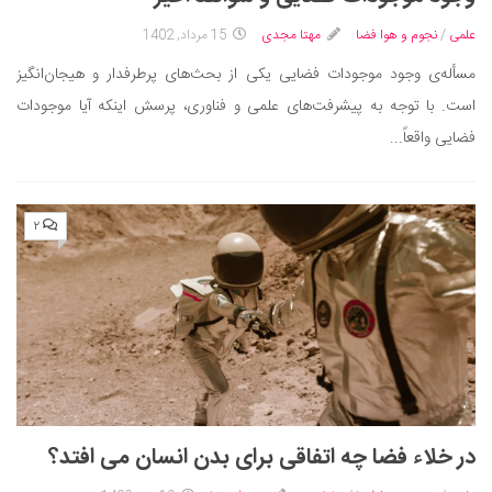
ایران گردی
علمی
/
نجوم و هوا فضا
مهتا مجدی
15 مرداد, 1402
جهان گردی
مسأله‌ی وجود موجودات فضایی یکی از بحث‌های پرطرفدار و هیجان‌انگیز
رابطه، عشق و ازدواج
است. با توجه به پیشرفت‌های علمی و فناوری، پرسش اینکه آیا موجودات
موفقیت و مهارت‌های فردی
فضایی واقعاً...
سلامت
تغذیه سالم
۲
بهداشت
بیماری و درمان
کودک و مادر
ورزش و تندرستی
روانشناسی
مراکز پزشکی و دارویی
در خلاء فضا چه اتفاقی برای بدن انسان می افتد؟
فرهنگ و هنر