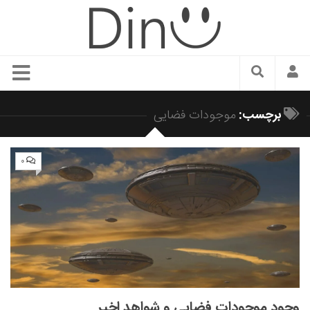
سبک زندگی
برچسب:
موجودات فضایی
دنیای مد
زیبایی و آرایش
۰
شیک پوشی
دکوراسیون و چیدمان
غذا
رستوران گردی
آشپزی
سفر و گردشگری
وجود موجودات فضایی و شواهد اخیر