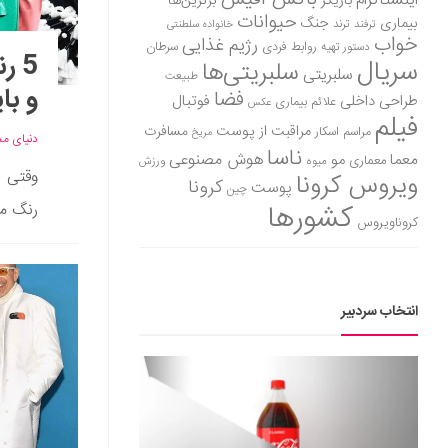
اینستاگرام
بازیگر
برترین‌ها
حیوانات
بیماری
جنگ
ترفند
ترند
خانواده سلطنتی
خواب
رژیم غذایی
روابط فردی
سرطان
دستور تهیه
5 
سریال
سلبریتی‌ها
سلبریتی
طبیعت
و با
فضا
طراحی داخلی
فوتبال
علائم بیماری
عکس
فیلم
مراقبت از پوست
مسافرت
مراسم اسکار
مریخ
دنیای مد
ناسا
هوش مصنوعی
معما
مو
معماری
میوه
ورزش
وقتی ب
ویروس کرونا
کرونا
پوست
چین
کشورها
رنگ مش
کروناویروس
انتخاب سردبیر