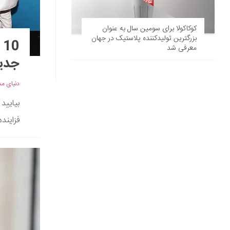
کوکاکولا برای سومین سال به عنوان
بزرگترین تولید‌کننده پلاستیک در جهان
معرفی شد
جدید
دنیای مد
بیایید
فزایند