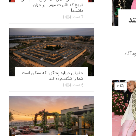
تاریخ که تاثیرات مهمی بر جهان
داشتند!
د
7 اسفند 1404
دآگاه
حقایقی درباره پنتاگون که ممکن است
شما را شگفت‌زده کند
5 اسفند 1404
۱۱