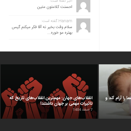
اکبر گفته است:
احسنت ‌کلامتون متین
Hanam گفته است:
سلام وقت بخیر نه آقا فکر میکنم گیس
بهتره مو خوره...
ا را آرام کند و
انقلاب‌های جهان: مهم‌ترین انقلاب‌های تاریخ که
تاثیرات مهمی بر جهان داشتند!
7 اسفند 1404