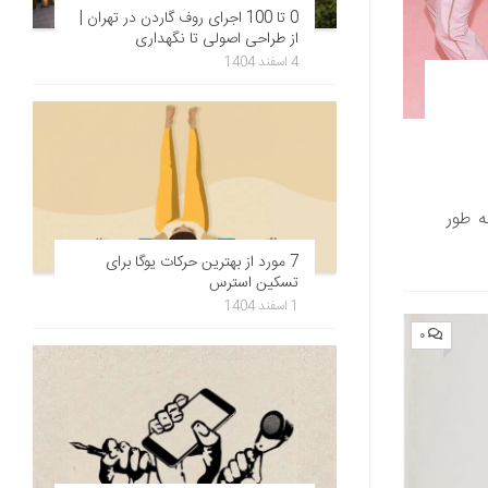
0 تا 100 اجرای روف گاردن در تهران |
از طراحی اصولی تا نگهداری
4 اسفند 1404
ه طور
7 مورد از بهترین حرکات یوگا برای
تسکین استرس
1 اسفند 1404
۰