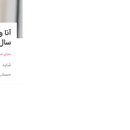
آنا 
سال 2020 می‌گ
دنیای مد
شاید «
حساب ش