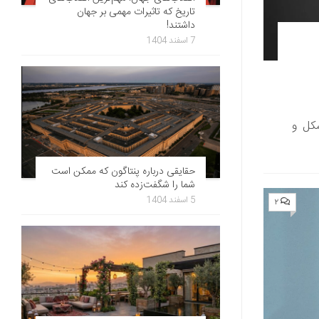
تاریخ که تاثیرات مهمی بر جهان
داشتند!
7 اسفند 1404
شکل و
حقایقی درباره پنتاگون که ممکن است
شما را شگفت‌زده کند
5 اسفند 1404
۲