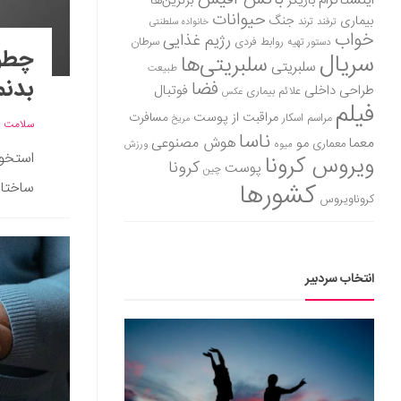
اینستاگرام
بازیگر
برترین‌ها
حیوانات
بیماری
جنگ
ترفند
ترند
خانواده سلطنتی
خواب
رژیم غذایی
روابط فردی
سرطان
دستور تهیه
چطور
سریال
سلبریتی‌ها
سلبریتی
طبیعت
بدنم
فضا
طراحی داخلی
فوتبال
علائم بیماری
عکس
فیلم
مراقبت از پوست
مسافرت
مراسم اسکار
مریخ
سلامت
ناسا
هوش مصنوعی
معما
مو
معماری
میوه
ورزش
استخوا
ویروس کرونا
کرونا
پوست
چین
کشورها
ساختار
کروناویروس
انتخاب سردبیر