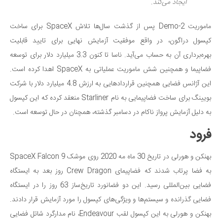
ایجاد می‌کند.
ماموریت Demo-2 پس از گذشت سال‌ها تلاش SpaceX برای ساخت
کپسول دراگون، در واقع موفقیت آزمایش نهایی برای تایید قابلیت
بهره‌برداری آن به حساب می‌آید. ناسا تا کنون 3.3 میلیارد دلار برای توسعه
فضاپیما و همچنین شش ماموریت عملیاتی به SpaceX اهدا کرده است.
این آژانس فضایی همچنین قراردادهایی به ارزش 4.8 میلیارد دلار با شرکت
بویینگ برای ساخت فضاپیمایی به نام Starliner منعقد کرده که این کپسول
به دلیل آزمایش پرواز ناکام در دسامبر گذشته، همچنان در حال توسعه است.
فرود
بهنکن و هورلی در تاریخ 30 ماه مه 2020 روی موشک SpaceX Falcon 9
به فضا پرتاب شدند که فضاپیمای Crew Dragon روز بعد به ایستگاه
فضایی بین‌المللی رسید. این دو فضانورد تاریخ‌ساز 63 روز را در ایستگاه
فضایی گذرانده و سیستم‌ها و ویژگی‌های کپسول را مورد آزمایش قرار دادند.
بهنکن و هورلی به این کپسول لقب Endeavour، نام مدارگرد شاتل فضایی