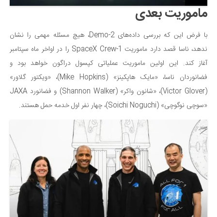
ماموریت بعدی
با فرض این که بررسی داده‌های Demo-2، هیچ مسئله مهمی را نشان
ندهد، ناسا قصد دارد ماموریت SpaceX Crew-1 را در اواخر ماه سپتامبر
آغاز کند. این اولین ماموریت عملیاتی کپسول دراگون خواهد بود و
فضانوردان ناسا، «مایک هاپکینز» (Mike Hopkins)، «ویکتور گلاور»
(Victor Glover)، «شانون واکر» (Shannon Walker) و فضانورد JAXA
«سوچی نوگوچی» (Soichi Noguchi)، چهار نفر اول خدمه حمل هستند.