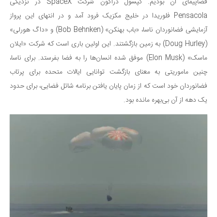
سینما و تئاتر
فضاپیمای آن بودیم. کپسول دراگون شرکت SpaceX در نزدیکی
Pensacola فلوریدا در خلیج مکزیک فرود آمد و در انتهای این پرواز
تلویزیون
آزمایشی فضانوردان ناسا، «باب بهنکن» (Bob Behnken) و «داگ هورلی»
موسیقی
(Doug Hurley) به زمین بازگشتند. این اولین باری است که شرکت «ایلان
چهره‌ها
ماسک» (Elon Musk) موفق شده انسان‌ها را به فضا بفرستد. برای ناسا،
عکاسی و هنرهای تجسمی
چنین ماموریتی به معنای بازگشت توانایی ایالات متحده برای پرتاب
کتاب و کتاب‌خوانی
فضانوردان خود است که از زمان پایان یافتن برنامه شاتل فضایی، برای حدود
تاریخ
یک دهه از آن بی‌بهره مانده بود.
معماری
علمی
فناوری‌ها
نجوم و هوا فضا
زمین و محیط زیست
خودرو
سرگرمی