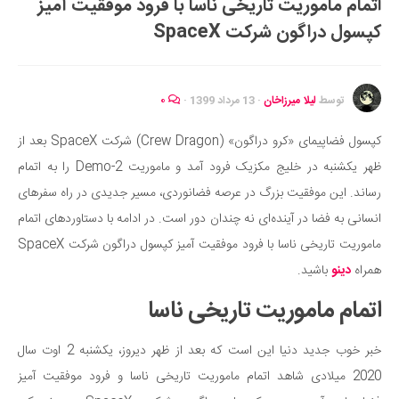
اتمام ماموریت تاریخی ناسا با فرود موفقیت آمیز
ایران گردی
کپسول دراگون شرکت SpaceX
جهان گردی
رابطه، عشق و ازدواج
موفقیت و مهارت‌های فردی
توسط
لیلا میرزاخان
·
13 مرداد 1399
·
۰
سلامت
کپسول فضاپیمای «کرو دراگون» (Crew Dragon) شرکت SpaceX بعد از
تغذیه سالم
ظهر یکشنبه در خلیج مکزیک فرود آمد و ماموریت Demo-2 را به اتمام
بهداشت
رساند. این موفقیت بزرگ در عرصه فضانوردی، مسیر جدیدی در راه سفرهای
بیماری و درمان
انسانی به فضا در آینده‌ای نه چندان دور است. در ادامه با دستاوردهای اتمام
ماموریت تاریخی ناسا با فرود موفقیت آمیز کپسول دراگون شرکت SpaceX
کودک و مادر
همراه
دینو
باشید.
ورزش و تندرستی
اتمام ماموریت تاریخی ناسا
روانشناسی
مراکز پزشکی و دارویی
خبر خوب جدید دنیا این است که بعد از ظهر دیروز، یکشنبه 2 اوت سال
فرهنگ و هنر
2020 میلادی شاهد اتمام ماموریت تاریخی ناسا و فرود موفقیت آمیز