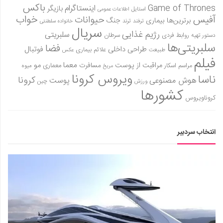
باکس
Game of Thrones
اینستاگرام
بازیگر
استایل
اطلاعات عمومی
آفیس
خواب
حیوانات
برترین‌ها
بیماری
جنگ
ترفند
ترند
خانواده سلطنتی
سریال
رژیم غذایی
سلبریتی
روابط فردی
سرطان
دستور تهیه
سلبریتی‌ها
فضا
طراحی داخلی
فوتبال
علائم بیماری
طبیعت
عکس
فیلم
معما
مو
مراقبت از پوست
مسافرت
معماری
مراسم اسکار
میوه
مریخ
ویروس کرونا
ناسا
کرونا
هوش مصنوعی
پوست
ورزش
چین
کشورها
کروناویروس
انتخاب سردبیر