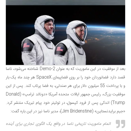
دانستنی‌ها
بازی
طنز
فال
مسابقه
اخبار
بعد از موفقیت در این ماموریت که به عنوان Demo-2 شناخته می‌شود، ناسا
قصد دارد فضانوردان خود را بر روی فضاپیمای SpaceX هر چند ماه یک بار
و با پرداخت 55 میلیون دلار برای هر صندلی، به فضا پرتاب کند. پس از این
موفقیت بزرگ، رئیس جمهور ایالات متحده آمریکا «دونالد ترامپ» (Donald
Trump) اندکی پس از فرود کپسول، در توئیتر خود پیام تبریک منتشر کرد.
«جیم برایدنستاین» (Jim Bridenstine)، مدیر ناسا نیز در این باره گفت:
اتمام ماموریت تاریخی ناسا در واقع یک الگوی تجاری برای آینده