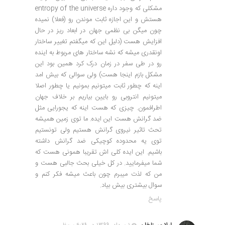
مشکلی که وجود داره entropy of the universe
هستش و این اجازه ثابت موندن رو (فعلا) نمیده
چون میگن بی نظمی جهان در ابعاد ریز در حال
افزایش هست (دلیل این که میگفتم تغییر ساختار
اونقدری میشه که نشه ساختار های مربوط به اینده
رو در طی سفر در زمان درک کرد همین بود این
مشکل بازم اینجا هست) ولی سوالی که بیش امد
اینه که چطور ثابت میتونیم بمونیم یا چطور اصلا
میتونیم انتروبی رو بایین بیاریم بر خلاف جهان
اطرافمون. چیزی که هست اینه که یجورایی مثل
ضد گرانش هست این ایده. ما توی زمین همیشه
تحث تاثیر نیروی گرانش هستیم ولی تونستیم
توی یه محدوده کوچیکی ضد گرانش داشته
باشیم. این ایده کلی اش تقریبا همونی هست که
شما میفرمایید. در کل خیلی بحث جالبی هست و
من که لذت میبرم چون باعث میشه فکر کنم و
سوال بیشتری بیش بیاد.
پاسخ