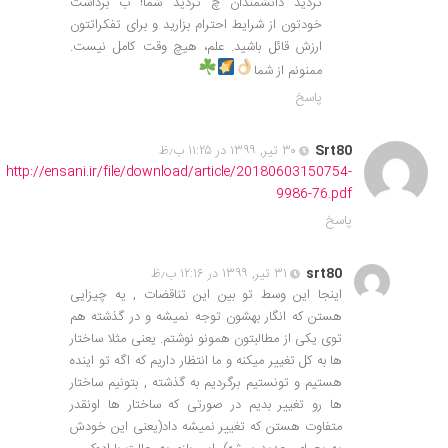
تردید دانشمندان چ تردید شما! ب برداشت
خودتون از شرایط احترام بزارید و برای تفکراتتون
ارزش قائل باشید. علم، هیچ وقت کامل نیست.
ممنونم از شما
پاسخ
Srt80
۳۰ تیر, ۱۳۹۹ در ۱۱:۲۵ ب٫ظ
http://ensani.ir/file/download/article/20180603150754-
9986-76.pdf
پاسخ
srt80
۳۱ تیر, ۱۳۹۹ در ۱۲:۱۶ ب٫ظ
اینجا این وسط تو بین این تناقضات , یه چیزایی
هستن که انگار بهشون توجه نمیشه و در گذشته هم
توی یکی از مطالبتون همونو نوشتم. یعنی مثلا ساختار
ها به کل تغییر میکنه و ما انتظار داریم که اگه تو اینده
هستیم و تونستیم برگردیم به گذشته , بتونیم ساختار
ها رو تغییر بدیم در صورتی که ساختار ها اونقدر
متفاوت هستن که تغییر نمیشه داد(یعنی این خودش