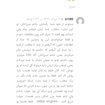
پاسخ
srt80
۳ مرداد, ۱۳۹۹ در ۸:۳۹ ق٫ظ
ممنونم از خود شما. راستش خانم میرزاخان تو
این سایت مطالب شما ازش خوشم میاد ولی
استادم بهم گفته تا تمرکز کنم روی مطالعات خودم
و فقط میخواستم این رو بدونین که جدا از
اطلاعات خوبی که گرفتم در چند تا مطلب از شما
, یه ایده ای گرفتم که داشتم به ارزشش فکر
میکردم. یعنی خانم میرزاخان اگه 100 میلیارد
پول داشتم اونو به عنوان تشکر به شما میدادم
یعنی اونقدر برام ارزش داره میتونه کل اینده ام رو
عوض کنه. الان فقط یه فکر اولیه هست باید
روش کار کنم. فقط یه چیزی یادم رفت بگم. در
یک مطلب دیگه از شما بحث اینکه خورشید
جابجا کنیم بود و من چون دیدم فردی که سوال
کرده بود قصدش چیز دیگه ای بود جواب ندادم
ولی بازم همه چی امکان بذیر هست. جواب
سرچ کنید : stellar engines . فقط همینا رو