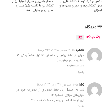
عکس جدید دیوانه کننده هابل از
انفجار رادیویی سریع اسرارآمیز از
عمق کهکشان‌های دور و ستاره‌های
کهکشانی با فاصله 3.6 میلیارد
فروزان
سال نوری ردیابی شد
۳۲ دیدگاه
دیدگاه
32
طاهره
۳۱ مرداد, ۱۴۰۰ در ۲:۲۷ ب٫ظ
جهان از نقاط روشن و خاموش تشکیل شده( وقتی که
دلشوره داری چطوری )
دنیا همینطوره.
پاسخ
M0
۲۶ شهریور, ۱۳۹۹ در ۳:۳۹ ب٫ظ
شما به احتمال زیاد فقط تصویری از تصورات خود در
جهان‌های موازی هستید؟!!!
این تو مقاله اصلی بوده یا برداشت شماست؟
پاسخ