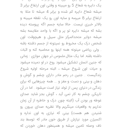
یک دایره به شعاع 5 رو میبینه و وقتی اون ارتفاع برابر 3
میشه شعاع دایره کم شده و برابر 4 میشه تا مثلا به
ارتفاع برابر 8 میرسه و سایه اون رو یک نقطه میبینه و
بالاتر خبری نیست. حالا سایه جسم اگه پیوسته دیده
بشه که میشه دایره تو پر و اگه با واحد مقایسه بشه
میشه دوایر متحدالمرکز مثل سیبل و هیچوقت اون
شخص درک یک مخروط رو نمیتونه از جسم داشته باشه
. ولی ریاضی میتونه همه اینها رو محاسبه کنه و اثبات
داشته باشه. اما یک مثال ملموس تر جهان موازی : زمانی
که جنین انسان تشکیل میشود روح در او دمیده میشود
و حیات اون شروع میشه ، البته مرحله اولیه شروع
زندگیست . جنین در رحم مادر دارای چشم و گوش و
دهان و بینی و دست و مغز و … همه چیزهایی که برای
زندگی در دنیای پس از تولد نیاز است میشود . اما در آن
تاریکی چشم به کار نمی آید ، گوش بجز شاید صدای
غوطه ور بودن آب (البته چون درک و خاطره از آن زمان
نداریم به واقعیات مینگریم والا نظریه صدای بیرون رو
شنیدن هم هست) بینی که نیازی به اون نداره و
اکسیژن مورد نیازش از طریق خون مادر که توسط بند
ناف وصله تامین میشه و همینطور دهان خوردن که