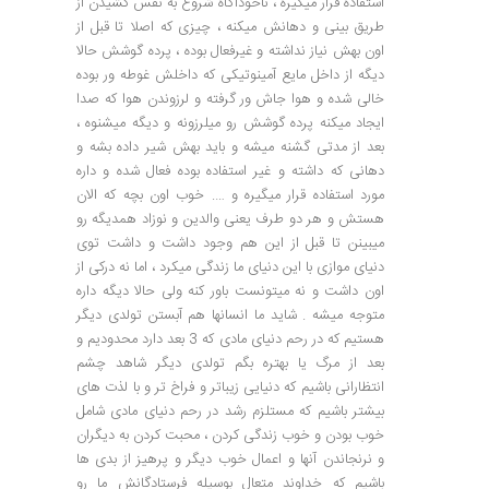
استفاده قرار میگیره ، ناخودآگاه شروع به نفس کشیدن از
طریق بینی و دهانش میکنه ، چیزی که اصلا تا قبل از
اون بهش نیاز نداشته و غیرفعال بوده ، پرده گوشش حالا
دیگه از داخل مایع آمینوتیکی که داخلش غوطه ور بوده
خالی شده و هوا جاش ور گرفته و لرزوندن هوا که صدا
ایجاد میکنه پرده گوشش رو میلرزونه و دیگه میشنوه ،
بعد از مدتی گشنه میشه و باید بهش شیر داده بشه و
دهانی که داشته و غیر استفاده بوده فعال شده و داره
مورد استفاده قرار میگیره و …. خوب اون بچه که الان
هستش و هر دو طرف یعنی والدین و نوزاد همدیگه رو
میبینن تا قبل از این هم وجود داشت و داشت توی
دنیای موازی با این دنیای ما زندگی میکرد ، اما نه درکی از
اون داشت و نه میتونست باور کنه ولی حالا دیگه داره
متوجه میشه . شاید ما انسانها هم آبستن تولدی دیگر
هستیم که در رحم دنیای مادی که 3 بعد دارد محدودیم و
بعد از مرگ یا بهتره بگم تولدی دیگر شاهد چشم
انتظارانی باشیم که دنیایی زیباتر و فراخ تر و با لذت های
بیشتر باشیم که مستلزم رشد در رحم دنیای مادی شامل
خوب بودن و خوب زندگی کردن ، محبت کردن به دیگران
و نرنجاندن آنها و اعمال خوب دیگر و پرهیز از بدی ها
باشیم که خداوند متعال بوسیله فرستادگانش ما رو