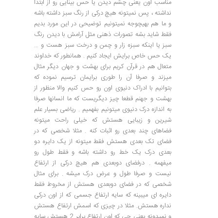
مناسب اون یعنی چشم دیدن یا حس بینایی رو از ابتدا
نداشته ، پس نمیتونه هیچ درکی از رنگ سبز داشته باشه
و ما هم بهیچوجه نمیتونیم توضیحی در این مورد بدیم
فقط شاید بشه تصورات ذهنی مثل آرامش با دیدن رنگ
سبز یا اینکه سبزه زار و چمن و درخت سبز هست و …
یک حس خاص برایش ایجاد کنیم . همانطور که خداوند
متعال هم در قرآن کریم برای بهشت و جهان دیگر مثال
میزند و صرفا آن را طوری برایمان ترسیم نموده که
بتوانیم با ادراک دنیوی اون رو حس کنیم والا منظور از
بهشت و جهنم قطعا چیز دیگریست که ما انسانها صرفا
به اندازه درک دنیوی میتونیم بفهمیم . ریاضی بسیار علم
شیرین و زیبایی هستش که خیلی راحت میتونه
فضاهای چند بعدی رو اثبات کنه . مثلا شخصی که در
فضای تک بعدی هستش فقط میتونه از یک دایره دو
بعدی درک یک خط رو داشته باشه و فقط طول رو
میفهمه . درفضای دوبعدی هم هیچ درکی از ارتفاع
نیست و صرفا طول و عرض درک میشه . برای مثال
شخصی که در فضای دوبعدی هستش از مخروط فقط
دایره ای میبینه که سایه ارتفاع جسمی که از اون درکی
نداره هستش. مثلا در چیزی که اسمش ارتفاع هستش
و نمیدونه یعنی چی که اون ارتفاع برابر 2 هستش سایه