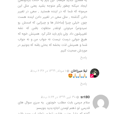
یه معمای جدید میشه). این بازم یه حالت بارادوکسی
ایجاد میکنه چطور بگم متوجه بشید یعنی مثل این
میمونه که شما که در اینده هستید , سعی در تغییر
دادن گذشته , مثل سعی در تغییر دادن اینده هست
چون خیلی چیزا (ساختار ها و چیزایی که اسمش رو
نمیدونم) میتونن اونقدر متقاوت باشن که نشه
تغییرشون داد. ولی بازم باید فکر کرد. همینش خوبه که
هیچ جوابی درست نیست نه جواب من و نه جواب
شما و همینش لذت بخشه که بحثی باشه که بتونیم در
موردش صحبت کنیم.
پاسخ
لیلا میرزاخان
۱ مرداد, ۱۳۹۹ در ۶:۳۶ ب٫ظ
پاسخ
srt80
۳۰ تیر, ۱۳۹۹ در ۱۱:۲۴ ب٫ظ
سلام مرسی بابت مطلب خوبتون. یه سری سوال های
قدیمی تو ذهنم اومدن اجازه بدید بنویسم:
گفته که :دلیل چنین رفتاری تنها می‌تواند این مورد باشد