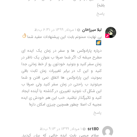
باشه)
پاسخ
لیلا میرزاخان
۱ مرداد, ۱۳۹۹ در ۶:۳۱ ب٫ظ
بی نهایت ممنونم بابت این پیشنهادات مفید شما
درباره پارادوکس ها و سفر در زمان یک ایده ای
مطرح میشه ک اگر شما صرفا ب عنوان یک ناظر در
زمان سفر کنید و بتونید خودتون رو از خط زمانی جدا
کنید و این ک در برابر تغییرات زمان ثابت باقی
بمونید، این پارادوکس ها اتفاق نمی افتن و شما
میتونید ب راحتی در زمان سفر کنید ولی صرفا ب
این شکل ک نتونید تغییری در گذشته یا آینده ایجاد
کنید و تاثیرگذار نباشید. خب این هم خودش ی ایده
عجیبه ک اصلا چطور همچین چیزی امکان داره!
پاسخ
srt80
۱ مرداد, ۱۳۹۹ در ۹:۱۳ ب٫ظ
سلام مرسی بابت ایده جالبی که بیان کردید.