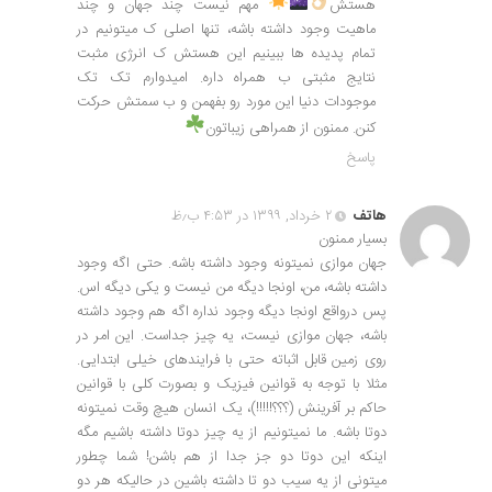
هستش
مهم نیست چند جهان و چند
ماهیت وجود داشته باشه، تنها اصلی ک میتونیم در
تمام پدیده ها ببینیم این هستش ک انرژی مثبت
نتایج مثبتی ب همراه داره. امیدوارم تک تک
موجودات دنیا این مورد رو بفهمن و ب سمتش حرکت
کنن. ممنون از همراهی زیباتون
پاسخ
هاتف
۲ خرداد, ۱۳۹۹ در ۴:۵۳ ب٫ظ
بسیار ممنون
جهان موازی نمیتونه وجود داشته باشه. حتی اگه وجود
داشته باشه، من، اونجا دیگه من نیست و یکی دیگه اس.
پس درواقع اونجا دیگه وجود نداره اگه هم وجود داشته
باشه، جهان موازی نیست، یه چیز جداست. این امر در
روی زمین قابل اثباته حتی با فرایندهای خیلی ابتدایی.
مثلا با توجه به قوانین فیزیک و بصورت کلی با قوانین
حاکم بر آفرینش (؟؟؟!!!!!)، یک انسان هیچ وقت نمیتونه
دوتا باشه. ما نمیتونیم از یه چیز دوتا داشته باشیم مگه
اینکه این دوتا دو جز جدا از هم باشن! شما چطور
میتونی از یه سیب دو تا داشته باشین در حالیکه هر دو