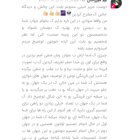
لیلا میرزاخان
۱ مرداد, ۱۳۹۹ در ۶:۲۸ ب٫ظ
دوست عزیز خیلی ممنونم بابت این چالش و دیدگاه
جالبی ک مطرح کردین
من واقعا سوادی در این باره ندارم ک بخوام جواب شما
رو ب درستی بدم. بهتره ک دوستان باسواد و
متخصصمون تو این زمینه صحبت کنن. اما نظر
شخصیم رو بابت این ایده خوبتون توضیح میدم
امیدوارم مفید باشه.
چیزی ک شما ازش ب عنوان زمان منفی اسم بردین در
واقع برای اون ی مبدا صفر تعریف کردین ک ب صورت
قرینه ب جلو و مثبت بره و یا ب عقب و منفی برگرده
ک خب این قرینگی نوعی از توصیف جهان های موازی
هستش ک شما در عین حالی ک در یک جهان رو به
جلو میرید، در جهان دیگه رو ب عقب بر میگردید. و یا
ن میشه این قرینگی رو به این شکل توضیح داد ک
شما در یک جهان ب تعداد خیلی زیادی دو راهی برای
تصمیم گیری دارید ک هر کدوم از این راه ها برای شما
یک جهان جداگانه ای رو ایجاد میکنه ک شما در جهان
اول در حال انجام تصمیم اولتون هستین و در جهان
دوم در حال انجام تصمیم دومتون و این جهان ها ب
تعداد تصمیمات شما شاخه شاخه میشن و ب بی