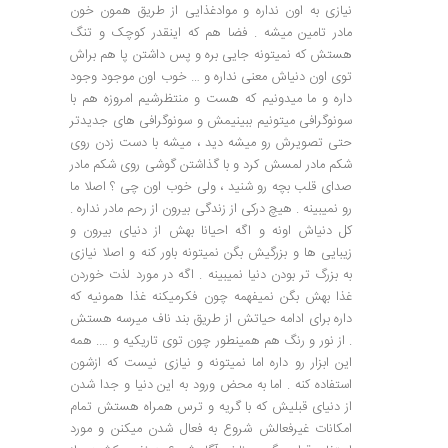
نیازی به اون نداره و موادغذایی از طریق همون خون
مادر تامین میشه . فضا هم که اینقدر کوچک و تنگ
هستش که نمیتونه جایی بره و پس داشتن پا هم براش
توی اون دنیاش معنی نداره و … خوب اون موجود وجود
داره و ما میدونیم که هست و منتظرشیم امروزه هم با
سونوگرافی میتونیم ببینیمش و سونوگرافی های جدیدتر
حتی تصویرش رو میشه دید ، میشه با دست زدن روی
شکم مادر لمسش کرد و با گذاشتن گوشی روی شکم مادر
صدای قلب بچه رو شنید ، ولی خوب اون چی ؟ اصلا ما
رو نمیبینه . هیچ درکی از زندگی بیرون از رحم مادر نداره .
کل دنیاش اونه و اگه احیانا بهش از دنیای بیرون و
زیبایی ها و بزرگیش بگن نمیتونه باور کنه و اصلا نیازی
به بزرگ تر بودن دنیا نمیبینه . اگه در مورد لذت خوردن
غذا بهش بگن نمیفهمه چون فکرمیکنه غذا همونیه که
داره برای ادامه حیاتش از طریق بند ناف میرسه هستش
. از نور و رنگ هم همینطور چون توی تاریکیه و …. همه
این ابزار رو داره اما نمیتونه و نیازی نیست که ازشون
استفاده کنه . اما به محض ورود به این دنیا و جدا شدن
از دنیای قبلیش که با گریه و ترس همراه هستش تمام
امکانات غیرفعالش شروع به فعال شدن میکنن و مورد