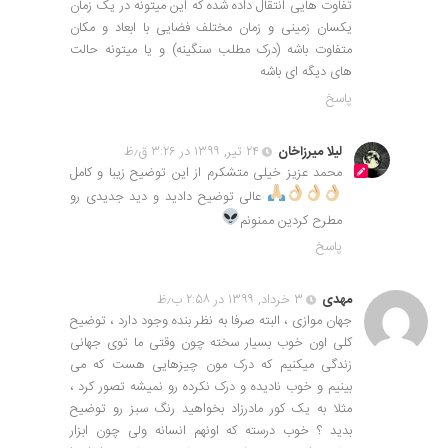
تفاوت هایی انتقال داده شده که این میتونه در یک زمان
یکسان زمینی و زمان مختلف فضایی با ابعاد و مکان
متفاوت باشه (درک مطلب سنگینه) و یا میتونه حالت
های دیگه ای باشه
پاسخ
لیلا میرزاخان
۲۴ تیر, ۱۳۹۹ در ۳:۲۶ ق٫ظ
محمد عزیز خیلی متشکرم از این توضیح زیبا و کامل
عالی توضیح دادید و دید جدیدی رو
مطرح کردین ممنونم
پاسخ
مهدی
۳ خرداد, ۱۳۹۹ در ۲:۵۸ ب٫ظ
جهان موازی ، البته صرفا به نظر بنده وجود دارد ، توضیح
کلی اون خوب بسیار سخته چون وقتی ما توی جهانی
زندگی میکنیم که درک مون چیزهایی هست که می
بینیم و خوب نادیده و درک نکرده رو نمیشه تصور کرد ،
مثلا به یک کور مادرزاد بخواهید رنگ سبز رو توضیح
بدید ؟ خوب درسته که اونهم انسانه ولی چون ابزار