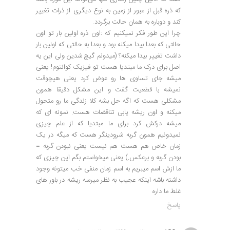
که ذره قبل از عبور از زمین به نوع دیگری از ذرات تغییر
کند و دوباره به همان حالت برگردد.
چرا این طور فکر نمیکنیم که :اون ذره اولین بار تو اون
حالتی که بعدا بیدا میکنه بود و بعدا به حالتی که اولین بار
داشت تغییر بیدا میکنه؟ (میدونم گیچ شدین ولی این یه
اصل برای درک ما مبتدیا هست تو فیزیک کوانتوم! یعنی
میشه جای تساوی ها رو عوض کرد یعنی هیچوقت
نمیشه با قطعیت گفت و این مشکل دقیقا همون
مشکلی هست که اگه حل بشه کلا زندگی ما رو متحول
میکنه و اون ریشه یابی تناقضات هست. نمونه ای که
میشه درکش کرد برای ما مبتدیا که از علم چیزی
نمیدونیم همون گربه شرودینگر هست که میگه در یک
زمان خاص هم هست هم نیست یعنی نبودن گربه =
بودن گربه و برعکس.) یعنی میخواستم بگم این چیزی که
ما ازش اسم میبریم به اسم زمان منفی خب میتونه وجود
داشته باشه اینکه عجیب به نظر میرسه ریشه در باور های
غلط ما داره
پاسخ