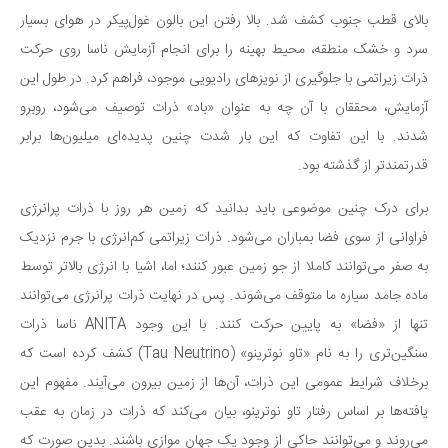
بالای قطب جنوب کشف شد. بالا رفتن این بالون غول‌پیکر در هوای بسیار
دانستنی‌ها
سرد و خشک منطقه، محیط بهینه را برای انجام آزمایش ناسا روی حرکت
بازی
ذرات زیراتمی با جلوگیری از نویزهای رادیویی موجود، فراهم کرد. در طول این
طنز
آزمایش، محققان با آن چه به عنوان «باد» ذرات توصیف می‌شود، روبرو
فال
شدند. با این تفاوت که این بار شدت چنین پدیده‌ای میلیون‌ها برابر
مسابقه
قدرتمندتر از گذشته بود.
اخبار
برای درک چنین موضوعی باید بدانید که زمین هر روز با ذرات پرانرژی
فراوانی از سوی فضا بمباران می‌شود. ذرات زیراتمی کم‌انرژی با جرم نزدیک
به صفر می‌توانند کاملا از جو زمین عبور کنند؛ اما، اشیا با انرژی بالاتر توسط
ماده جامد سیاره ما متوقف می‌شوند. پس در نهایت ذرات پرانرژی می‌توانند
تنها از «فضا» به پایین حرکت کنند. با این وجود ANITA ناسا ذرات
سنگین‌تری را به نام «تاو نوترینو» (Tau Neutrino) کشف کرده است که
برخلاف شرایط عمومی این ذرات، آن‌ها از زمین بیرون می‌آیند. مفهوم این
یافته‌ها بر اساس رفتار تاو نوترینو، بیان می‌کند که ذرات در زمان به عقب
می‌روند و می‌توانند حاکی از وجود یک جهان موازی باشند. بدین صورت که