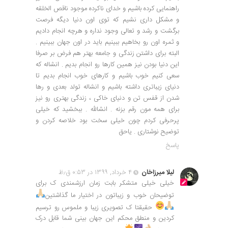
راهنمایی کرده باشیم و خدای ناکرده موجود ناقص الخلقه
و مشکل داری نشیم که توی اون دنیا دیگه فرصت
برگشت و رشد و تعالی وجود نداره و هرچه انجام دادیم
و ثمره اون رو بخاهیم ببینیم باید در اون جهان ببینیم .
البته برای داشتن زندگی و جامعه بهتر هم فرض بر صرفا
این دنیا بودن نیز همین کارها رو انجام بدیم . انشاله که
سعی کنیم خوب باشیم و کارهای خوب انجام بدیم تا
دنیای زیباتری داشته باشیم و انشاله تولد بعدی و رها
شدن از قفس تن و دنیای خاکی ، زندگی بهتری رو نیز
برای همه مون رقم بزنه . انشالله . ببخشید که خیلی
پرحرفی کردم چون خیلی سخت بود خلاصه کردن و
توضیح نوشتاری . یاحق
پاسخ
لیلا میرزاخان
۴ خرداد, ۱۳۹۹ در ۰:۵۳ ق٫ظ
خیلی خیلی متشکر بابت زمان ارزشمندی ک برای
توضیحان خوب و زیباتون در اختیار ما گذاشتین
حقیقتا ک تصویری زیبا و ملموس رو ترسیم
کردین و منطق محکم این جهان بینی شما قابل درک