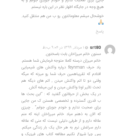
جایی برای صحبت ندارم و خودم جویای جوابم و به
هیچ وجه در جایگاه اظهار نظر در این باره نیستم.
خوشحال میشم معلوماتتون رو ب من هم منتقل کنید.
پاسخ
srt80
۱ مرداد, ۱۳۹۹ در ۹:۰۴ ب٫ظ
ممنون خانم میرزاخان بابت باسختون.
خانم میرزان درسته کاملا متوجه فرمایش شما هستم.
یاد حرف feynman درباره واکنش های شیمیایی
افتادم که تقریباهمین حرف شما رو میزنه که میگه
وقتی دو تا اتم واکنش میدن , اتم های دیگه هم
تحث تاثیر اونا واکنش میدن و این میشه آتش.
در یک بخش از حرفاتون گفتید که : “این بحث ها
ب قدری گسترده و تخصصی هستن ک من جایی
برای صحبت ندارم و خودم جویای جوابم” . چیزی
که الان به ذهنم میاد خانم میرزاخان اینه که منم
علاقه دارم و از طرفی دلیلی نیست که منی که علاقه
دارم سراغش نرم به هر حال یک بار زندگی میکنم.
بس چرا شروع نکنیم مطالعه کتاب های فیزیک و