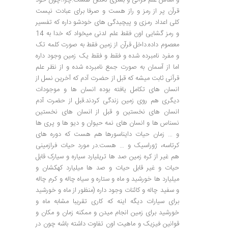
و اساس علم قرآنی و بشری ناقص هست.چرا؟چون خود
قرآن پر از رمز و راز هست و صرفا برای عبادت نیست
کلی اعداد رمزی و پیچیدگی های خودشو داره که تفسیر
و رمز گشایی اون فقط علم لدنی میخواد که خدا به 14
معصوم داده.داخل قرآن از زمین فقط به صورت کلمه تک
و مفرد نامبرده شده و فقط و فقط یک زمین وجود داره
اما از آسمان به صورت جمع نامبرده شده و از نظر علم
قرآنی ثابت میشه که قبل از حضرت آدم که آخرین نسل از
انسان های تکامل یافته بوده انسان ها و موجودات
دیگری هم روی زمین زندگی کردند.قبل از حضرت آدم
انسان های نخستین و قبل از انسان های نخستین
نسناس ها و انسان های نمه حیوان و دیو ها و پری ها
و … زمان حیات دایناسورها هم هست که دوره های
کرتاسه، ژوراسیک و … هست.در مورد حیات فرازمینی
هم غیر از کره زمین صد ها تریلیارد سیاره و سیارک قابل
حیات و غیر قابل حیات و صد ها میلیارد کهکشان و
میلیارد ها خورشید و ماه و ستاره و سیاه چاله و کرم چاله
و سفید چاله و کائنات وجود داره (منظور از ماه و خورشید
برای سیارات دیگه اینه که کاری تقریبا مشابه ماه و
خورشید برای زمین انجام میدن و ممکنه زمان و مکان و
قوانین فیزیک و ماهیت اون تفاوت داشته باشه چون در