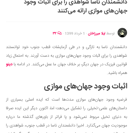
دانشمندان ناسا شواهدی را برای اثبات وجود
ایران گردی
جهان‌های موازی ارائه می‌کنند
جهان گردی
رابطه، عشق و ازدواج
موفقیت و مهارت‌های فردی
توسط
لیلا میرزاخان
·
1 خرداد 1399
·
۳۲
سلامت
دانشمندان ناسا به تازگی و در طی آزمایشات قطب جنوب خود توانستند
تغذیه سالم
شواهدی را برای اثبات وجود جهان‌های موازی به دست آورند. به احتمال زیاد
بهداشت
قوانین فیزیک در جهان دیگر، بر خلاف جهان ما عمل می‌کنند. در ادامه با
دینو
بیماری و درمان
همراه باشید.
کودک و مادر
اثبات وجود جهان‌های موازی
ورزش و تندرستی
فرضیه وجود جهان‌های موازی مدت‌ها است که ایده اصلی بسیاری از
روانشناسی
داستان‌های علمی-تخیلی را تشکیل می‌دهد؛ اما، اکنون دیگر این ایده صرفا
مراکز پزشکی و دارویی
به دنیای تخیل مربوط نمی‌شود و پا فراتر از باورهای گذشته ما درباره
فرهنگ و هنر
موجودیت جهان می‌گذارد. اخیرا دانشمندان ناسا در قطب جنوب، شواهدی را