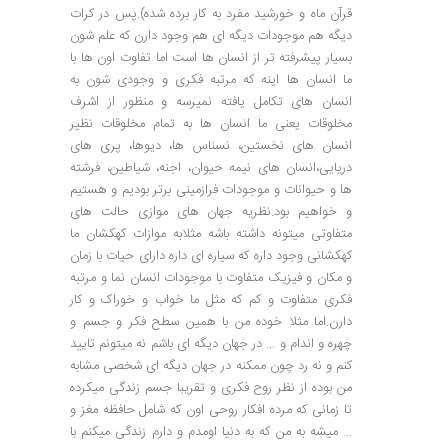
قرآن ماه و خورشید مفرد به کار برده شده).پس در کرات
دیگه هم موجودات دیگه ای هم وجود دارن که علم شون
بسیار پیشرفته تر از انسان ها است اما تفاوت اون ها با
ما انسان ها اینه که مرتبه فکری و وجودی شون به
انسان های تکامل یافته نمیرسه و منظور از اشرف
مخلوقات یعنی ما انسان ها به تمام مخلوقات نظیر
انسان های نخستین، نسناس ها، دیوها، پری های
دریایی،انسان های نیمه حیوان، اجنه، شیاطین، فرشته
ها و حیوانات و موجودات فرازمینی برتر بودیم و هستیم
و خواهیم بود.نظریه جهان های موازی حالت های
متفاوتی میتونه داشته باشه مثلابه موازات کهکشان ما
کهکشانی وجود داره که سیاره ای داره دارای حیات با زمان
و مکان و فیزیک متفاوت با موجودات انسان نما و مرتبه
فکری متفاوت و کم که مثل ما خواب و خوراک و کار
دارن.اما مثلا خوده من با همین سطح فکر و جسم و
چهره و اندام و … در جهان دیگه ای باشم نه میتونم تایید
کنم و نه رد چون ممکنه در جهان دیگه ای شخصی مشابه
من بوده از نظر روح فکری و تقریبا جسم زندگی میکرده
تا زمانی که مرده افکار روحی اون که شامل حافظه مغز و
… میشه به من که به دنیا اومدم و دارم زندگی میکنم با