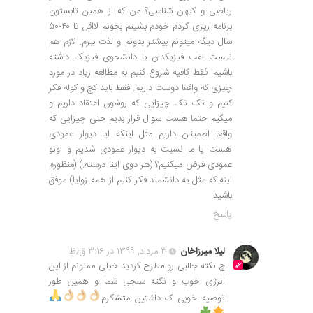
ریاضی و کیهان شناسی؟ من که از همین تابستون
برنامه ریزی کردم خودم بشینم بخونم لااقل تا ۴۰-۵۰
سال دیگه میتونم بیشتر بدونم و لذت ببرم. لازم هم
نیست لقب فیزیکدان یا دانشجوی فیزیک داشته
باشیم. فقط کافیه شروع کنیم به مطالعه زیاد در مورد
چیزی که واقعا دوست داریم. فقط باید کج و کوله فکر
کنیم و تک تک چیزایی که روشون اعتقاد داریم و
میگیم حتما هست سوال قرار بدیم حتی چیزایی که
واقعا اطمینان داریم مثل اینکه ایا دیوار عمودی
هست یا ما نسبت به دیوار عمودی شدیم و اونو
عمودی فرض میکنیم؟ (هر دوی اینا درسته.) (منظورم
اینه که مثل یه دانشمند فکر کنیم از همه زوایا) موفق
باشید
پاسخ
لیلا میرزاخان
۳ مرداد, ۱۳۹۹ در ۳:۱۶ ق٫ظ
چ نکته جالبی رو مطرح کردید خیلی ممنونم از این
انرژی خوب و نکته سنجی شما و همین طور
توصیه خوبی ک داشتین متشکرم