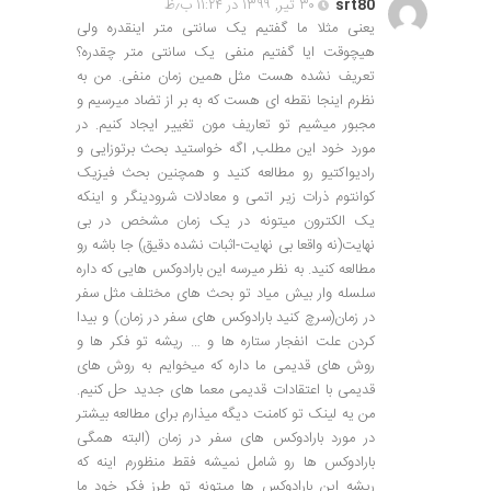
srt80
۳۰ تیر, ۱۳۹۹ در ۱۱:۲۴ ب٫ظ
یعنی مثلا ما گفتیم یک سانتی متر اینقدره ولی
هیچوقت ایا گفتیم منفی یک سانتی متر چقدره؟
تعریف نشده هست مثل همین زمان منفی. من به
نظرم اینجا نقطه ای هست که به بر از تضاد میرسیم و
مجبور میشیم تو تعاریف مون تغییر ایجاد کنیم. در
مورد خود این مطلب, اگه خواستید بحث برتوزایی و
رادیواکتیو رو مطالعه کنید و همچنین بحث فیزیک
کوانتوم ذرات زیر اتمی و معادلات شرودینگر و اینکه
یک الکترون میتونه در یک زمان مشخص در بی
نهایت(نه واقعا بی نهایت-اثبات نشده دقیق) جا باشه رو
مطالعه کنید. به نظر میرسه این بارادوکس هایی که داره
سلسله وار بیش میاد تو بحث های مختلف مثل سفر
در زمان(سرچ کنید بارادوکس های سفر در زمان) و بیدا
کردن علت انفجار ستاره ها و … ریشه تو فکر ها و
روش های قدیمی ما داره که میخوایم به روش های
قدیمی با اعتقادات قدیمی معما های جدید حل کنیم.
من یه لینک تو کامنت دیگه میذارم برای مطالعه بیشتر
در مورد بارادوکس های سفر در زمان (البته همگی
بارادوکس ها رو شامل نمیشه فقط منظورم اینه که
ریشه این بارادوکس ها میتونه تو طرز فکر خود ما