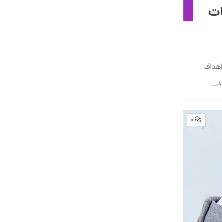
ات
اهداف
...
۰