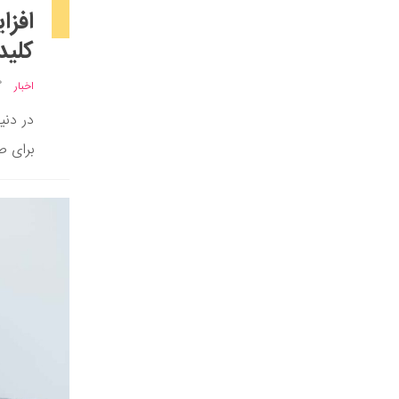
افزا
کلید
اخبار
در دنی
برای ص