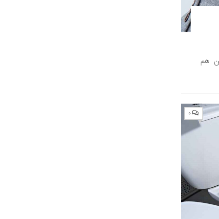
ن هم
۰