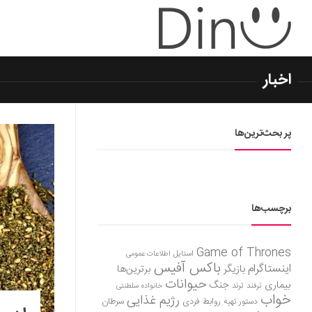
اخبار
پر بحث‌ترین‌ها
برچسب‌ها
Game of Thrones
استایل
اطلاعات عمومی
باکس آفیس
اینستاگرام
بازیگر
برترین‌ها
حیوانات
بیماری
جنگ
ترفند
ترند
خانواده سلطنتی
خواب
رژیم غذایی
روابط فردی
سرطان
دستور تهیه