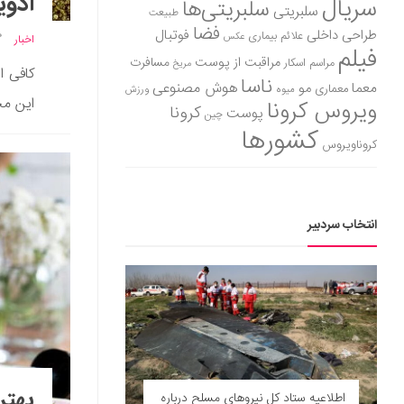
ادوی
سریال
سلبریتی‌ها
سلبریتی
طبیعت
فضا
طراحی داخلی
فوتبال
علائم بیماری
عکس
اخبار
فیلم
مراقبت از پوست
مسافرت
مراسم اسکار
مریخ
کافی ا
ناسا
هوش مصنوعی
معما
مو
معماری
میوه
ورزش
این مح
ویروس کرونا
کرونا
پوست
چین
کشورها
کروناویروس
انتخاب سردبیر
بهتر
اطلاعیه ستاد کل نیروهای مسلح درباره