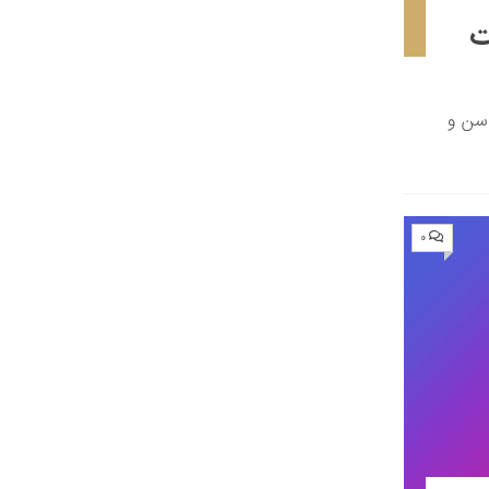
ت
 سن و
۰