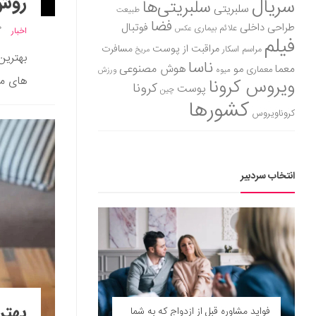
روش 
سریال
سلبریتی‌ها
سلبریتی
طبیعت
فضا
طراحی داخلی
فوتبال
علائم بیماری
عکس
اخبار
فیلم
مراقبت از پوست
مسافرت
مراسم اسکار
مریخ
بهترین
ناسا
هوش مصنوعی
معما
مو
معماری
میوه
ورزش
های مت
ویروس کرونا
کرونا
پوست
چین
کشورها
کروناویروس
انتخاب سردبیر
فواید مشاوره قبل از ازدواج که به شما