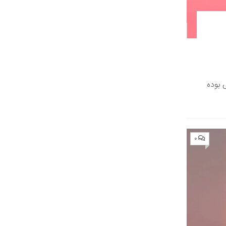
 بوده
۰