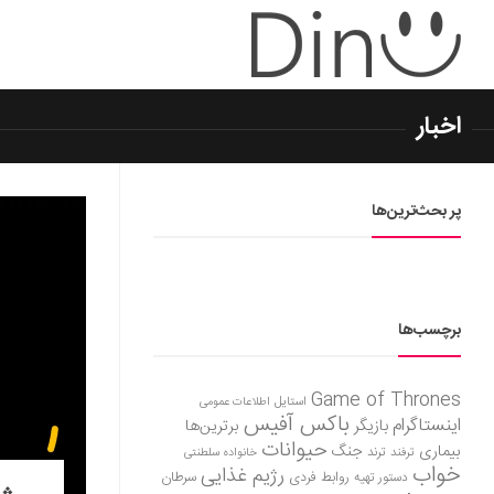
اخبار
پر بحث‌ترین‌ها
برچسب‌ها
Game of Thrones
استایل
اطلاعات عمومی
باکس آفیس
اینستاگرام
بازیگر
برترین‌ها
حیوانات
بیماری
جنگ
ترفند
ترند
خانواده سلطنتی
خواب
رژیم غذایی
روابط فردی
سرطان
دستور تهیه