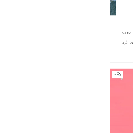
معده
ط‌ فرد
۰