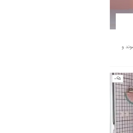
وند و
۰