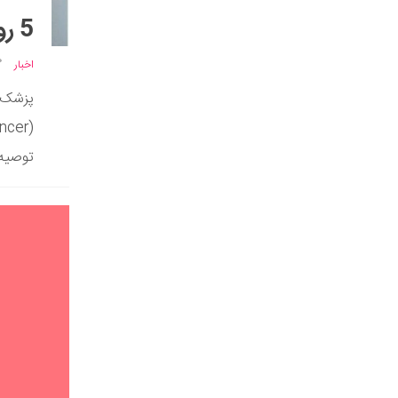
5 روش درمان سرطان معده
اخبار
پزشک 
توصیه.