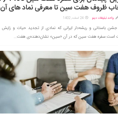
اب ظروف هفت سین تا معرفی نماد های آن 
واحد تبلیغات دینو
24 اسفند, 1402
 جشن باستانی و ریشه‌دار ایرانی که نمادی از تجدید حیات و زایش
 است.سفره هفت سین که در آن «سین» نشان‌دهنده‌ی هفت...