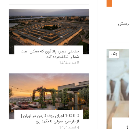
 پرسش
حقایقی درباره پنتاگون که ممکن است
۰
شما را شگفت‌زده کند
5 اسفند 1404
0 تا 100 اجرای روف گاردن در تهران |
از طراحی اصولی تا نگهداری
ن 1403 ( از
4 اسفند 1404