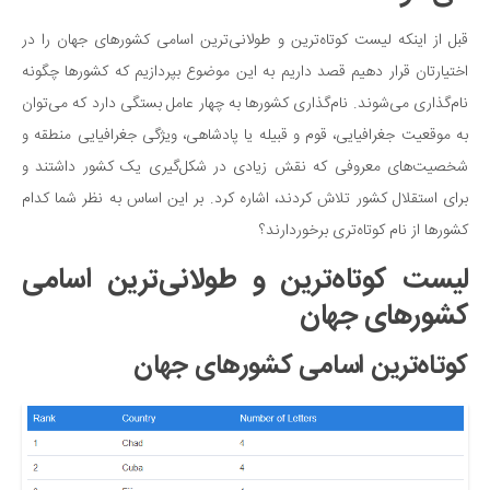
سینما و تئاتر
تلویزیون
قبل از اینکه لیست کوتاه‌ترین و طولانی‌ترین اسامی کشورهای جهان را در
اختیارتان قرار دهیم قصد داریم به این موضوع بپردازیم که کشورها چگونه
موسیقی
نام‌گذاری می‌شوند. نام‌گذاری کشورها به چهار عامل بستگی دارد که می‌توان
چهره‌ها
به موقعیت جغرافیایی، قوم و قبیله یا پادشاهی، ویژگی جغرافیایی منطقه و
عکاسی و هنرهای تجسمی
شخصیت‌های معروفی که نقش زیادی در شکل‌گیری یک کشور داشتند و
کتاب و کتاب‌خوانی
برای استقلال کشور تلاش کردند، اشاره کرد. بر این اساس به نظر شما کدام
تاریخ
کشورها از نام کوتاه‌تری برخوردارند؟
معماری
لیست کوتاه‌ترین و طولانی‌ترین اسامی
علمی
کشورهای جهان
فناوری‌ها
کوتاه‌ترین اسامی کشورهای جهان
نجوم و هوا فضا
زمین و محیط زیست
خودرو
سرگرمی