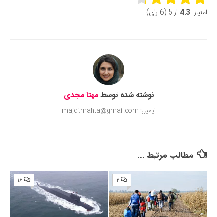
امتیاز:
4.3
از 5 (6 رای)
Submit Rating
نوشته شده توسط
مهتا مجدی
ایمیل: majdi.mahta@gmail.com
مطالب مرتبط ...
۱۶
۲