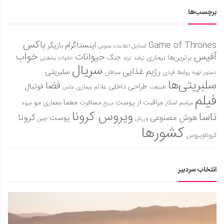
برچسب‌ها
باکس
Game of Thrones
اینستاگرام
بازیگر
استایل
اطلاعات عمومی
آفیس
خواب
حیوانات
برترین‌ها
بیماری
جنگ
ترفند
ترند
خانواده سلطنتی
سریال
رژیم غذایی
سلبریتی
روابط فردی
سرطان
دستور تهیه
سلبریتی‌ها
فضا
طراحی داخلی
فوتبال
علائم بیماری
طبیعت
عکس
فیلم
معما
مو
مراقبت از پوست
مسافرت
معماری
مراسم اسکار
میوه
مریخ
ویروس کرونا
ناسا
کرونا
هوش مصنوعی
پوست
ورزش
چین
کشورها
کروناویروس
انتخاب سردبیر