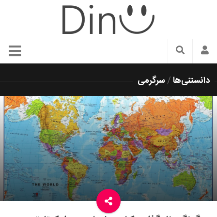
سبک زندگی
دانستنی‌ها
/
سرگرمی
دنیای مد
زیبایی و آرایش
شیک پوشی
دکوراسیون و چیدمان
غذا
رستوران گردی
آشپزی
سفر و گردشگری