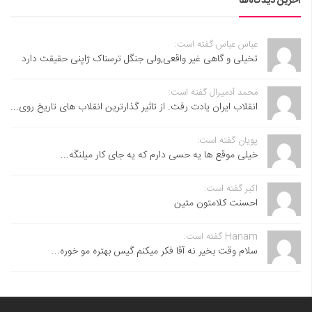
آخرین دیدگاه‌ها
عباس عباس گفته است:
تخیلی و گاهی غیر واقعی,ولی جنگل ترسناک ژاپنی حقیقت دارد
محمد آدمیرال گفته است:
انقلاب ایران یادت رفت. از تاثیر گذارترین انقلاب های تاریخ روی...
پویان گفته است:
خیلی موقع ها یه حسی دارم که یه جای کار میلنگه...
اکبر گفته است:
احسنت ‌کلامتون متین
Hanam گفته است:
سلام وقت بخیر نه آقا فکر میکنم گیس بهتره مو خوره...