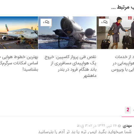
مرتبط ...
۰
۰
مورد از خدمات
نقص فنی پرواز کاسپین: خروج
بهترین خطوط هوایی ج
اپیمایی در
یک هواپیمای مسافربری از
اساس امکانات سرگرم‌کنن
یی با ویروس
باند هنگام فرود در بندر
بشناسید!
ماهشهر
2
مهدی
۲۶ تیر, ۱۳۹۹ در ۳:۰۲ ق٫ظ
شما میخواید بگید ایمن تره یا بد تر آدم را بترسانید