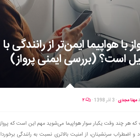
واز با هواپیما ایمن‌تر از رانندگی با
یل است؟ (بررسی ایمنی پرواز)
ط
مهتا مجدی
·
3 آذر 1398
·
۲
ه هر چند وقت یکبار سوار هواپیما می‌شوید مهم این است که پرواز،
 و اضطراب سرنشینان، از امنیت بالاتری نسبت به رانندگی برخوردا