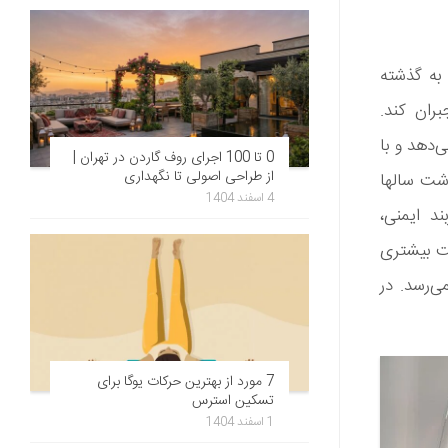
 به گذشته
ران کند.
‌دهد و با
0 تا 100 اجرای روف گاردن در تهران |
از طراحی اصولی تا نگهداری
ذشت سالها
4 اسفند 1404
د ایمنی‌،
یت بیشتری
ی‌رسد. در
7 مورد از بهترین حرکات یوگا برای
تسکین استرس
1 اسفند 1404