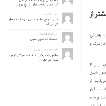
انقلاب ایران یادت رفت. از تاثیر
گذارترین انقلاب های تاریخ روی...
شتر از
پویان گفته است:
خیلی موقع ها یه حسی دارم که یه جای
کار میلنگه...
اکبر گفته است:
ه رانندگی
احسنت ‌کلامتون متین
مار مرگ و
Hanam گفته است:
سلام وقت بخیر نه آقا فکر میکنم گیس
بهتره مو خوره...
ن ترس از
 سوار شدن
‌کنیم. از
آسیب قرار
تند و ضرر
سرنشینان