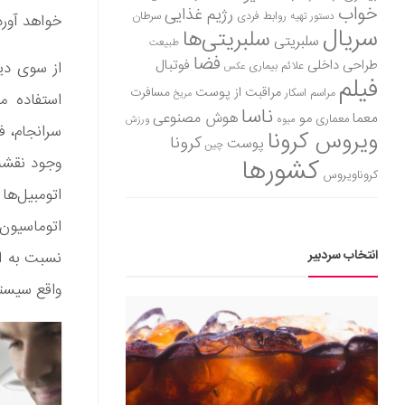
خواب
رژیم غذایی
روابط فردی
سرطان
دستور تهیه
خواهد آورد
سریال
سلبریتی‌ها
سلبریتی
طبیعت
فضا
طراحی داخلی
فوتبال
از سوی دیگ
علائم بیماری
عکس
فیلم
مراقبت از پوست
مسافرت
مراسم اسکار
مریخ
استفاده م
ناسا
هوش مصنوعی
معما
مو
معماری
میوه
ورزش
سرانجام، ف
ویروس کرونا
کرونا
پوست
چین
کشورها
وجود نقشه 
کروناویروس
اتومبیل‌ها
اتوماسیون 
انتخاب سردبیر
نسبت به ات
واقع سیستم