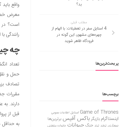
واقع باید 
بد؟
معرض خطر ب
مطلب قبلی
است؟ در ای
4 استایل سفر در تعطیلات: با الهام از
رانندگی با
چهره‌های مشهور، این گونه در
فرودگاه ظاهر شوید
چه چیزی
پر بحث‌ترین‌ها
تعداد انگ
تصادف بزرگ
مقررات جدی
برچسب‌ها
دارند. به 
Game of Thrones
استایل
قبل از پر
اطلاعات عمومی
باکس آفیس
اینستاگرام
بازیگر
برترین‌ها
به حداقل م
حیوانات
بیماری
جنگ
ترفند
ترند
خانواده سلطنتی