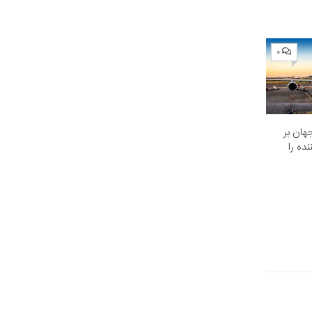
۰
هان بر
ده را