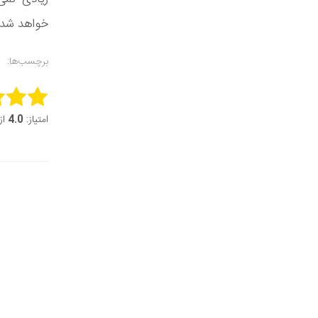
خواهد شد و 
برچسب‌ها:
this item:
امتیاز:
4.0
از 5 (2 ر
it Rating