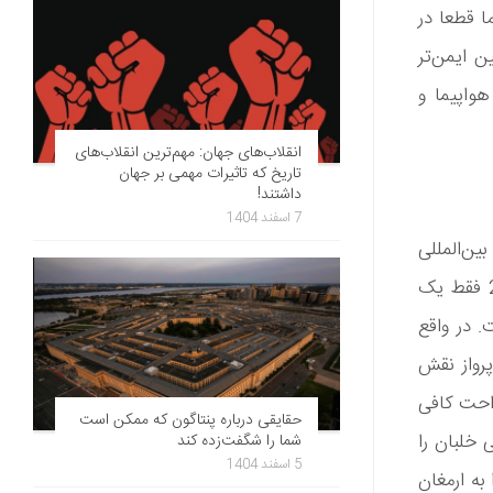
ا قطعا در
ن ایمن‌تر
هواپیما و
انقلاب‌های جهان: مهم‌ترین انقلاب‌های
تاریخ که تاثیرات مهمی بر جهان
داشتند!
7 اسفند 1404
ن‌المللی
حمل و نقل هوایی گزارش می‌دهد که برای هر 5.4 میلیون پرواز در سال 2018 فقط یک
. در واقع
پرواز نقش
راحت کافی
حقایقی درباره پنتاگون که ممکن است
خلبان را
شما را شگفت‌زده کند
5 اسفند 1404
به ارمغان