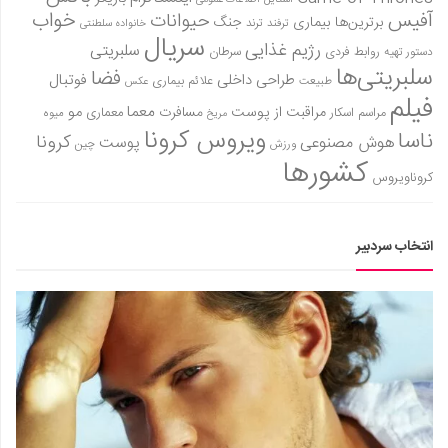
آفیس
خواب
حیوانات
برترین‌ها
بیماری
جنگ
ترفند
ترند
خانواده سلطنتی
سریال
رژیم غذایی
سلبریتی
روابط فردی
سرطان
دستور تهیه
سلبریتی‌ها
فضا
طراحی داخلی
فوتبال
علائم بیماری
طبیعت
عکس
فیلم
معما
مو
مراقبت از پوست
مسافرت
معماری
مراسم اسکار
میوه
مریخ
ویروس کرونا
ناسا
کرونا
هوش مصنوعی
پوست
ورزش
چین
کشورها
کروناویروس
انتخاب سردبیر