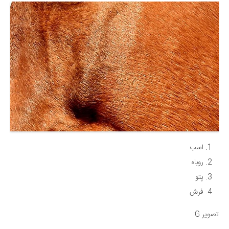
اسب
روباه
پتو
فرش
تصویر G: