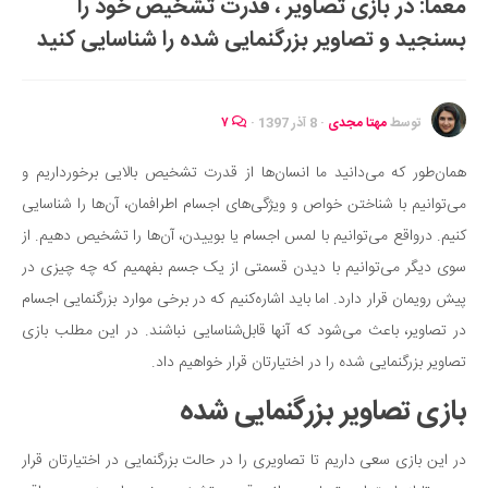
معما: در بازی تصاویر ، قدرت تشخیص خود را
ایران گردی
بسنجید و تصاویر بزرگنمایی شده را شناسایی کنید
جهان گردی
رابطه، عشق و ازدواج
موفقیت و مهارت‌های فردی
توسط
مهتا مجدی
·
8 آذر 1397
·
۷
سلامت
همان‌طور که می‌دانید ما انسان‌ها از قدرت تشخیص بالایی برخورداریم و
تغذیه سالم
می‌توانیم با شناختن خواص و ویژگی‌های اجسام اطرافمان، آن‌ها را شناسایی
بهداشت
کنیم. درواقع می‌توانیم با لمس اجسام یا بوییدن، آن‌ها را تشخیص دهیم. از
بیماری و درمان
سوی دیگر می‌توانیم با دیدن قسمتی از یک جسم بفهمیم که چه چیزی در
پیش رویمان قرار دارد. اما باید اشاره‌کنیم که در برخی موارد بزرگنمایی اجسام
کودک و مادر
در تصاویر، باعث می‌شود که آنها قابل‌شناسایی نباشند. در این مطلب بازی
ورزش و تندرستی
تصاویر بزرگنمایی شده را در اختیارتان قرار خواهیم داد.
روانشناسی
بازی تصاویر بزرگنمایی شده
مراکز پزشکی و دارویی
فرهنگ و هنر
در این بازی سعی داریم تا تصاویری را در حالت بزرگنمایی در اختیارتان قرار