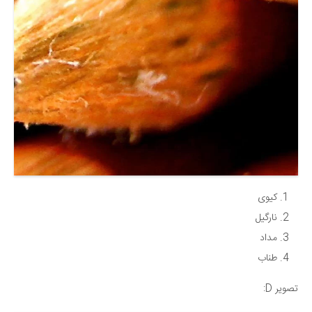
کیوی
نارگیل
مداد
طناب
تصویر D: