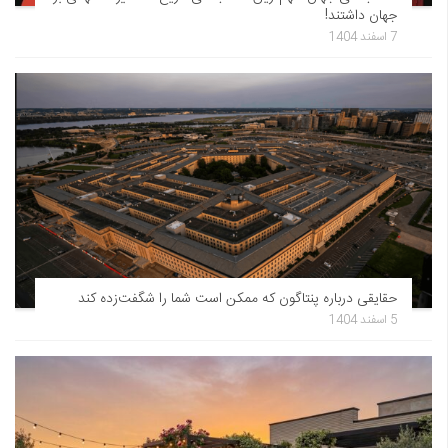
جهان داشتند!
7 اسفند 1404
حقایقی درباره پنتاگون که ممکن است شما را شگفت‌زده کند
5 اسفند 1404