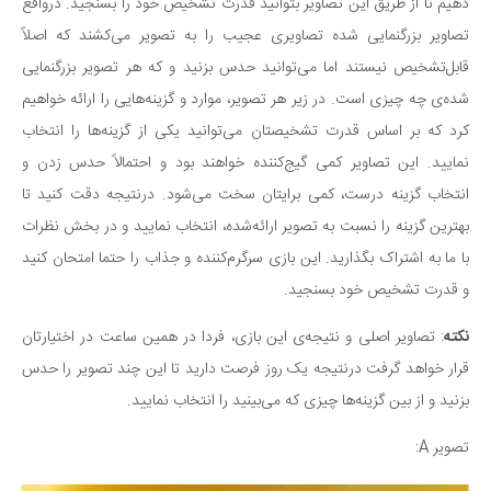
سینما و تئاتر
دهیم تا از طریق این تصاویر بتوانید قدرت تشخیص خود را بسنجید. درواقع
تصاویر بزرگنمایی شده تصاویری عجیب را به تصویر می‌کشند که اصلاً
تلویزیون
قابل‌تشخیص نیستند اما می‌توانید حدس بزنید و که هر تصویر بزرگنمایی
موسیقی
شده‌ی چه چیزی است. در زیر هر تصویر، موارد و گزینه‌هایی را ارائه خواهیم
چهره‌ها
کرد که بر اساس قدرت تشخیصتان می‌توانید یکی از گزینه‌ها را انتخاب
عکاسی و هنرهای تجسمی
نمایید. این تصاویر کمی گیج‌کننده خواهند بود و احتمالاً حدس زدن و
کتاب و کتاب‌خوانی
انتخاب گزینه درست، کمی برایتان سخت می‌شود. درنتیجه دقت کنید تا
تاریخ
بهترین گزینه را نسبت به تصویر ارائه‌شده، انتخاب نمایید و در بخش نظرات
معماری
با ما به اشتراک بگذارید. این بازی سرگرم‌کننده و جذاب را حتما امتحان کنید
و قدرت تشخیص خود بسنجید.
علمی
فناوری‌ها
نکته
: تصاویر اصلی و نتیجه‌ی این بازی، فردا در همین ساعت در اختیارتان
نجوم و هوا فضا
قرار خواهد گرفت درنتیجه یک روز فرصت دارید تا این چند تصویر را حدس
بزنید و از بین گزینه‌ها چیزی که می‌بینید را انتخاب نمایید.
زمین و محیط زیست
خودرو
تصویر A:
سرگرمی