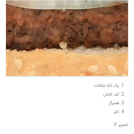
یک تکه شکلات
کف کفش
همبرگر
تایر
تصویر F: