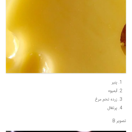
دانستنی‌ها
بازی
طنز
فال
مسابقه
اخبار
پنیر
آبمیوه
زرده تخم مرغ
پرتغال
تصویر B: