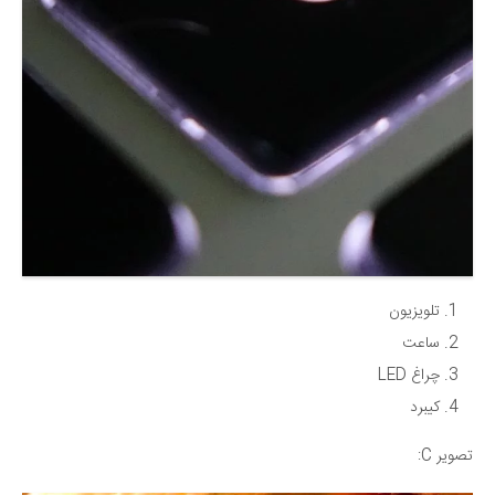
تلویزیون
ساعت
چراغ LED
کیبرد
تصویر C: