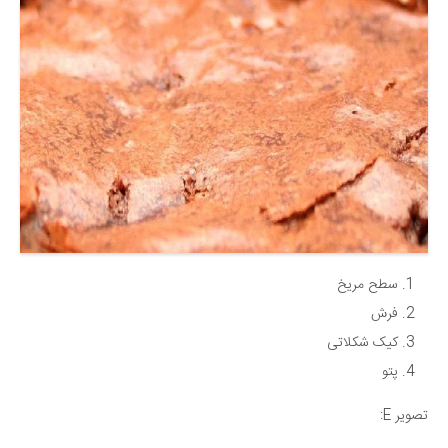
سطح مریخ
فرش
کیک شکلاتی
پتو
تصویر E: