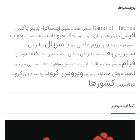
برچسب‌ها
باکس
Game of Thrones
اینستاگرام
بازیگر
استایل
اطلاعات عمومی
آفیس
خواب
حیوانات
برترین‌ها
بیماری
جنگ
ترفند
ترند
خانواده سلطنتی
سریال
رژیم غذایی
سلبریتی
روابط فردی
سرطان
دستور تهیه
سلبریتی‌ها
فضا
طراحی داخلی
فوتبال
علائم بیماری
طبیعت
عکس
فیلم
معما
مو
مراقبت از پوست
مسافرت
معماری
مراسم اسکار
میوه
مریخ
ویروس کرونا
ناسا
کرونا
هوش مصنوعی
پوست
ورزش
چین
کشورها
کروناویروس
انتخاب سردبیر