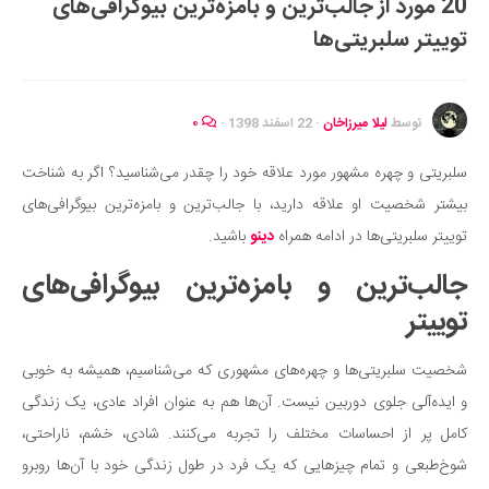
20 مورد از جالب‌ترین و بامزه‌ترین بیوگرافی‌های
ایران گردی
توییتر سلبریتی‌ها
جهان گردی
رابطه، عشق و ازدواج
موفقیت و مهارت‌های فردی
توسط
لیلا میرزاخان
·
22 اسفند 1398
·
۰
سلامت
سلبریتی و چهره مشهور مورد علاقه خود را چقدر می‌شناسید؟ اگر به شناخت
تغذیه سالم
بیشتر شخصیت او علاقه دارید، با جالب‌ترین و بامزه‌ترین بیوگرافی‌های
بهداشت
توییتر سلبریتی‌ها در ادامه همراه
دینو
باشید.
بیماری و درمان
جالب‌ترین و بامزه‌ترین بیوگرافی‌های
کودک و مادر
توییتر
ورزش و تندرستی
شخصیت سلبریتی‌ها و چهره‌های مشهوری که می‌شناسیم، همیشه به خوبی
روانشناسی
و ایده‌آلی جلوی دوربین نیست. آن‌ها هم به عنوان افراد عادی، یک زندگی
مراکز پزشکی و دارویی
کامل پر از احساسات مختلف را تجربه می‌کنند. شادی، خشم، ناراحتی،
فرهنگ و هنر
شوخ‌طبعی و تمام چیزهایی که یک فرد در طول زندگی خود با آن‌ها روبرو