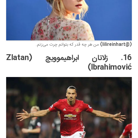
(@lilireinhart)
من هر چه قدر که بتوانم چرت می‌زنم.
16. زلاتان ابراهیموویچ (Zlatan
Ibrahimović)