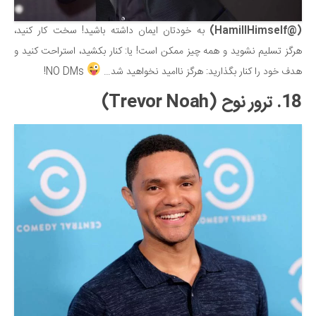
(@HamillHimself)
به خودتان ایمان داشته باشید! سخت کار کنید،
هرگز تسلیم نشوید و همه چیز ممکن است! یا: کنار بکشید، استراحت کنید و
هدف خود را کنار بگذارید: هرگز ناامید نخواهید شد…
NO DMs!
18. ترور نوح (Trevor Noah)