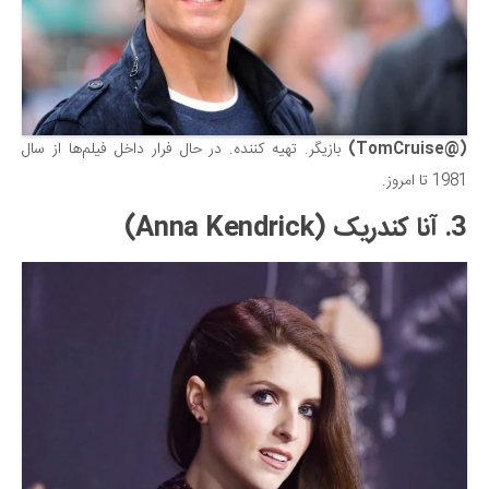
(@TomCruise)
بازیگر. تهیه کننده. در حال فرار داخل فیلم‌ها از سال
1981 تا امروز.
3. آنا کندریک (Anna Kendrick)