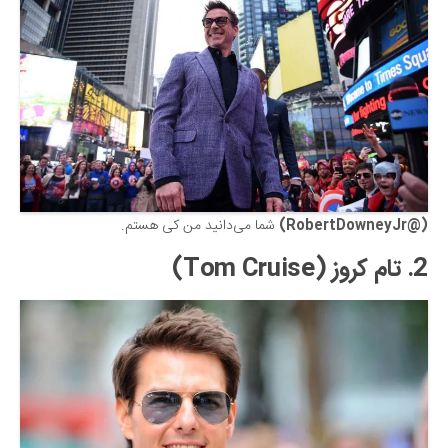
دانستنی‌ها
بازی
طنز
فال
مسابقه
اخبار
(@RobertDowneyJr)
شما می‌دانید من کی هستم.
2. تام کروز (Tom Cruise)