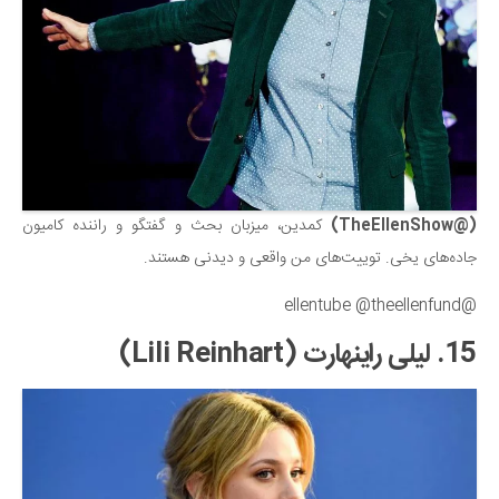
(@TheEllenShow)
کمدین، میزبان بحث و گفتگو و راننده کامیون
جاده‌های یخی. توییت‌های من واقعی و دیدنی هستند.
@ellentube @theellenfund
15. لیلی راینهارت (Lili Reinhart)