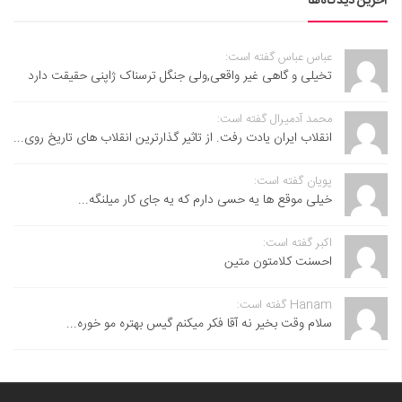
آخرین دیدگاه‌ها
عباس عباس گفته است:
تخیلی و گاهی غیر واقعی,ولی جنگل ترسناک ژاپنی حقیقت دارد
محمد آدمیرال گفته است:
انقلاب ایران یادت رفت. از تاثیر گذارترین انقلاب های تاریخ روی...
پویان گفته است:
خیلی موقع ها یه حسی دارم که یه جای کار میلنگه...
اکبر گفته است:
احسنت ‌کلامتون متین
Hanam گفته است:
سلام وقت بخیر نه آقا فکر میکنم گیس بهتره مو خوره...