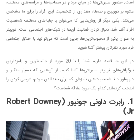
سینما و تئاتر
است. حضور سلبریتی‌ها در میان مردم در مصاحبه‌ها و مراسم‌های مختلف،
تلویزیون
علاوه بر دوربین و صحنه، مقداری از شخصیت این افراد را برای ما مشخص
می‌کند. یکی دیگر از روش‌هایی که می‌توان با جنبه‌های مختلف شخصیت
موسیقی
افراد آشنا شد، دنبال کردن فعالیت آن‌ها در شبکه‌های اجتماعی است. توییتر
چهره‌ها
به عنوان یکی از محبوب‌ترین‌ها، جایی است که می‌توانید با اخلاق اجتماعی
عکاسی و هنرهای تجسمی
فرد مورد نظرتان بیشتر آشنا شوید.
کتاب و کتاب‌خوانی
در این جا قصد داریم شما را با 20 مورد از جالب‌ترین و بامزه‌ترین
تاریخ
بیوگرافی‌های توییتر سلبریتی‌ها آشنا کنیم. از آن‌هایی که بسیار متکبر و
معماری
دلهره‌آورند تا شخصیت‌های بامزه‌ای که برای خنداندن مردم، شوخی کردن را
علمی
انتخاب کرده‌اند. کدام یک مورد علاقه شماست؟
فناوری‌ها
1. رابرت داونی جونیور (Robert Downey
نجوم و هوا فضا
Jr)
زمین و محیط زیست
خودرو
سرگرمی