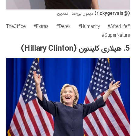
(@rickygervais)
میمون بی‌خدا. کمدین.
#TheOffice #Extras #Derek #Humanity #AfterLife
#SuperNature
5. هیلاری کلینتون (Hillary Clinton)