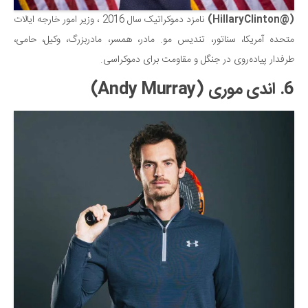
(@HillaryClinton)
نامزد دموکراتیک سال 2016 ، وزیر امور خارجه ایالات
متحده آمریکا، سناتور، تندیس مو. مادر، همسر، مادربزرگ، وکیل، حامی،
طرفدار پیاده‌روی در جنگل و مقاومت برای دموکراسی.
6. اندی موری (Andy Murray)