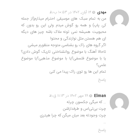
مهدی
۱۴ آبان, ۱۴۰۲ در ۱۰:۵۳ ب٫ظ
من به تمام سبک های موسیقی احترام میذارم(از جمله
کی پاپ) و همه رو گوش میدم ولی این رو بدون که
محبوبیت همیشه نمی تونه ملاک باشه چیز های دیگه
ای هم هستن مثل نوازندگی و محتوا
اگر گروه های راک رو بشناسی متوجه منظورم میشی
تاحالا آهنگ با موضوع روانشناختی تاریک گوش دادی؟
یا با موضوع فلسفی؟یا با موضوع مذهبی؟یا موضوع
علمی؟
تمام این ها رو توی راک پیدا می کنی
پاسخ
Elman
۲۸ مهر, ۱۴۰۲ در ۱۱:۱۳ ق٫ظ
… که میگی جکسون چرته
چرت بی‌تی‌اس‌ و طرفداراشن
چرت وجودته بعد میان میگن که چرا هیتری
…
پاسخ