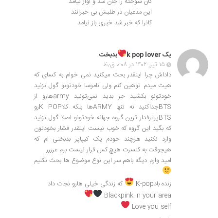
کان سوخته را جان شد و آواز نیامد
این مدعیان در طلبش بی خبرانند
کانرا که خبر شد خبری باز نیامد
یک k pop lover
بدبخت
۱۵ تیر, ۱۴۰۲ در ۰:۰۸ ق٫ظ
داداش چرا اینقدر بحث میکنید نمی خوام به کسای که
هیت میدم توهین کنم ولی ناموسا خودتونو گول نزنید
خودتونو بکشید جر بدید نمی‌تونید armyهارو از
BTSجداکنید نه تنها ARMYها بلکه کلاK POPرو
BTSپرترفدار ترین گروه جهانه خودتونو اصلا گول نزنید
که بگید این گروه که خوب نیست اینقدر فشار بخودتون
وارد نکنید هرچند خودم یک کیپاپر بدبختی ام که
هیچوقت به کنسرت هیچ کس قرار نیست برم عرررر
امید وارم دیگه باهم سر این نوع موضوع ها بحث نکنیم
زنده بادK-pop
که زندگی خیلی هارو نجات داد
Blackpink in your area
Love you self