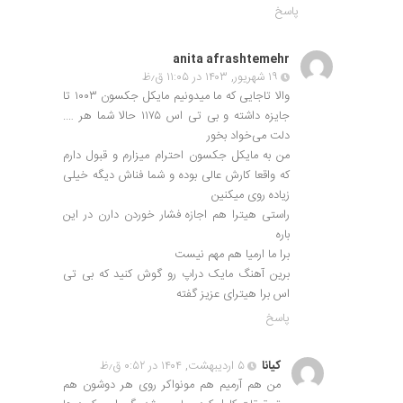
پاسخ
anita afrashtemehr
۱۹ شهریور, ۱۴۰۳ در ۱۱:۰۵ ق٫ظ
والا تاجایی که ما میدونیم مایکل جکسون ۱۰۰۳ تا
جایزه داشته و بی تی اس ۱۱۷۵ حالا شما هر ….
دلت می‌خواد بخور
من به مایکل جکسون احترام میزارم و قبول دارم
که واقعا کارش عالی بوده و شما فناش دیگه خیلی
زیاده روی میکنین
راستی هیترا هم اجازه فشار خوردن دارن در این
باره
برا ما ارمیا هم مهم نیست
برین آهنگ مایک دراپ رو گوش کنید که بی تی
اس برا هیترای عزیز گفته
پاسخ
کیانا
۵ اردیبهشت, ۱۴۰۴ در ۰:۵۲ ق٫ظ
من هم آرمیم هم مونواکر روی هر دوشون هم