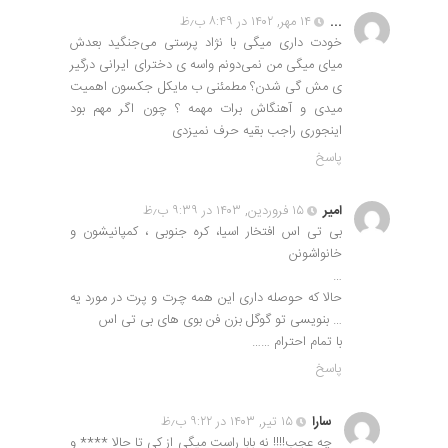
...
۱۴ مهر, ۱۴۰۲ در ۸:۴۹ ب٫ظ
خودت داری میگی با نژاد پرستی می‌جنگید بعدش
میای میگی من نمی‌دونم واسه ی دخترای ایرانی درگیر
ی مش گی شدن؟ مطمئنی ب مایکل جکسون اهمیت
میدی و آهنگاش برات مهمه ؟ چون اگر مهم بود
اینجوری راجب بقیه حرف نمیزدی
پاسخ
امیر
۱۵ فروردین, ۱۴۰۳ در ۹:۳۹ ب٫ظ
بی تی اس افتخار اسیا، کره جنوبی ، کمپانیشون و
خانواشونن
…
حالا که حوصله داری این همه چرت و پرت در مورد یه
… بنویسی تو گوگل بزن فن بوی های بی تی اس
با تمام احترام ……
پاسخ
سارا
۱۵ تیر, ۱۴۰۳ در ۹:۲۲ ب٫ظ
چه عجب!!!! نه بابا راست میگی از کی تا حالا **** و