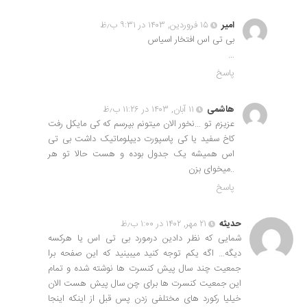
امیر
۱۵ فروردین, ۱۴۰۳ در ۹:۳۱ ب٫ظ
بی تی اس افتخار اسیاس
…
پاسخ
هاشمی
۱۱ آبان, ۱۴۰۳ در ۱۱:۲۶ ب٫ظ
عزیزم تو …نخور الان میتونم بپرسم که کی مایکل رفت
کاخ سفید یا کی پاسپورت دیپلوماتیک داشت بی تی
اس همیشه یک جدول بوده و هست حالا تو هر
..میخوای بزن
پاسخ
حدیثه
۲۱ مهر, ۱۴۰۲ در ۱:۰۰ ب٫ظ
شمایی که نظر دادین درمورد بی تی اس یا هرکسه
دیگه… اگه یکم توجه کنید میبینید که این صفحه برا
جمعیت چند سال پیش کنسرت ها نوشته شده و تمام
این جمعیت کنسرت ها برای چن سال پیش هست الان
خیلیا رکورد های مختلفی زدن پس قبل از اینکه اینجا