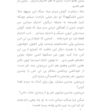
بیاین همو اذیت نکنیم به هم احترام بذاریم…. بیاین یار
هم باشیم
مثلا دینامیت گوش میدم میاد میگه این چیههه مثلا
خیلی قشنگههه؟! تو دلم خیلی ناراحت میشم چونکه
آرمیا همیشه به سلیقه دیگران احترام میذارن من
خودم خیلی از آهنگای ایرانی بدم میاد که طرف گوش
میده ولی ایچی نمیگم و احترام میذارم ‌… خب احترام
قطعا باید دو نفره باشه … کسایی که طرفدار بی تی اس
نیستین ولی دشمنشونم نیستید ولی ازشون خوشتون
نمیاد یا هیترا، دنبال این نباشید که آرمیارو از بی تی
اس جدا کنید چون غیر ممکنهتا کسی نخواد بتونی
ذهنشو تغییر بدی ‌… ما بهتون اجازه نمیدیم! چون تاثیر
هایی داشتن وهنوز هم دارن می‌دونی چند نفر دست
از خودکشی برداشتن بخاطر بی تی اس یا چندین
میلیون نفر تونستن با افسردگی مبارزه کنن
می‌دونی چندین میلیارد پول برای کمک به مردم اهدا
کردن؟
می‌دونی چندین میلیون نفر رو از بیماری نجات دادن؟
میگن چرا میکاپ میکنن خب به تو چه ربطی داره بعدم
تو کره این یه چیز عادی واسه پسرا هست