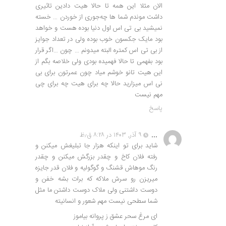
الان مثلا این همه تا حالا هیت دادین تاثیری
داشت موندم شما ها چه‌جوری از خوردن … خسته
نمیشید بی تی اس اول دنیا بوده هست و خواهد
بود مایک جکسون خوب بوده ولی در تعداد جوایز
از بی تی اس کمتره البته میدونم … چون …اگر قرار
بود بفهمی تا حالا فهمیده بودی ولی خلاصه بگم از
این هیت تانو خوشم میاد چون عمرتون برای بی
نی اس میزارید حالا چه برای هیت چه برای چی
مهم نیست
پاسخ
...
۹ آذر, ۱۴۰۳ در ۸:۲۸ ق٫ظ
شاید برای تو اینکه هزار جا تبلیغش میکنن و
رفته فلان کاخ و چقدر بزرگش میکنن و چقدر
رنگ موهاش قشنگ و گوگولیه و فلان قدر جایزه
میریزن رو سرش ملاکه که برات بشه خفن و
دوست داشتنی ولی ملاک دوست داشتن ما مثل
شما سطحی نیست مهم شعور و انسانیته
ای مرغ سحر عشق ز پروانه بیاموز