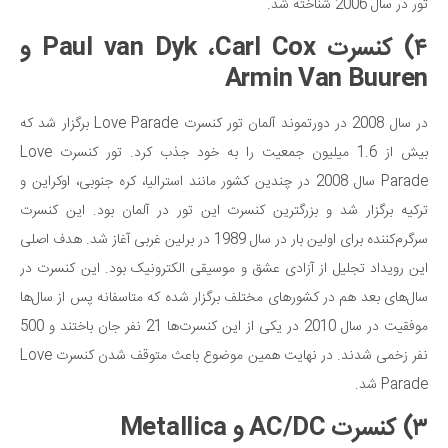
تور در سال 2006 شناخته شد.
دانستنی‌ها
۴) کنسرت Paul van Dyk ،Carl Cox و
بازی
Armin Van Buuren
طنز
در سال 2008 در دورتموند آلمان تور کنسرت Love Parade برگزار شد که
فال
بیش از 1.6 میلیون جمعیت را به خود جذب کرد. تور کنسرت Love
مسابقه
Parade سال 2008 در چندین کشور مانند استرالیا، کره جنوبی، اوکراین و
اخبار
ترکیه برگزار شد و بزرگترین کنسرت این تور در آلمان بود. این کنسرت
سرگرم‌کننده برای اولین بار در سال 1989 در برلین غربی آغاز شد. هدف اصلی
این رویداد تجلیل از آزادی عشق و موسیقی الکترونیک بود. این کنسرت در
سال‌های بعد هم در کشورهای مختلف برگزار شده که متاسفانه پس از سال‌ها
موفقیت در سال 2010 در یکی از این کنسرت‌ها 21 نفر جان باختند و 500
نفر زخمی شدند. در نهایت همین موضوع باعث متوقف شدن کنسرت Love
Parade شد.
۳) کنسرت AC/DC و Metallica