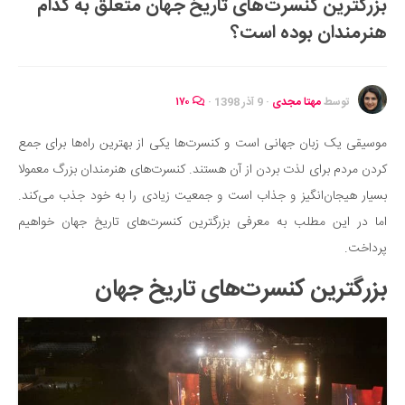
بزرگترین کنسرت‌های تاریخ جهان متعلق به کدام
ایران گردی
هنرمندان بوده است؟
جهان گردی
رابطه، عشق و ازدواج
موفقیت و مهارت‌های فردی
توسط
مهتا مجدی
·
9 آذر 1398
·
۱۷۰
سلامت
موسیقی یک زبان جهانی است و کنسرت‌ها یکی از بهترین راه‌ها برای جمع
تغذیه سالم
کردن مردم برای لذت بردن از آن هستند. کنسرت‌های هنرمندان بزرگ معمولا
بهداشت
بسیار هیجان‌انگیز و جذاب است و جمعیت زیادی را به خود جذب می‌کند.
بیماری و درمان
اما در این مطلب به معرفی بزرگترین کنسرت‌های تاریخ جهان خواهیم
پرداخت.
کودک و مادر
ورزش و تندرستی
بزرگترین کنسرت‌های تاریخ جهان
روانشناسی
مراکز پزشکی و دارویی
فرهنگ و هنر