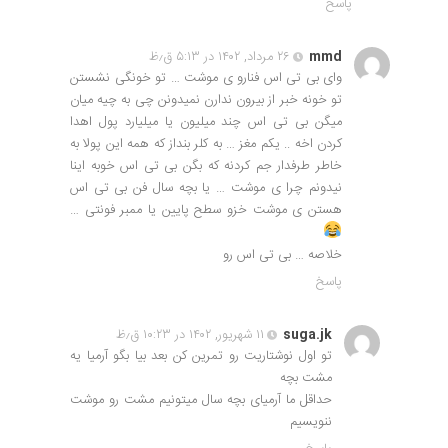
پاسخ
mmd
۲۶ مرداد, ۱۴۰۲ در ۵:۱۳ ق٫ظ
وای بی تی اس فنارو ی موشت … تو خونگی نشستن
تو خونه خبر از بیرون ندارن نمیدونن چی به چیه میان
میگن بی تی اس چند میلیون یا میلیارد پول اهدا
کردن اخه .. یکم مغز … به کلر بنداز که همه این پولا به
خاطر طرفدار جم کردنه که بگن بی تی اس خوبه اینا
نیدونم چرا ی موشت … یا بچه سال فن بی تی اس
هستن ی موشت خزو سطح پایین یا ممبر فونتی …
خلاصه … بی تی اس رو
پاسخ
suga.jk
۱۱ شهریور, ۱۴۰۲ در ۱۰:۲۳ ق٫ظ
تو اول نوشتاریت رو تمرین کن بعد بیا بگو آرمیا یه
مشت بچه
حداقل ما آرمیای بچه سال میتونیم مشت رو موشت
ننویسیم