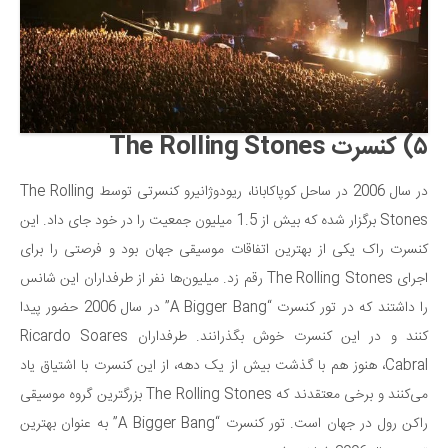
سینما و تئاتر
تلویزیون
موسیقی
چهره‌ها
عکاسی و هنرهای تجسمی
۵) کنسرت The Rolling Stones
کتاب و کتاب‌خوانی
در سال 2006 در ساحل کوپاکابانا، ریودوژانیرو کنسرتی توسط The Rolling
تاریخ
Stones برگزار شده که بیش از 1.5 میلیون جمعیت را در خود جای داد. این
معماری
کنسرت راک یکی از بهترین اتفاقات موسیقی جهان بود و فرصتی را برای
علمی
اجرای The Rolling Stones رقم زد. میلیون‌ها نفر از طرفداران این شانس
فناوری‌ها
را داشتند که در تور کنسرت “A Bigger Bang” در سال 2006 حضور پیدا
نجوم و هوا فضا
کنند و در این کنسرت خوش بگذرانند. طرفداران Ricardo Soares
Cabral، هنوز هم با گذشت بیش از یک دهه، از این کنسرت با اشتیاق یاد
زمین و محیط زیست
می‌کنند و برخی معتقدند که The Rolling Stones بزرگترین گروه موسیقی
خودرو
راکن رول در جهان است. تور کنسرت “A Bigger Bang” به عنوان بهترین
سرگرمی