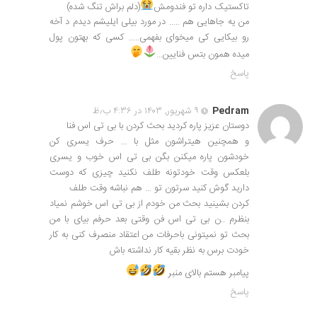
تاکستیک داره تو فندومش
(دلم براش تنگ شده)
من یه جاهایی هم ….. در مورد بیلی ایلیشم دیدم د آخه
رو بیکایی کی میخوای بفهمی….. کسی که بهتون پول
میده همون بتس فنایین…
پاسخ
Pedram
۹ شهریور, ۱۴۰۳ در ۴:۳۶ ب٫ظ
دوستان عزیز پاره کردید بحث کردن با بی تی اس فنا
و همچنین هیتراشون مثل با … حرف یسری کن
خودشون پاره میکنن بگن بی تی اس خوب و یسری
بلعکس وقت خودتونه طلف نکنید چیزی که دوست
دارید گوش کنید سرتون تو … هم نباشه وقت طلف
کردن بشینید بحث من خودم از بی تی اس خوشم نمیاد
بنظرم ..ن بی تی اس فن وقتی بعد حرفم بیای با من
بحث تو نمیتونی ‌باحرفات من اعتقاد منصرف کنی به کار
خودت برس به نظر بقیه کار نداشته باش
پیامبر هستم بالای منبر
پاسخ