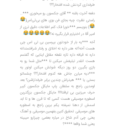
طرفداری کردنش شده افتخار؟؟؟
دفعه آخرت باشه ** آقای جکسون رو میخوری ***…
راستی نظرت چیه بجای فن بوی های بی‌تی‌اس(
) بنویسم ***خورا فک کنم اطلاعات دقیق تری از
امیر آقا در اختیارم قرار بگیره نه؟
آخه ***یه بار اژ خودتون بپرسین بی تی اس چی
هست آخه؟نه هنر داره نه اخلاق و رفتار شرافتمندانه
داره نه قیافه داره تازه نقطه مقابل اینایی که گفتمم
هست انقدر تبلیغش میکنن تا ***مثل شما رو به
بازی بگیرن دو روز دیگه شوتش میکنن اونور یه
***دیه میارن جاش. هه کدوم افتخار؟؟؟ چشماتو
بستی یا *** هیتراش چندین برابر طرفداراشن؟ بعد
اومدین راجع به سلطان پاپ مایکل جکسون کبیر
حرف میزنین بی لیاقتا!!!! مایکل جکسون بزرگترین
اسطوره موسیقی هست کسی که تا قرن ها و تا ابد
اسمش از دهنا نمیفته یکم برین راجع به اسطوره
های موسیقی تحقیق کنین بفهمین موسیقی و آهنگ
یعنی چی آدم شاخ در میاره بعضی چیزارو میبینه
یعنی شما واقعا ****؟