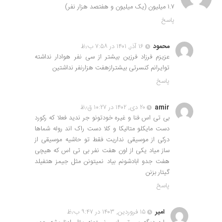
۱.۷ میلیون (یک میلیون و هفتصد هزار نفر)
پاسخ
محمود
۱۶ آذر, ۱۴۰۱ در ۷:۵۸ ب٫ظ
عزیزم فرزاد فرزین بیشتر از سی نفر هوادار نداشته
توایرانم کنسرتی بیشترازهفت هزارنفر نداشتین
پاسخ
amir
۲۰ دی, ۱۴۰۲ در ۱۰:۲۷ ق٫ظ
بی تی اس فنا و غیره خودتونو جر ندید فعلا که رکورد
دست مایکلو متالیکا و کلا دست راک اند روله شماها
درکی از موسیقی نداریت فقط تو حاشیه موسیقی از
ساز میاد یکی از اون هفت نفر بی تی اس که هیچی
هفت جدو ابادشونم بیاد نمیتونن مثل جیمز هتفیلد
گیتار بزنن
پاسخ
امیر
۱۵ فروردین, ۱۴۰۳ در ۹:۴۷ ب٫ظ