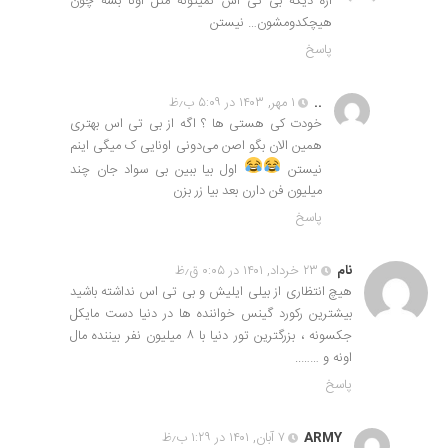
اره دیگه بی تی اس نمیتونه مثل اونا بشه چون
هیچکدومشون… نیستن
پاسخ
..
۱ مهر, ۱۴۰۳ در ۵:۰۹ ب٫ظ
خودت کی هستی ها ؟ اگه از بی تی اس بهتری
همین الان بگو اصن می‌دونی اونایی ک میگی اینم
نیستن
اول بیا ببین بی سواد جان چند
میلیون فن دارن بعد بیا زر بزن
پاسخ
نام
۲۳ خرداد, ۱۴۰۱ در ۰:۰۵ ق٫ظ
هیچ انتظاری از بیلی ایلیش و بی تی اس نداشته باشید
بیشترین رکورد گینس خواننده ها در دنیا دست مایکل
جکسونه ، بزرگترین تور دنیا با ۸ میلیون نفر بیننده مال
اونه و ……..
پاسخ
ARMY
۷ آبان, ۱۴۰۱ در ۱:۲۹ ب٫ظ