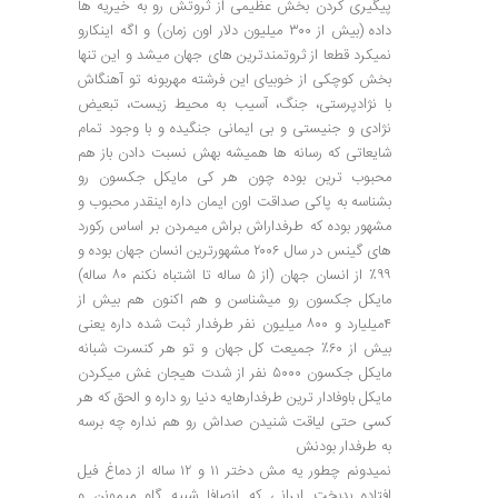
پیگیری کردن بخش عظیمی از ثروتش رو به خیریه ها
داده (بیش از ۳۰۰ میلیون دلار اون زمان) و اگه اینکارو
نمیکرد قطعا از ثروتمندترین های جهان میشد و این تنها
بخش کوچکی از خوبیای این فرشته مهربونه تو آهنگاش
با نژادپرستی، جنگ، آسیب به محیط زیست، تبعیض
نژادی و جنیستی و بی ایمانی جنگیده و با وجود تمام
شایعاتی که رسانه ها همیشه بهش نسبت دادن باز هم
محبوب ترین بوده چون هر کی مایکل جکسون رو
بشناسه به پاکی صداقت اون ایمان داره اینقدر محبوب و
مشهور بوده که طرفداراش براش میمردن بر اساس رکورد
های گینس در سال ۲۰۰۶ مشهورترین انسان جهان بوده و
۹۹٪ از انسان جهان (از ۵ ساله تا اشتباه نکنم ۸۰ ساله)
مایکل جکسون رو میشناسن و هم اکنون هم بیش از
۴میلیارد و ۸۰۰ میلیون نفر طرفدار ثبت شده داره یعنی
بیش از ۶۰٪ جمیعت کل جهان و تو هر کنسرت شبانه
مایکل جکسون ۵۰۰۰ نفر از شدت هیجان غش میکردن
مایکل باوفادار ترین طرفدارهایه دنیا رو داره و الحق که هر
کسی حتی لیاقت شنیدن صداش رو هم نداره چه برسه
به طرفدار بودنش
نمیدونم چطور یه مش دختر ۱۱ و ۱۲ ساله از دماغ فیل
افتاده بدبخت ایرانی که انصافا شبیه گاو میمونن و