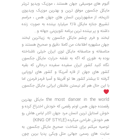
آلبوم های موسیقی جهان هستند ، موزیک ویدیو تریلر
مایکل جکسون موفق ترین و بهترین موزیک ویدیوی
تاریخه، از مشهورترین انسان های جهان هس ، مراسم
تشییع جنازه مایکل ۲/۵ میلیارد بیننده به صورت زنده
داشته و پر بیننده ترین برنامه تلویزینی جهانه و…
لبخند و فرم چشم مایکل جکسون به زیباترین لبخند
جهان مشهوره اطلاعات من کاملا دقیق و صحیح هستند و‌
متاسفانه و متاسفانه مایکل توی ایران خیلی ناشناخته
بوده به طوری که اگه به نقشه حرارت مایکل جکسون
نگاه کنید کشور ایران سفیده سفیده درحالی که بقیه
کشور های جهان از قاره آمریکا و کشور های اروپایی
گرفته تا بیشتر کشور ها تو آفریقا و آسیا قرمز قرمزن اما
با این حال هم کم نیستن عاشقان ایرانی مایکل جکسون
the most dancer in the world مایکل بهترین
رقصنده جهان هس اونم رقصی که خودش اختراع کرده و
خوش استایل ترین انسان مرد جهان اکثر لباس هاش رو
هم خودش طراحی میکرده (KING OF STYLE)
توصیه میکنم برای شناخت صحیح مایکل جکسون به
سایت های رسمی جهانی مثل ویکی پدیا برین چون