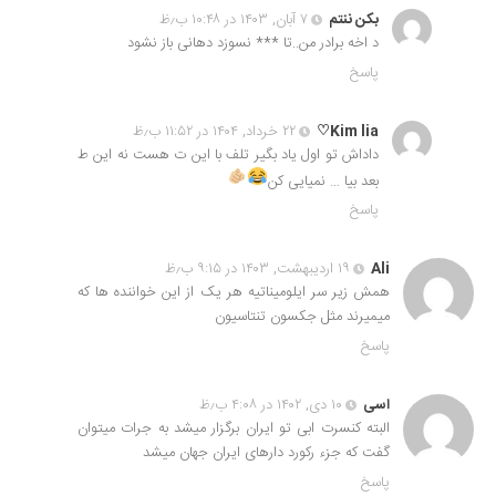
بکن ننتم
۷ آبان, ۱۴۰۳ در ۱۰:۴۸ ب٫ظ
د اخه برادر من..تا *** نسوزد دهانی باز نشود
پاسخ
Kim lia♡
۲۲ خرداد, ۱۴۰۴ در ۱۱:۵۲ ب٫ظ
داداش تو اول یاد بگیر تلف با این ت هست نه این ط
بعد بیا … نمیایی کن
پاسخ
Ali
۱۹ اردیبهشت, ۱۴۰۳ در ۹:۱۵ ب٫ظ
همش زیر سر ایلومیناتیه هر یک از این خواننده ها که
میمیرند مثل جکسون تنتاسیون
پاسخ
اسی
۱۰ دی, ۱۴۰۲ در ۴:۰۸ ب٫ظ
البته کنسرت ابی تو ایران برگزار میشد به جرات میتوان
گفت که جزء رکورد دارهای ایران جهان میشد
پاسخ