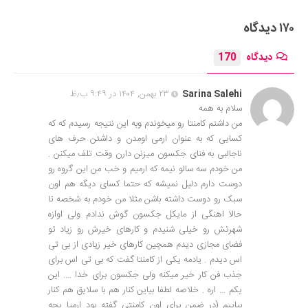
۱۷۰ دیدگاه
دیدگاه
170
Sarina Salehi
۲۳ بهمن, ۱۴۰۴ در ۹:۴۹ ب٫ظ
سلام به همه
من داشتم کامنتا رو میخوندم وبه این نتیجه رسیدم که که
کسایی که به عنوان ارمی اومدن و داشتن حرف های
ناجالبی به فنای جکسون میزنن دارن وقت تلف میکنن .
من خودم سه سالو نیمه که ارمیم و خب من این گروه رو
دوست دارم دلیل نمیشه که حتما کسای دیگه هم اون
سبک رو دوست داشته باشن مثلا من خودم به شخصه تا
حالا اهنگی از مایکل جکسون گوش ندادم ولی اوازه
شهرتش رو خیلی شنیدم و کارهای خیرش رو زیاد تو
فضای مجازی دیدم همچین کارهای خیر زیادی از بی تی
اس دیدم . یادمه یکی از کامنتا گفت که بی تی اس برای
جذب فن کار خیر میکنه ولی جکسون برای خدا …. این
یکم … اره . خلاصه لطفا بیاین کنار هم با سلایق هم کنار
بیاییم (در ضمن برای اون کامنتی گفته بود ارمیا یچه