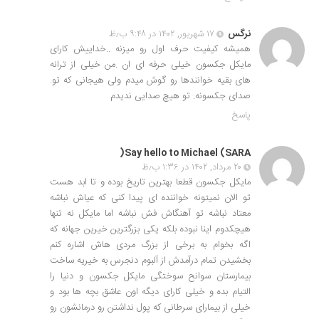
نرگس
۱۷ شهریور, ۱۴۰۲ در ۹:۴۸ ب٫ظ
همیشه کیفیت حرف اول رو میزنه ..خداییش کارای
مایکل جکسون خیلی حرفه ای ان .من خیلی از ترانه
های بقیه خوانندها رو گوش میدم ولی هیجانی که تو.
صدای جکسونه. تو هیچ صدایی ندیدم
پاسخ
Say hello to Michael (SARA(
۲۰ مرداد, ۱۴۰۲ در ۱:۳۶ ب٫ظ
مایکل جکسون قطعا بهترین تاریخ بوده و تا ابد هست
تو الان نمیتونه خواننده ای پیدا کنی که عیاش نباشه
معتاد نباشه تو آهنگاش فش نباشه اما مایکل نه تنها
هیچکدوم اینا نبوده بلکه یکی بزرگترین خیرین جهانه که
اگه بخوام به برخی از بزرگ مردی هاش اشاره کنم
بخشیدن تمام درآمدش از آلبوم دنجرس به خیریه ساخت
بیمارستان سوانح سوختگی مایکل جکسون و دنیا را
التیام بده و خیلی کارای دیگه اون عاشق بچه ها بود و
خیلی از بیمارای سرطانی که پول نداشتن رو درمانشون رو