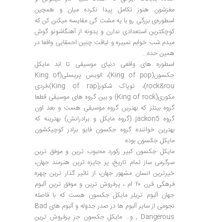
مغزشون هنوز تکامل پیدا نکرده میان و همچین
اسطوره‌ی بزرگی رو با یه مشت گی مقایسه میکنن کن که
کوچکترین استعدادی ندارن و یدونه از آهنگاشونو گوش
میدم شب خوابم نمیبره و لیاقت چنین احمقایی واقعا در
همین حده…
اسطوره های واقعی دنیای موسیقی تا ابد مایکل
جکسون(King of pop)، الویس پریسلی(King of
rock&rou)، توپاک شکور(King of rap)،فردی
مکوری(King of rock) و بین گروه های موسیقی قطعا
گروه بیتلز که بهترین گروه موسیقی هست و بعد اون
گروه jackon5 (گروه مایکل و برادرانش) بهترینه که
بهترین خواننده گروه جکسون فایو‌ برادر کوچیکشون
مایکل جکسون بوده
مایکل جکسون کبیر رکورد محبوب ترین و موفق ترین
سرگرمی ساز تمام تاریخ، پر جایزه ترین هنرمند جهان،
خیرترین انسان مشهور جهان، از تاثیر گذار ترین چهره
فرهگی قرن ۲۰ ام ، پرفروش ترین و موفق ترین آلبوم
جهان آلبوم تریلر مایکل جکسون هست که با فاصله
نجومی از سایر آلبوم ها در صدر جدوله و آلبوم های Bad
, Dangerous و… مایکل جکسون جز پرفروش ترین