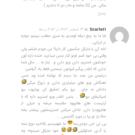
سالن ..من 32 سالمه و مادر دو تا دخترم )
پاسخ
Scarlett
۱۳ اسفند, ۱۴۰۳ در ۴:۵۲ ب٫ظ
بابا ما یه پنج دیقه اومدیم یه سری مطلب ببینیم دوباره
نر ایرانی….
اخه کی با مایکل جکسون کار داره؟ من خودم فنشم ولی
وقتی بی خود اسم اونو کنار بتس میذارید خنده داره اون
خودشون استریم دارن ویو دارن و.. نیاز به …. مثل شما
ندارن که انقدر پیگیر فیوتون نیستین فقط یاد گرفتین.
درضمن من چند جا دیدم که نوشته شده بود بتس
اهنگاش ویو های میلیاردی ندارن و دروغ میگی
داداش به جای…. برو یکم تحقیق کن یوتیوب برو
اسپاتیفای برو
….. بتس انقدر ویو استریم داره که با
آرتیست های هالیوود مقایسه میشه و خیلی از
هالیوودیا دارن تلاش میکنن استریمشون بیشتر بشه
حالا باز تو بیا در مورد گادبتس…….
بی تی اس دوجن.سه
ما نفهمیدیم بالاخره دوج.نسه
یا گ.ی خداوکیلی
خود مایکل نمیدونه چه