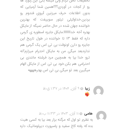
تحقیقات کامل کردم ولی میشه بگی این رکورد ها
رو از کجات در آوردی؟؟؟همین شما آرمیایی که
بدون اطلاعات حرف میزنین آبروی فندوم رو
بردین.خداوکیلی تیلور سوییفت که بهترین
خواننده جهان شده در حال حاضر نمیگه از مایکل
بهتره آخه خداااااااا.مایکل جایزه اسطوره ی گرمی
داره که فقط ۱۳ تا خواننده در طول تاریخ این
جایزه رو دارن اونوقت بی تی اس یک گرمی هم
نداره.بعد میگی من به مایکل احترام میزارم؟نه
ترو خدا بیا به همچین مرد فرشته مانندی بی
احترامی هم بکن.خود بی تی اس از مایکل الهام
میگیرن بعد تو میگی بی تی اس بهترههههه
زیبا
۹ آبان, ۱۴۰۴ در ۱:۳۷ ق٫ظ
هامی
۱۱ آبان, ۱۴۰۳ در ۱۱:۳۳ ب٫ظ
به نظرم تو اول که مرگته بزار بعد بیا به کسی هیت
بده که رفته کاخ سفید و پاسپورت دیپلوماتیک داره