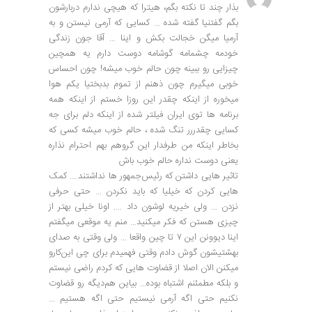
بذار چند تا نکته بگم، هیترا که هیچی ندارم دربارشون
بگم گفتنیا گفته شده ‌… کسایی که آرمی نیستن و به
آرمیا میگن خجالت بکش و اینا … آقا جون زندگی
خودمه چشمامه گوشامه دوست دارم یه همچین
چیزایی رو ببینه چون حالم خوب میشه! چون احساس
خوبی میگیرم چون ذهنم از تموم بدبختیا یکم هوا
میخوره از اینکه چقدر این روزا خستم از اینکه همه
برنامه ها توی ایران فیلتر شده از اینکه دلم برای جه
کسایی چقدررر تنگ شده ، حالم خوب میشه کسی که
بخاطر اینکه من طرفدار این گروهم بهم احترام نذاره
یعنی دوست نداره حالم خوب باش
تاثیر هایی داشتن که رئیس‌جمهور ها نداشتند…. کمک
هایی کردن که خیلیا که باید نکردن … حتی حرفی
نزدن … ولی خیریه لوشون داد …. اونا خیلی بهتر از
چیزی هستن که فکر میکنید… منم یه موقعی میگفتم
اینا دیوونن این ۷ تا چین واقعا … ولی وقتی به صدای
بهشتیشون گوش دادم وقتی فهمیدم برای چی این‌کارو
میکنن الان اصلا از قضاوت هایی که کردم راضی نیستم
و بلکه مطمئنم اشتباه بوده… بیاین هم‌دیگه رو قضاوت
نکنیم حتی اگه آرمی نیستیم حتی اگه هستیم …