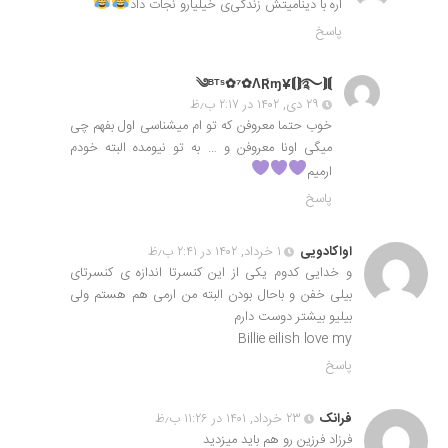
آره با دینامیتش زندگی‌ی خیلیارو نجات داد
پاسخ
⟭⟬༄ᴮᵀˢ✿⁷✿ΛŔɱ¥⟬⟭࿐
۲۹ دی, ۱۴۰۲ در ۲:۱۷ ب٫ظ
خوب حتما معروفن که تو ام میشناسی اول بفهم چی
میگی اونا معروفن و … به تو نیومده البته خودم
ارمیم
پاسخ
اواکادویی
۱ خرداد, ۱۴۰۲ در ۲:۴۱ ب٫ظ
و خدایی کدوم یکی از این کنسرتا اندازه ی کنسرتای
بیلی خفن و باحال بودن البته من ارمی هم هستم ولی
بیلیو بیشتر دوست دارم
Billie eilish love my
پاسخ
فرانک
۲۳ خرداد, ۱۴۰۱ در ۱۱:۲۶ ب٫ظ
فرزاد فرزین رو هم باید میزدید