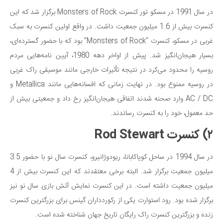
در سال 1991 در مسکو تور کنسرت Monsters of Rock برگزار شد که این
کنسرت بیش از 1.6 میلیون جمعیت داشت. در واقع اولین کنسرت به سبک
غربی در مسکو، کنسرت “Monsters of Rock” بود که با حضور گسترده‌ای،
بسیار هیجان‌انگیز شد. پیش از اواخر دهه 1980، آیین نامه‌هایی مردم
روسیه را محدود می‌کرد در نتیجه تأثیرات خارجی مانند موسیقی راک غربی
در روسیه ممنوع بود. در نهایت زمانی که افسانه‌هایی مانند Metallica و
AC / DC وارد صحنه شدند اتفاقی هیجان‌انگیز رخ داد و جمعیتی بیش از
حد معمول، خود را به کنسرت رساندند.
۲) کنسرت Rod Stewart
در سال 1994 در ساحل کوپاکابانا، ریودوژانیرو، کنسرت سال نو با حضور 3.5
میلیون جمعیت برگزار شد. البته برخی معتقدند که این کنسرت بیش از 4
میلیون جمعیت داشته است. در این کنسرت نمایش آتش بازی سال نو نیز
برگزار شده بود. رود استوارت یکی از رکوردداران گینس برای بزرگترین کنسرت
زنده و بزرگترین کنسرت راک رایگان تاریخ جهان شناخته شده است.