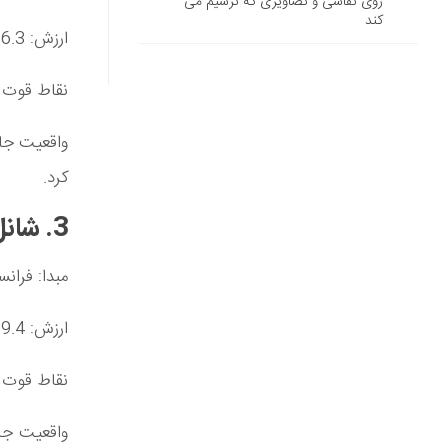
روی نقاشی و تصاویری که ترسیم می
کند
ارزش: 26.3 میلیارد دلار
نقاط قوت ک
کرد.
3. شانل – فرانسه (19386 میلیون دلار)
مبدا: فرانس
ارزش: 19.4 میلیارد دلار
نقاط قوت ک
واقعیت جا