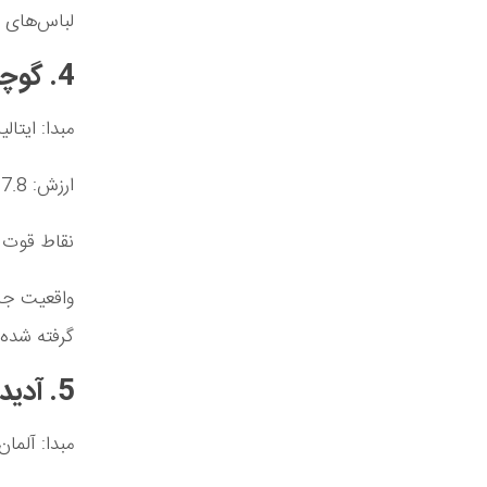
لباس‌های ش
4. گوچی – ایتالیا (17839 میلیون دلار)
مبدا: ایتالیا
ارزش: 17.8 میلیارد دلار
نقاط قوت ک
گرفته شده
5. آدیداس – آلمان (15660 میلیون دلار)
مبدا: آلمان