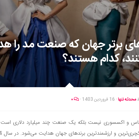
ای برتر جهان که صنعت مد را هد
نند، کدام هستند؟
ط
محدثه تنها
·
16 فروردین 1403
·
۰
اس و اکسسوری نیست بلکه یک صنعت چند میلیارد دلاری است
چری‌ترین و ارزشمندترین برندهای جهان هدایت می‌شود. در سال 2024، این