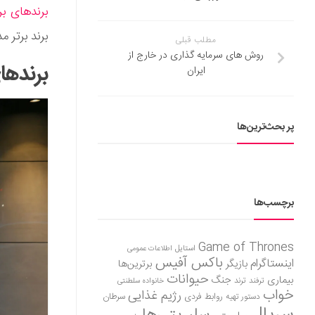
برندهای بر
برند برتر مد
مطلب قبلی
روش های سرمایه گذاری در خارج از
برندها
ایران
پر بحث‌ترین‌ها
برچسب‌ها
Game of Thrones
استایل
اطلاعات عمومی
باکس آفیس
اینستاگرام
بازیگر
برترین‌ها
حیوانات
بیماری
جنگ
ترفند
ترند
خانواده سلطنتی
خواب
رژیم غذایی
روابط فردی
سرطان
دستور تهیه