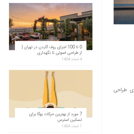
0 تا 100 اجرای روف گاردن در تهران |
از طراحی اصولی تا نگهداری
4 اسفند 1404
توسط یک دانشجوی طراحی
7 مورد از بهترین حرکات یوگا برای
تسکین استرس
1 اسفند 1404