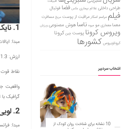
سریال
سلبریتی‌ها
سلبریتی
طبیعت
فضا
طراحی داخلی
فوتبال
علائم بیماری
عکس
فیلم
مراقبت از پوست
مسافرت
مراسم اسکار
مریخ
ناسا
هوش مصنوعی
معما
مو
1. نایک – ایالات متحده (31,307 میلیون دلار)
معماری
میوه
ورزش
ویروس کرونا
کرونا
پوست
چین
کشورها
مبدا: ایالا
کروناویروس
ارزش: 31.3 میلیارد دلار
انتخاب سردبیر
نقاط قوت ک
گرافیک با تنها 35 دلار در سال 71
2. لویی ویتون – فرانسه (26290 میلیون دلار)
10 نشانه برای شناخت روان کودک از
مبدا: فرانس