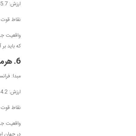
ارزش: 15.7 میلیارد دلار
نقاط قوت ک
واقعیت جا
که باید بر آ
6. هرمس – فرانسه (14165 میلیون دلار)
مبدا: فرانس
ارزش: 14.2 میلیارد دلار
نقاط قوت 
در جهان ا