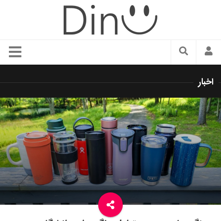
سبک زندگی
اخبار
دنیای مد
زیبایی و آرایش
شیک پوشی
دکوراسیون و چیدمان
غذا
رستوران گردی
آشپزی
سفر و گردشگری