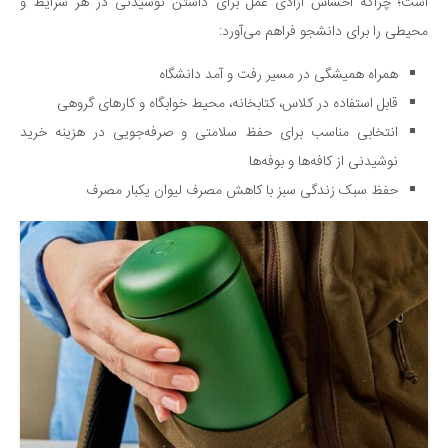
سینما و تئاتر
است؛ چراکه احساس آزادی عمل برای داشتن نوشیدنی در هر شرایط و
محیطی را برای دانشجو فراهم می‌آورد:
تلویزیون
موسیقی
همراه همیشگی در مسیر رفت و آمد دانشگاه
چهره‌ها
قابل استفاده در کلاس، کتابخانه، محیط خوابگاه و کارهای گروهی
عکاسی و هنرهای تجسمی
انتخابی مناسب برای حفظ سلامتی و صرفه‌جویی در هزینه خرید
نوشیدنی از کافه‌ها و بوفه‌ها
کتاب و کتاب‌خوانی
حفظ سبک زندگی سبز با کاهش مصرف لیوان یکبار مصرف
تاریخ
معماری
علمی
فناوری‌ها
نجوم و هوا فضا
زمین و محیط زیست
خودرو
سرگرمی