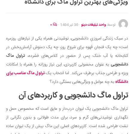
ویژگی‌های بهترین تراول ماگ برای دانشگاه
ایران گردی
جهان گردی
رابطه، عشق و ازدواج
توسط
واحد تبلیغات دینو
·
30 تیر 1404
·
۰
موفقیت و مهارت‌های فردی
در سبک زندگی امروزیِ دانشجویی، نوشیدنی‌ همراه یکی از نیازهای روزمره
سلامت
است؛ چه یک فنجان قهوه برای شروع روز، چه یک دمنوش آرامش‌بخش در
تغذیه سالم
کتابخانه یا آب خنک پس از حضور در کلاس‌های فشرده،
تراول ماگ
بهداشت
دانشجویی
به عنوان محصولی کاربردی، این نیاز روزانه را همراه با امکانات
بیماری و درمان
ویژه و طراحی جذاب برطرف می‌کند. اما انتخاب یک
تراول ماگ مناسب برای
دانشگاه
به چه عوامل و ویژگی‌هایی بستگی دارد؟
کودک و مادر
تراول ماگ دانشجویی و کاربردهای آن
ورزش و تندرستی
روانشناسی
تراول ماگ دانشجویی یک لیوان درب‌دار و عایق‌ است که مخصوص حمل و
مراکز پزشکی و دارویی
نگهداری نوشیدنی‌های گرم و سرد، برای مدت طولانی و بدون نگرانی از
فرهنگ و هنر
نشت طراحی شده است. کاربردهای اصلی این ماگ بیش از یک لیوان ساده