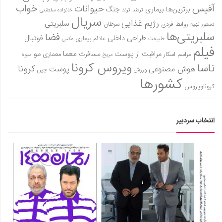
آفیس
خواب
حیوانات
برترین‌ها
بیماری
جنگ
ترفند
ترند
خانواده سلطنتی
سریال
رژیم غذایی
سلبریتی
روابط فردی
سرطان
دستور تهیه
سلبریتی‌ها
فضا
طراحی داخلی
فوتبال
علائم بیماری
طبیعت
عکس
فیلم
معما
مو
مراقبت از پوست
مسافرت
معماری
مراسم اسکار
میوه
مریخ
ویروس کرونا
ناسا
کرونا
هوش مصنوعی
پوست
ورزش
چین
کشورها
کروناویروس
انتخاب سردبیر