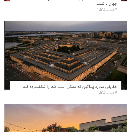
جهان داشتند!
7 اسفند 1404
حقایقی درباره پنتاگون که ممکن است شما را شگفت‌زده کند
5 اسفند 1404