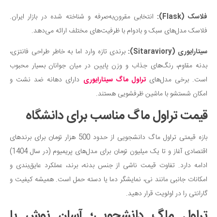
فلاسک (
Flask
):
انتخابی مقرون‌به‌صرفه و شناخته شده در بازار ایران.
فلاسک مدل‌های سبک و بادوام با ظرفیت‌های مختلف ارائه می‌دهد.
سیتارایوری (
Sitaraviory
):
برندی تازه وارد اما به خاطر طراحی فانتزی،
بدنه مقاوم، رنگ‌های جذاب و وزن پایین در میان جوانان بسیار محبوب
است. برخی مدل‌های
تراول ماگ سیتارایوری
دارای دهانه ضد نشت و
امکان شستشو با ماشین ظرفشویی هستند.
قیمت تراول ماگ مناسب برای دانشگاه
بازه قیمتی تراول ماگ دانشجویی از حدود 500 هزار تومان برای برندهای
اقتصادی آغاز و تا یک میلیون تومان برای مدل‌های پریمیوم (در سال 1404)
ادامه دارد. تفاوت قیمت ناشی از جنس بدنه، برند، عملکرد عایق‌بندی و
امکانات جانبی مانند نی، نمایشگر دما یا دسته حمل است. همیشه کیفیت و
گارانتی را در اولویت قرار دهید.
تراول ماگ دانشجویی؛ آسان نوش یا