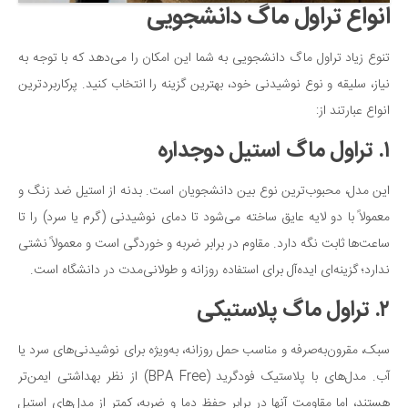
انواع تراول ماگ دانشجویی
دانستنی‌ها
بازی
تنوع زیاد تراول ماگ دانشجویی به شما این امکان را می‌دهد که با توجه به
نیاز، سلیقه و نوع نوشیدنی خود، بهترین گزینه را انتخاب کنید. پرکاربردترین
طنز
انواع عبارتند از:
فال
۱. تراول ماگ استیل دوجداره
مسابقه
اخبار
این مدل، محبوب‌ترین نوع بین دانشجویان است. بدنه از استیل ضد زنگ و
معمولاً با دو لایه عایق ساخته می‌شود تا دمای نوشیدنی (گرم یا سرد) را تا
ساعت‌ها ثابت نگه دارد. مقاوم در برابر ضربه و خوردگی است و معمولاً نشتی
ندارد؛ گزینه‌ای ایده‌آل برای استفاده روزانه و طولانی‌مدت در دانشگاه است.
۲. تراول ماگ پلاستیکی
سبک، مقرون‌به‌صرفه و مناسب حمل روزانه، به‌ویژه برای نوشیدنی‌های سرد یا
آب. مدل‌های با پلاستیک فودگرید (BPA Free) از نظر بهداشتی ایمن‌تر
هستند، اما مقاومت آنها در برابر حفظ دما و ضربه، کمتر از مدل‌های استیل