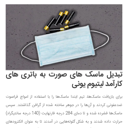
سینما و تئاتر
تلویزیون
موسیقی
چهره‌ها
عکاسی و هنرهای تجسمی
کتاب و کتاب‌خوانی
تاریخ
معماری
تبدیل ماسک های صورت به باتری های
علمی
کارآمد لیتیوم یونی
فناوری‌ها
نجوم و هوا فضا
برای بازیافت ماسک‌ها، تیم ابتدا ماسک‌ها را با استفاده از امواج فراصوت
ضدعفونی کردند و آن‌ها را در جوهر ساخته شده از گرافن گذاشتند. سپس
زمین و محیط زیست
ماسک‌ها فشرده‌ شده و تا دمای 284 درجه فارنهایت (140 درجه سانتیگراد)
خودرو
حرارت داده شدند و به شکل گلوله‌هایی در آمدند تا به عنوان الکترودهای
سرگرمی