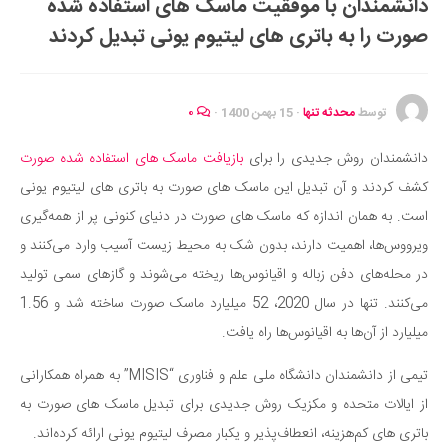
دانشمندان با موفقیت ماسک های استفاده شده
ایران گردی
صورت را به باتری های لیتیوم یونی تبدیل کردند
جهان گردی
رابطه، عشق و ازدواج
موفقیت و مهارت‌های فردی
توسط
محدثه تنها
·
15 بهمن 1400
·
۰
سلامت
دانشمندان روش جدیدی را برای
بازیافت ماسک‌ های استفاده شده صورت
تغذیه سالم
کشف کردند و آن تبدیل این ماسک های صورت به باتری های لیتیوم یونی
بهداشت
است. به همان اندازه که ماسک‌ های صورت در دنیای کنونی پر از همه‌گیری
بیماری و درمان
ویرووس‌ها، اهمیت دارند، بدون شک به محیط زیست آسیب وارد می‌کنند و
در محله‌های دفن زباله و اقیانوس‌ها ریخته می‌شوند و گازهای سمی تولید
کودک و مادر
می‌کنند. تنها در سال 2020، 52 میلیارد ماسک صورت ساخته شد و 1.56
ورزش و تندرستی
میلیارد از آن‌ها به اقیانوس‌ها راه یافت.
روانشناسی
تیمی از دانشمندان دانشگاه ملی علم و فناوری “MISIS” به همراه همکارانی
مراکز پزشکی و دارویی
از ایالات متحده و مکزیک روش جدیدی برای تبدیل ماسک های صورت به
فرهنگ و هنر
باتری های کم‌هزینه، انعطاف‌پذیر و یکبار مصرف لیتیوم یونی ارائه کرده‌اند.