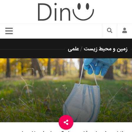
سبک زندگی
زمین و محیط زیست
/
علمی
دنیای مد
زیبایی و آرایش
شیک پوشی
دکوراسیون و چیدمان
غذا
رستوران گردی
آشپزی
سفر و گردشگری