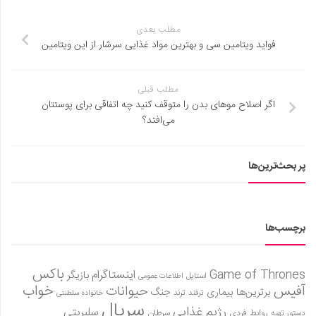
مطلب بعدی
فواید ویتامین سی و بهترین مواد غذایی سرشار از این ویتامین
مطلب قبلی
اگر اصلاح موهای بدن را متوقف کنید چه اتفاقی برای پوستتان
می‌افتد؟
پر بحث‌ترین‌ها
برچسب‌ها
باکس
Game of Thrones
اینستاگرام
بازیگر
استایل
اطلاعات عمومی
آفیس
خواب
حیوانات
برترین‌ها
بیماری
جنگ
ترفند
ترند
خانواده سلطنتی
سریال
رژیم غذایی
سلبریتی
روابط فردی
سرطان
دستور تهیه