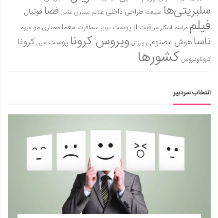
سلبریتی‌ها
فضا
طراحی داخلی
فوتبال
علائم بیماری
طبیعت
عکس
فیلم
معما
مو
مراقبت از پوست
مسافرت
معماری
مراسم اسکار
میوه
مریخ
ویروس کرونا
ناسا
کرونا
هوش مصنوعی
پوست
ورزش
چین
کشورها
کروناویروس
انتخاب سردبیر