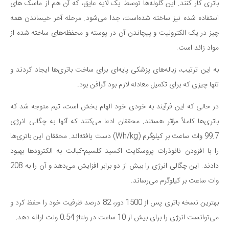
باتری کار کنند. این گلوله‌ها توسط یک لایه عایق، که آن هم از ماسک های
دانستنی‌ها
استفاده شده نیز ساخته شده‌است، جدا می‌شود. مرحله آخر خیساندن همه
بازی
چیز در یک الکترولیت و پیچاندن آن در پوسته و محفظه‌های ساخته شده از
طنز
مواد زائد است.
فال
به این ترتیب، زباله‌های پزشکی پایه‌ای برای ساخت باتری‌ها ایجاد کردند و
مسابقه
تنها چیزی که برای تکمیل معادله لازم بود گرافن بود.
اخبار
در حالی که این فرآیند به خودی خود الهام بخش است، تیم متوجه شد که
باتری‌ها کاملاً مؤثر هستند. محققان ادعا می‌کنند که آنها به چگالی انرژی
99.7 وات ساعت بر کیلوگرم (Wh/kg) دست یافته‌اند. محققان این باتری‌ها
را با افزودن نانوذرات پروسکایت اکسید کلسیم-کبالت به الکترودها بهبود
دادند. این چگالی انرژی را بیش از دو برابر افزایش می‌دهد و آن را به 208
وات ساعت بر کیلوگرم می‌رساند.
بهترین نسخه باتری پس از 1500 دور، 82 درصد ظرفیت خود را حفظ کرد و
می‌توانست انرژی را برای بیش از 10 ساعت در ولتاژ 0.54 ولت ارائه دهد.