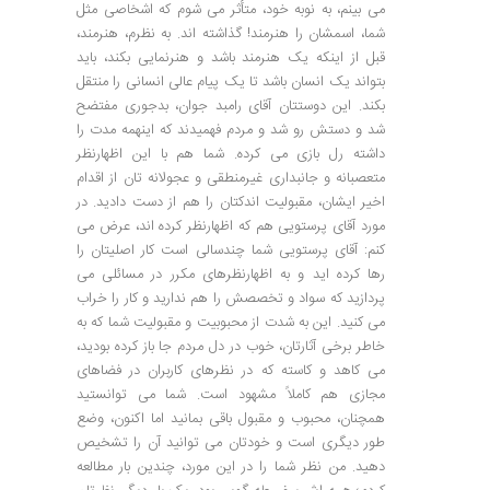
می بینم، به نوبه خود، متأثر می شوم که اشخاصی مثل
شما، اسمشان را هنرمند! گذاشته اند. به نظرم، هنرمند،
قبل از اینکه یک هنرمند باشد و هنرنمایی بکند، باید
بتواند یک انسان باشد تا یک پیام عالی انسانی را منتقل
بکند. این دوستتان آقای رامبد جوان، بدجوری مفتضح
شد و دستش رو شد و مردم فهمیدند که اینهمه مدت را
داشته رل بازی می کرده. شما هم با این اظهارنظر
متعصبانه و جانبداری غیرمنطقی و عجولانه تان از اقدام
اخیر ایشان، مقبولیت اندکتان را هم از دست دادید. در
مورد آقای پرستویی هم که اظهارنظر کرده اند، عرض می
کنم: آقای پرستویی شما چندسالی است کار اصلیتان را
رها کرده اید و به اظهارنظرهای مکرر در مسائلی می
پردازید که سواد و تخصصش را هم ندارید و کار را خراب
می کنید. این به شدت از محبوبیت و مقبولیت شما که به
خاطر برخی آثارتان، خوب در دل مردم جا باز کرده بودید،
می کاهد و کاسته که در نظرهای کاربران در فضاهای
مجازی هم کاملاً مشهود است. شما می توانستید
همچنان، محبوب و مقبول باقی بمانید اما اکنون، وضع
طور دیگری است و خودتان می توانید آن را تشخیص
دهید. من نظر شما را در این مورد، چندین بار مطالعه