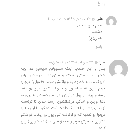
پاسخ
علی
۲۴ خرداد, ۱۳۹۸ در ۱:۰۱ ب٫ظ
سلام حاج حمید.
عاشقتم.
یاعلی(ع)
پاسخ
سارا
۲۳ خرداد, ۱۳۹۸ در ۱۰:۰۸ ق٫ظ
پس با این حساب اینکه مسوولان سیاسی هم بچه
هاشون دو تابعیتی هستند و ساکن کشور دوست و برادر
آمریکا، مساله خصوصیه و واکنش مردم “فضولی”. بیچاره
مردم ایران که سیاسیون و هنرمندانشون ایران رو فقط
واسه چاپیدن و پول در آوردن لایق می دونند و نه برای به
دنیا آوردن و زندگی فرزندانشون. رامبد جوان تا تونست
از محبوبیتش و آنتنی که داشت استفاده کرد تا این ستاره
مربعها رو تغذیه کنه و اونوقت کلی پول رو ریخت تو شکم
کشوری که فرش قرمز واسه دزدهای ما (مثلا خاوری) پهن
کرده.