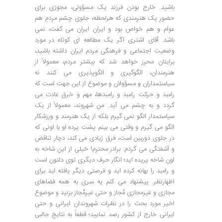
باشید. خارج بودن فرزند یک مسؤولی، مجوزی برای
حضور یک هنرمندی که هرلحظه، جلوی چشم مردمِ هم
عوام و هم خواص بود و ایران ایران می گفت، نمی
باشد. آقای اشتری اگر یک مطالعه ای کوتاه در مورد
وضعیت اجتماعی و فرهنگی مردم ایران داشته باشید،
برایتان محرز خواهد شد که بیشتر مردم، معمولاً از
هنرمندان، الگوگیری و الگوپذیری می کنند نه
سیاستمداران و مسؤولان و موضوع از این جهت است که
رامبد و حرکت رامبد و رامبدها، مهم و خرق عادت می
گردد و به چشم می آید. منِ شهروند، معمولاً از یک
سیاستمدار الگو نمی گیرم بلکه از یک هنرمند و ورزشکار
الگو می گیرم و وقتی می بینم پشت پرده او با اونی که
در جلوی دوربین است، فرق زیادی می کند، دچار تناقض
و آشفتگی می گردم. برادر محترم! خیلی از این شاخه به
اون شاخه پریده اید؛ انگار حرف دیگری توی دلتون است
و رامبد را بهانه کرده اید و فرصتی دیگر یافته اید برای
اظهارنظر. پیشنهاد می کنم یه سری به همه فضاهای
مجازی و غیرمجازی مُجاز و حتی غیرمُجاز بزنید و موضوع
اخیر مورد بحث را در نظرات شهروندان ایرانی و حتی
ایرانی خارج از کشور رصد نمایید؛ قطعاً به نتایج جالبی