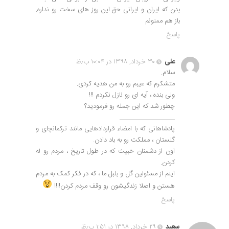
بدن که ایران و ایرانی حق این روز های سخت رو نداره.
باز هم ممنونم
پاسخ
علی
۳۰ خرداد, ۱۳۹۸ در ۱۰:۰۴ ب٫ظ
سلام.
متشکرم که عیبم رو به من هدیه کردی.
ولی بنده ، آیه ای رو نازل نکردم !!!
چطور شد که این جمله رو فرمودید؟
__________________
پادشاهانی که با امضاء قراردادهایی مانند ترکمانچای و
گلستان ، مملکت رو به باد دادن.
اون از دشمنان خبیث که در طول تاریخ ، مردم رو له
کردن.
اینم از مسئولین گل و بلبل ما ، که در فکر کمک به مردم
هستن و اصلا زندگیشون رو وقف مردم کردن!!!!
پاسخ
سعید
۲۹ خرداد, ۱۳۹۸ در ۱:۵۱ ب٫ظ