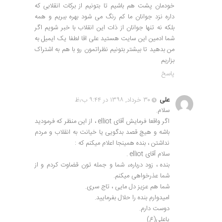
خودمان پشت هم باشیم تا بتونیم از برکات انقلابی که
داره نزد جوانان ما کم رنگ می شود بهره ببریم و همه
بلکه نه تنها جوانان از ذات این انقلاب با خبر شویم اگر
شما ادمین این سایت هستید علی اقا لطفا یک ایمیل به
من بدهید تا بیشتر بتونیم نظراتمون رو با هم به اشتراک
بزاریم
پاسخ
علی
۳۰ خرداد, ۱۳۹۸ در ۹:۴۴ ب٫ظ
سلام.
اگر واقعا فرمایش آقای elliot ، از این منظر که فرمودید
باشه و هیچ قصد بدگویی یا خیانت به انقلاب و مردم
نداشتن ، بنده همینجا اعلام میکنم که :
سلام آقای elliot .
بنده ، زود دربارهء شما و جمله تون قضاوت کردم و از
شما عذرخواهی میکنم.
شما هم عزیز دل مایی ، تاج سری.
امیدوارم بنده را حلال بفرمایید.
دوست دارم.
یاعلی(ع)