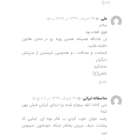
پاسخ
علی
۲۴ خرداد, ۱۳۹۸ در ۱۲:۴۸ ب٫ظ
سلام.
فوق العاده بود.
ان شاءالله همیشه همین رویه رو در متتن هاتون
داشته باشید.
شجاعت و صداقت ، و همچنین نترسیدن از سرزنش
دیگران.
متشکرم.
یاعلی(ع)
پاسخ
متاسفانه ایرانی
۲۶ خرداد, ۱۳۹۸ در ۰:۱۱ ق٫ظ
ینی کانادا انقد بیچاره شده برا دزدای ایرانی فرش پهن
کنه؟
رامبد جوان خوب کردی ب فکر بچه ای. اینایی که
پشتت حرف میزنن بخاطر اینکه خودشون نمیتونن
برن