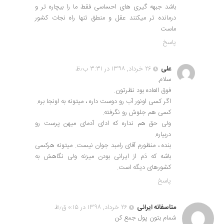
باشد جبهه گیری های احساسی فقط ما را بیچاره تر و
درمانده تر میکنند عقل و منطق تنها راه نجات کشور
ماست
پاسخ
علی
۲۶ خرداد, ۱۳۹۸ در ۳:۳۱ ب٫ظ
سلام.
فوق العاده بود نظرتون.
اگر کسی اونور آب رو دوست داره ، میتونه به اونجا بره.
کسی هم جلوش رو نگرفته.
ولی حق هم نداره که ادای آدمای میهن پرست رو
دربیاره.
بنده ، منظورم آقای رامبد جوان نیست. میتونه هرکسی
باشه که دَم از ایرانی بودن میزنه ولی نگاهش به
کشورهای دیگه است.
پاسخ
متاسفانه ایرانی
۲۶ خرداد, ۱۳۹۸ در ۰:۱۵ ق٫ظ
شمام بتون پول جمع کن