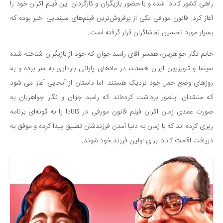
سینما و تئاتر
راهی کشور کانادا شده و با حضور بازیگران و کارگردان این فیلم اکران خود را
تلویزیون
آغاز کرد. قانون مورفی یکی از پرفروش‌ترین فیلم‌های سینمایی اخیر بوده که
بسیار مورد تحسین تماشاگران قرار گرفته است.
موسیقی
چهره‌ها
خانم نگار جواهریان، همسر آقای رامبد جوان که خود از بازیگران شناخته شده
عکاسی و هنرهای تجسمی
سینما و تلویزیون ایران هستند، در ماه‌های پایانی بارداری به سر برده و به
کتاب و کتاب‌خوانی
روزهای وضع حمل خود نزدیک هستند. اما داستان از آنجایی آغاز می شود
که منتقدان اینطور برداشت کرده‌اند که رامبد جوان و نگار جواهریان به
تاریخ
صورت عمدی زمان اکران فیلم قانون مورفی در کانادا را به گونه‌ای برنامه
معماری
ریزی کرده اند که با زمان به دنیا آمدن فرزندشان تطبیق پیدا کرده و موفق به
علمی
دریافت اقامت کانادا برای اولین فرزند خود شوند.
فناوری‌ها
نجوم و هوا فضا
زمین و محیط زیست
خودرو
سرگرمی