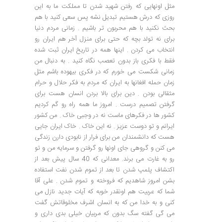
مثل اونهایی که رفتن شهید شدن تا مملکت ما به این
روزی که درش هستیم تبدیل نشه پس سعی کنید با هم
بحث نکنید با هم محربون تر باشیم . زمانی مردم دنیا
برای نه تولد بچه که حتی برای منزل آخر هم ایران رو
انتخاب می کردن . اینها همه در تاریخ ایران ثبت شده
فقط با فکری باز بدون تعصب نگاه کنید . به دنبال من
زمانی شکست می خورم که در فکری بیهوده باشم مثل
زمان حمله افغانها به ایران که مردم به فکر حلال و حرام
مثقالی بودن . دین برای بالا بردن انسان هست برای
گرفتن تصمیم درست . امروز ما همه راه رو گم کردیم
کشور ها در فکرهای ماست نه در وجبی خاک . من کشور
ایرانم و تو دوست عزیز . نه این خاک . خاک ایران جایی
هست که دانشمندان من برای فرار از نابودی دارن زندگی
می کنن و گروهی جای اونها رو گرفتن و سرمایه من و تو
رو به غارت می برند. معدانی که 40 سال پیش بعد از
اکتشاف پلمپ شدن تا بعد از تموم شدن نفت استفاده
بشن امروز شاهدیم که فروخته و تموم شدن . علی آقا
شما که عربیت هم اونقدر خوبه که آیات جدید نازل می
کنی و به خدا من که به انسان اشرف مخلوقاتش گفت
می گی گفته سگ بدون که مربیان خیلی بدی داری و