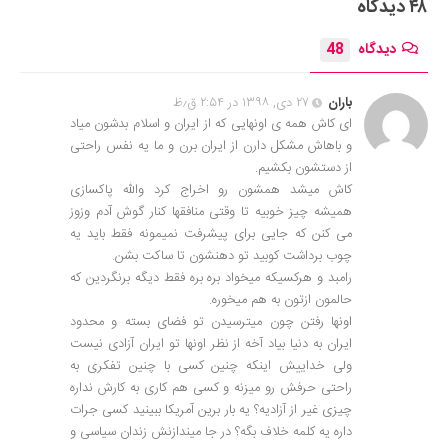
۴۸ دیدگاه
دیدگاه
48
باران
۲۷ دی, ۱۳۹۸ در ۲:۵۴ ق٫ظ
ای کاش همه ی اونهایی که از ایران و اسلام بدشون میاد
و باهاش مشکل دارن از ایران برن و ما یه نفس راحتی
از دستشون بکشیم‌.
کاش میشد همشون رو اخراج کرد والله پاکسازی
همیشه چیز خوبیه تا وقتی منافقها کنار گوش آدم وزوز
می کنن که جایی برای پیشرفت نمیمونه فقط باید یه
چوب برداشت کوبید تو دهنشون تا ساکت بشن.
رامبد و هرکسیکه میخواد بره بره فقط دیگه برنگردین که
حالمون ازتون به هم میخوره.
اونها رفتن چون میترسیدن تو فضای بسته و محدود
ایران به دنیا بیاد آخه از نظر اونها تو ایران آزادی نیست
ولی خداییش اینکه چنین کسی با چنین تفکری به
راحتی حرفش رو میزنه و کسی هم کاری به کارش نداره
چیزی غیر از آزادیه؟ یه بار برین آمریکا ببینید کسی جرات
داره یه کلمه خلاف بگه؟ در جا میندازنش زندان سیاسی و