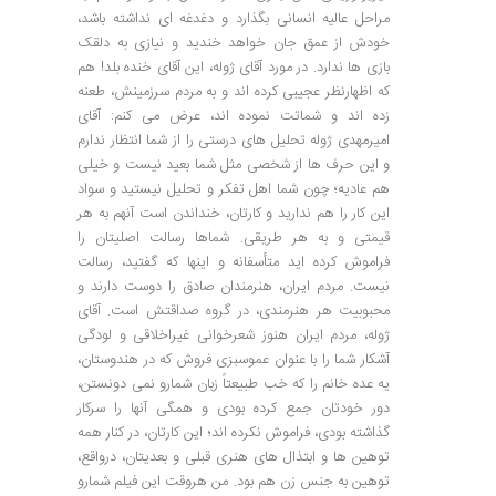
مراحل عالیه انسانی بگذارد و دغدغه ای نداشته باشد،
خودش از عمق جان خواهد خندید و نیازی به دلقک
بازی ها ندارد. در مورد آقای ژوله، این آقای خنده بلد! هم
که اظهارنظر عجیبی کرده اند و به مردم سرزمینش، طعنه
زده اند و شماتت نموده اند، عرض می کنم: آقای
امیرمهدی ژوله تحلیل های درستی را از شما انتظار ندارم
و این حرف ها از شخصی مثل شما بعید نیست و خیلی
هم عادیه؛ چون شما اهل تفکر و تحلیل نیستید و سواد
این کار را هم ندارید و کارتان، خنداندن است آنهم به هر
قیمتی و به هر طریقی. شماها رسالت اصلیتان را
فراموش کرده اید متأسفانه و اینها که گفتید، رسالت
نیست. مردم ایران، هنرمندان صادق را دوست دارند و
محبوبیت هر هنرمندی، در گروه صداقتش است. آقای
ژوله، مردم ایران هنوز شعرخوانی غیراخلاقی و لودگی
آشکار شما را با عنوان عموسبزی فروش که در هندوستان،
یه عده خانم را که خب طبیعتاً زبان شمارو نمی دونستن،
دور خودتان جمع کرده بودی و همگی آنها را سرکار
گذاشته بودی، فراموش نکرده اند؛ این کارتان، در کنار همه
توهین ها و ابتذال های هنری قبلی و بعدیتان، درواقع،
توهین به جنس زن هم بود. من هروقت این فیلم شمارو