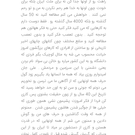
راهت رو از اونها جدا کن نه برای ملت ایران بلکه برای
خودت چون اونها به خدا هم رحم نکردن به من و تو رحم
نمی کنند . خواهش می کنم مطالعه کنید نه 50 سال
گذشته رو بلکه 4000 سال گذشته رو . فقط دوست دارم
به کارهایی که می کنید فکر کنید حتی به فکر ههاتون هم
توحجه کنید . بدون تعصب فکر کنید و بدون تعصب
مطالعه کنید و منابع مختلف چون کتابهای چاپهای اخیر
تاریخی نو رو ساختن از افرادی که کارهای بزرگشون امروز
خیانت محسوب می شه یه مثال کوچیک بگم فردی که
دانشگاه رو به این کشور میاره رو خائن بی سواد نام بردن
یعنی دشمنی با این سرزمین و مردمش . علی جان
امیدوارم روزی بیاد که همه ما انسانها یاد بگیریم زود گول
حرف همه اونهایی که از آگاهی ما می ترسن رو نخوریم
می دونم که جونی و سن تو به اون حد خواهد رسید که
تاریخ این 40 سال رو از زبون حقیقت بشنوی پس کاری
کن فردا از فکر امروزت پشیمون نشی همون طوری که
خیلی ها از جوگیر شدن هاشون پشیمون شدن . ممنونم
از همه که وقت گذاشتین و حرف های من رو گوش
دادین و ممنون می شم از همه اونهایی که در قدرت
هستن و کاری از دستشون بر میاد تا ایران رو از این
ویرانی که گریبان گیرش شده قبل از نابودی کامل نجات