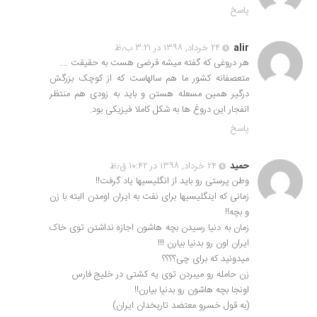
پاسخ
alir
۲۴ خرداد, ۱۳۹۸ در ۳:۲۱ ب٫ظ
هر دروغی که گفته میشه قرضی هست به حقیقت ….
متعصفانه کشور ما هم سالهاست که از کوچک بزرگش
درگیر همین مسعله هستن و باید به زودی هم منتظر
انفجار این دروغ ها به شکل کاملا فیزیکی بود.
پاسخ
حميد
۲۴ خرداد, ۱۳۹۸ در ۱۰:۴۲ ق٫ظ
وطن پرستى رو باید از انگلیسیها یاد گرفت!!
زمانى که اینگلیسیها براى نفت به ایران اومدن البته با زن
و بچه!!
زمان به دنیا رسیدن بچه هاشون اجازه نداشتن توى خاک
ایران اون رو بدنیا بیارن !!!
میدونید که براى چى؟؟؟؟
زن حامله رو میبردن توى یه کشتى در خلیج فارس
اونجا بچه هاشون رو بدنیا بیارن!!
(به قول خسرو معتضد تاریخدان ایران)