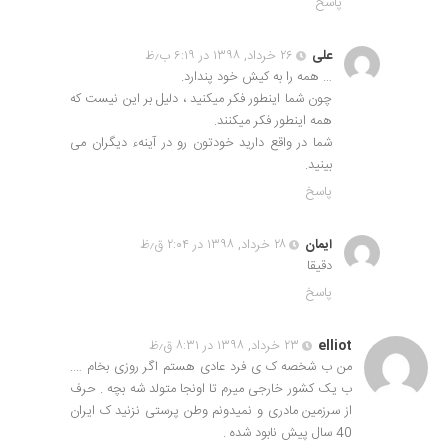
پاسخ
علی
۲۶ خرداد, ۱۳۹۸ در ۶:۱۹ ب٫ظ
… همه را به کیش خود پندارد.
چون شما اینطور فکر میکنید ، دلیل بر این نیست که
همه اینطور فکر میکنند.
شما در واقع دارید خودتون رو در آینهء دیگران می
بینید.
پاسخ
ایمان
۲۸ خرداد, ۱۳۹۸ در ۲:۰۴ ق٫ظ
دقیقا
پاسخ
elliot
۲۳ خرداد, ۱۳۹۸ در ۸:۳۱ ق٫ظ
من ب شخصه ک ی فرد عادی هستم اگر روزی بخام ….
ب یک کشور خارجی میرم تا اونجا متولد شه بچه . حرف
از سرزمین مادری و نمیدونم وطن پرستی نزنید ک ایران
40 سال پیش نابود شده .