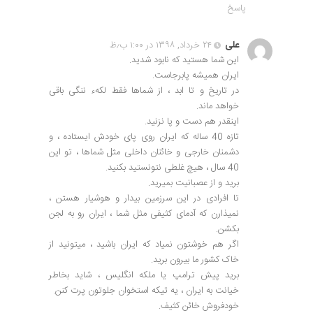
پاسخ
علی
۲۴ خرداد, ۱۳۹۸ در ۱:۰۰ ب٫ظ
این شما هستید که نابود شدید.
ایران همیشه پابرجاست.
در تاریخ و تا ابد ، از شماها فقط لکهء ننگی باقی
خواهد ماند.
اینقدر هم دست و پا نزنید.
تازه 40 ساله که ایران روی پای خودش ایستاده ، و
دشمنان خارجی و خائنان داخلی مثل شماها ، تو این
40 سال ، هیچ غلطی نتونستید بکنید.
برید و از عصبانیت بمیرید.
تا افرادی در این سرزمین بیدار و هوشیار هستن ،
نمیذارن که آدمای کثیفی مثل شما ، ایران رو به لجن
بکشن.
اگر هم خوشتون نمیاد که ایران باشید ، میتونید از
خاک کشور ما بیرون برید.
برید پیش ترامپ یا ملکه انگلیس ، شاید بخاطر
خیانت به ایران ، یه تیکه استخوان جلوتون پرت کنن.
خودفروش خائن کثیف.