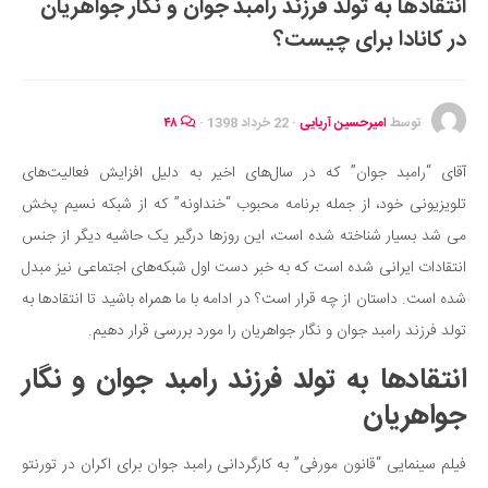
انتقادها به تولد فرزند رامبد جوان و نگار جواهریان
ایران گردی
در کانادا برای چیست؟
جهان گردی
رابطه، عشق و ازدواج
موفقیت و مهارت‌های فردی
توسط
امیرحسین آریایی
·
22 خرداد 1398
·
۴۸
سلامت
آقای “رامبد جوان” که در سال‌های اخیر به دلیل افزایش فعالیت‌های
تغذیه سالم
تلویزیونی خود، از جمله برنامه محبوب “خنداونه” که از شبکه نسیم پخش
بهداشت
می شد بسیار شناخته شده است، این روزها درگیر یک حاشیه دیگر از جنس
بیماری و درمان
انتقادات ایرانی شده است که به خبر دست اول شبکه‌های اجتماعی نیز مبدل
شده است. داستان از چه قرار است؟ در ادامه با ما همراه باشید تا انتقادها به
کودک و مادر
تولد فرزند رامبد جوان و نگار جواهریان را مورد بررسی قرار دهیم.
ورزش و تندرستی
انتقادها به تولد فرزند رامبد جوان و نگار
روانشناسی
جواهریان
مراکز پزشکی و دارویی
فرهنگ و هنر
فیلم سینمایی “قانون مورفی” به کارگردانی رامبد جوان برای اکران در تورنتو