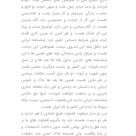
فرزندم رو بدنیا میارم چون ملت و میهن خودم رو لایق و
مناسب زندگی نمیدونم و کار بسیار زشت و ناشایستی
هست این کار از خیانت و جاسوسی یک گام پایینتر
هست از نگاه سیاسی و ملی دارم توضیح میدم و پیام
این کار اشکار هست و هر کسی به چنین کاری اقدام
کردم بدلیل شرایط حساس کشور باید شناسنامه ایرانی
فرد باطل بشه این تندروی نیست هموطنان این خیانت
هست و سزاوار چنین مجازاتی بچه های همین ها با این
شناسنامه های خارجی بدلیل رفاه بالا بعد ها و در نسل
اینده امورات این کشور رو بدست میگیرند مطمن باشید
چون شهرت و ثروت دو بال برای کسب مقامات سیاسی
در هر ملتی هست همین ها بعد ها خاک و ناموس
ایرانی را به دشمنان ما براحتی و طی یک معامله تجاری
شیرین و پر منفعت خواهند فروخت اینها حق داشتن
شناسنامه ایرانی ندارند این قضاوت احساسی نیست بلکه
مربوط به اینده این کشور و نام ایران هست.
این دو مدل متفاوت قضاوت هیچ تضادی با هم ندارند و
هر دو درست هستند باید یاد بگیریم قضاوت های ما بر
پایه عقل و دلایل روشن باشند بدون دخالت احساسات و
بر پایه واقعیت ولی همیشه ملاک اصلی باید حقیقت