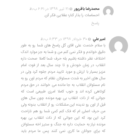
محمدرضا باقرپور
۲۱ تیر, ۱۳۹۸ در ۶:۴۱ ب٫ظ
احساسات را بذار کنار؛ عقلایی فکر کن.
پاسخ
امير علي
۳۰ خرداد, ۱۳۹۸ در ۸:۳۳ ب٫ظ
با سلام خدمت علی اقای گل پاسخ های شما رو به طور
دقیق خواندم و فکر نمی کنم من و شما به جز موارد اندک
اختلاف نظر داشته باشیم بله حرف شما کاملا صحت داره
انقلاب در زمان خودش و تا چند سال بعد از فوت امام
عزیز بسیار با ارزش و مورد تایید مردم جلوه کرد ولی در
سال های اخیر به شدت مسئولان نظام که مردم اون رو به
نام مسئولان انقلاب به جا مانده می خوانند در حق مردم
کوتاهی کرده اند و خوب کاملا امری طبیعی است که
جوانی که از ذات انقلاب بی بهره مونده چون سال های
قبل از اون رو ندیده این مشکلات رو از انقلاب بدونه ولی
من حرف اصلی ام که فک کنم کمی شما رو هم ناراحت
کرد این بود که این جوانی که از ذات انقلاب بی بهره
مونده نیاز به حمایت داره نه جنگ و ستیز اخه مسئولان
که برای جوانان ما کاری نمی کنند پس ما مردم باید