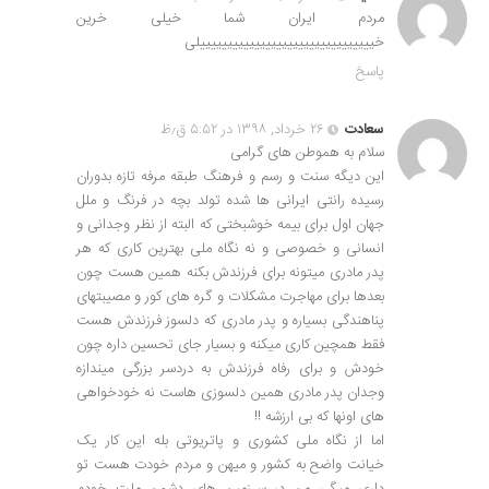
مردم ایران شما خیلی خرین
خییییییییییییییییییییییییییییییییلی
پاسخ
سعادت
۲۶ خرداد, ۱۳۹۸ در ۵:۵۲ ق٫ظ
سلام به هموطن های گرامی
این دیگه سنت و رسم و فرهنگ طبقه مرفه تازه بدوران
رسیده رانتی ایرانی ها شده تولد بچه در فرنگ و ملل
جهان اول برای بیمه خوشبختی که البته از نظر وجدانی و
انسانی و خصوصی و نه نگاه ملی بهترین کاری که هر
پدر مادری میتونه برای فرزندش بکنه همین هست چون
بعدها برای مهاجرت مشکلات و گره های کور و مصیبتهای
پناهندگی بسیاره و پدر مادری که دلسوز فرزندش هست
فقط همچین کاری میکنه و بسیار جای تحسین داره چون
خودش و برای رفاه فرزندش به دردسر بزرگی میندازه
وجدان پدر مادری همین دلسوزی هاست نه خودخواهی
های اونها که بی ارزشه !!
اما از نگاه ملی کشوری و پاتریوتی بله این کار یک
خیانت واضح به کشور و میهن و مردم خودت هست تو
داری میگی من در سرزمین های دشمن ملت خودم