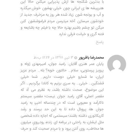
با بدترین شکنجه ها ازش پذیرایی میکنن حالا این
هنرپیشه ها ی ایرانی چون خیلی بهشون خوش میگذره
و آب و یونجه شون زیاد شده هر روز یه مزخرف جدید از
خودشون میسازن آخه میترسن مردم فراموششون کنن
میگن تو چشم باشیم بهتره حالا چه با فیلم چه باشایعه و
فتنه گری و خیانت فرقی نداره.
پاسخ
محمدرضا باقرپور
۳ تیر, ۱۳۹۸ در ۱۲:۲۴ ب٫ظ
پایان عمر هنری آقایان: رامبد جوان، امیرمهدی ژوله و
پرویز پرستویی، سلام… حالتون خوبه؟ بله… مردم عزیز
ایران، ما شمارو خیلی دوست داریم… شما خیلی
قشنگین… خیلی… یه سری بزنیم به کانادا برگردیم… اگر
این موضوع، صحت داشته باشد، به نظرم می آد که
مقصر اصلی، آقای رامبد جوان نیست؛ مقصر، سیستم
ناکارآمد و معیوبی است که در چندساله اخیر، به رامبد
جوان ها، پروبال داده تا به این حد برسند و رشد
کاریکاتوری داشته باشند؛ سیستمی که اجازه داده شخصی
مثل ایشان، به راحتی در برنامه ای زنده، رودررویِ میلیون
ها مخاطب، روی آنتن برود و با مردم صحبت کند و حرف