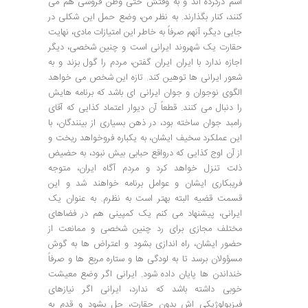
اسم درکرده اند و به وقتش حتی وطن فروشی هم می
کنند، کنار بگذارند. به نظر من، وضع حمل این شکلی در
جایی دیگر، آنهم صرفاً به خاطر این امتیازات مادی، نهایت
حقارت یک شهروند ایرانی است و چنین شخصی، دیگر
اجازه ندارد با ایران ایران گفتن، مردم را گول بزند و به
شعور ایرانی ها توهین کند. تازه این شخص می خواهد
الگوی نوجوان و جوان ایرانی ای باشد که برنامه هایش
را دنبال می کنند. قطعاً آن دیوار اعتماد کذایی که آقای
رامبد جوان ساخته بود، در ذهن بسیاری از بینندگان، با
این عملکرد سخیف ایشان، به یکباره فروخواهد ریخت و
از آن اوج کذایی که درواقع حبابی بیش نبود، به حضیض
ذلت تنزل خواهد کرد و مردم آگاه ایران، متوجه
فریبکاری ایشان و عوامل برنامه خواهند شد و این
قسمت قضیه البته بهتر است به نظرم. به عنوان یک
ایرانی، پیشنهاد می کنم یک کمپینی هم در فضاهای
مختلف مجازی برای رد چنین شخصی و ممانعت از
حضور ایشان، راه اندازی بشود و اعتراض ها به گوش
مسؤولان برسد تا به لودگی ها و ستاره مربع ها و صرفاً
خنداندن ها پایان داده شود. ایرانی اگر وضع معیشت
خوبی داشته باشد که ندارد، ایرانی اگر نیازهای
فیزیولوژیکی اش بدون حقارت، حل بشود و قدم به