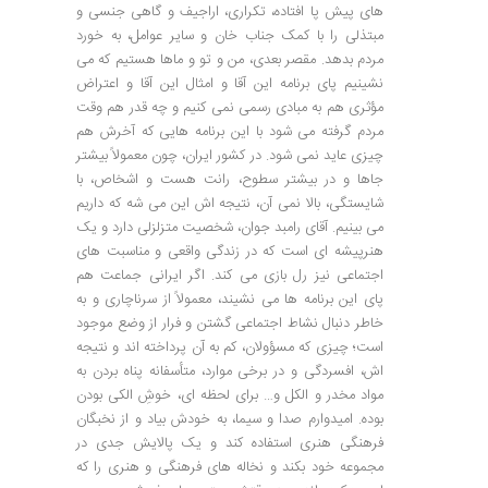
های پیش پا افتاده، تکراری، اراجیف و گاهی جنسی و
مبتذلی را با کمک جناب خان و سایر عوامل، به خورد
مردم بدهد. مقصر بعدی، من و تو و ماها هستیم که می
نشینیم پای برنامه این آقا و امثال این آقا و اعتراض
مؤثری هم به مبادی رسمی نمی کنیم و چه قدر هم وقت
مردم گرفته می شود با این برنامه هایی که آخرش هم
چیزی عاید نمی شود. در کشور ایران، چون معمولاً بیشتر
جاها و در بیشتر سطوح، رانت هست و اشخاص، با
شایستگی، بالا نمی آن، نتیجه اش این می شه که داریم
می بینیم. آقای رامبد جوان، شخصیت متزلزلی دارد و یک
هنرپیشه ای است که در زندگی واقعی و مناسبت های
اجتماعی نیز رل بازی می کند. اگر ایرانی جماعت هم
پای این برنامه ها می نشیند، معمولاً از سرناچاری و به
خاطر دنبال نشاط اجتماعی گشتن و فرار از وضع موجود
است؛ چیزی که مسؤولان، کم به آن پرداخته اند و نتیجه
اش، افسردگی و در برخی موارد، متأسفانه پناه بردن به
مواد مخدر و الکل و… برای لحظه ای، خوشِ الکی بودن
بوده. امیدوارم صدا و سیما، به خودش بیاد و از نخبگان
فرهنگی هنری استفاده کند و یک پالایش جدی در
مجموعه خود بکند و نخاله های فرهنگی و هنری را که