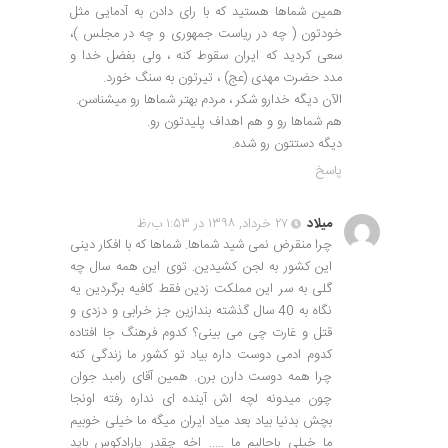
همین شماها هستید که با رای دادن به آدمایی مثل
خودتون ( چه در ریاست جمهوری و چه در مجلس )،
سعی کردید که ایران سقوط کنه ، ولی بفضل خدا و
مدد حضرت مهدی (عج) ، تیرتون به سنگ خورد.
الآن دیگه خدارو شکر ، مردم بهتر شماها رو میشناسن.
هم شماها رو و هم اهداف پلیدتون رو.
دیگه دستتون رو شده.
پاسخ
میلاد
۲۷ خرداد, ۱۳۹۸ در ۱:۵۳ ب٫ظ
چرا منقرض نمی شید شماها. شماها که با افکار دینی
این کشور به لجن کشیدین. توی این همه سال چه
گلی به سر این مملکت زدین فقط کافیه برگردین یه
نگاه به 40 سال گذشته بندازین جز خرابی و دزدی و
قتل و غارت چی می بینی؟ کدوم فرهنگ جا افتاده
کدوم ادمی دوست داره بیاد تو کشور ما زندگی کنه
چرا همه دوست دارن برن. همین آقای رامبد جوان
چون میدونه لچه اش آینده ای نداره رفته اونجا
بچش بدنیا بیاد بعد میاد ایران میگه ما خیلی خوبیم
ما خیلی باحالیم ما ….. اخه چقدر پارادکوس باید