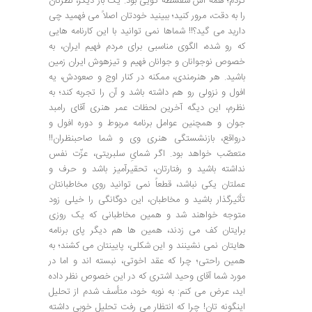
کردم؛ همه اش سفسطه گویی بود. یک بار دیگر، نظرتان
را به دقت، مرور کنید؛ ببینید خودتان اصلاً می فهمید چی
دارید می گید؟!! شماها نمی توانید با این کارنامه هایی
که رو شده، الگوی مناسبی برای مردم فهیم ایران، به
خصوص نوجوانان و جوانان فهیم و تیزهوش ایران زمین
باشید. هر هنرمندی، ممکنه در کنار اوج و صعودش، یه
افول و نزولی رو هم داشته باشد و آن را تجربه کند؛ به
نظرم، این دیگه آخرین لحظات عمر هنری آقای رامبد
جوان و همچنین عوامل برنامه مربوط و دوره افول و
درواقع، بازنشستگی هنری وی و شما صاحبنظران!!
متعصّب خواهد بود. اگر شمایِ سلبریتی، عزّت نفس
نداشته باشید و رفتارتان، تحقیرآمیز باشد و حرف و
عملتان یکی نباشد، قطعاً نمی توانید روی مخاطبانتان
تأثیرگذار باشید و مخاطبان، این دوگانگی را خیلی زود
متوجه خواهند شد و همین مخاطبانی که یک روزی
برایتان کف می زدند، همین ها هم دیگر پای برنامه
هایتان نمی نشینند و این شکلی، پایینتان می کشند؛ به
همین راحتی؛ چرا که عقد اخوتی، نبسته اند و اما در
مورد شما آقای وحید اشتری که در این خصوص نظر داده
اید، عرض می کنم: به نوبه خود، متأسف شدم از تحلیل
اینگونه تان! چرا که انتظار می رفت تحلیل خوبی داشته