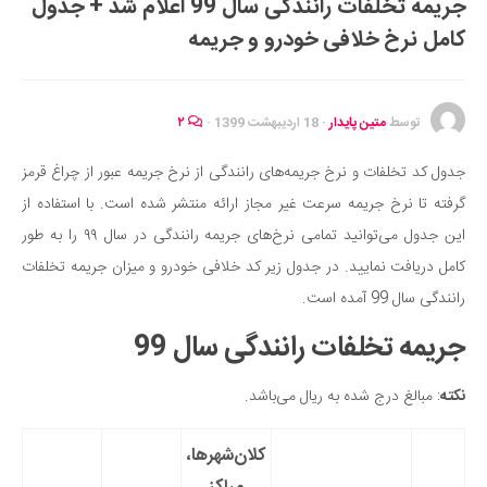
جریمه تخلفات رانندگی سال 99 اعلام شد + جدول
ایران گردی
کامل نرخ خلافی خودرو و جریمه
جهان گردی
رابطه، عشق و ازدواج
موفقیت و مهارت‌های فردی
توسط
متین پایدار
·
18 اردیبهشت 1399
·
۲
سلامت
جدول کد تخلفات و نرخ جریمه‌‌های رانندگی از نرخ جریمه عبور از چراغ قرمز
تغذیه سالم
گرفته تا نرخ جریمه سرعت غیر مجاز ارائه منتشر شده است. با استفاده از
بهداشت
این جدول می‌توانید تمامی نرخ‌های جریمه رانندگی در سال ۹۹ را به طور
بیماری و درمان
کامل دریافت نمایید. در جدول زیر کد خلافی خودرو و میزان جریمه تخلفات
رانندگی سال 99 آمده است.
کودک و مادر
ورزش و تندرستی
جریمه تخلفات رانندگی سال 99
روانشناسی
نکته
: مبالغ درج شده به ریال می‌باشد.
مراکز پزشکی و دارویی
فرهنگ و هنر
کلان‌شهرها،