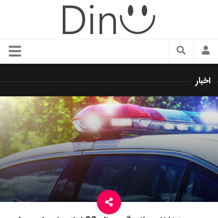
سبک زندگی
اخبار
دنیای مد
زیبایی و آرایش
شیک پوشی
دکوراسیون و چیدمان
غذا
رستوران گردی
آشپزی
سفر و گردشگری