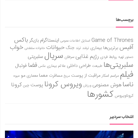
برچسب‌ها
باکس
Game of Thrones
اینستاگرام
بازیگر
استایل
اطلاعات عمومی
آفیس
خواب
حیوانات
برترین‌ها
بیماری
جنگ
ترفند
ترند
خانواده سلطنتی
سریال
رژیم غذایی
سلبریتی
روابط فردی
سرطان
دستور تهیه
سلبریتی‌ها
فضا
طراحی داخلی
فوتبال
علائم بیماری
طبیعت
عکس
فیلم
معما
مو
مراقبت از پوست
مسافرت
معماری
مراسم اسکار
میوه
مریخ
ویروس کرونا
ناسا
کرونا
هوش مصنوعی
پوست
ورزش
چین
کشورها
کروناویروس
انتخاب سردبیر