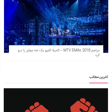
مراسم MTV EMAs 2018 – کامیلا کابیو یک تنه جوایز را درو
کرد
آخرین مطالب