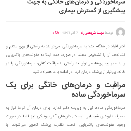
سرماخوردگی و درمان‌های خانگی به جهت
ایران گردی
پیشگیری از گسترش بیماری
جهان گردی
رابطه، عشق و ازدواج
موفقیت و مهارت‌های فردی
توسط
مهسا شریعتی‌راد
·
7 آذر 1397
·
۰
سلامت
اکثر افراد در هنگام ابتلا به سرماخوردگی، می‌توانند به راحتی از روی علائم و
تغذیه سالم
نشانه‌ها، آن را تشخیص دهند. در صورت عدم ابتلا به عفونت‌های باکتریایی
بهداشت
و یا سایر بیماری‌ها، می‌توان به راحتی با مراقبت کافی، سرماخوردگی را در
بیماری و درمان
خانه، بی‌نیاز از پزشک درمان کرد. در ادامه با ما همراه باشید.
کودک و مادر
مراقبت و درمان‌های خانگی برای یک
ورزش و تندرستی
سرماخوردگی ساده
روانشناسی
سرماخوردگی ساده، نیاز به ویزیت دکتر ندارد. برای درمان آن الزاما نیاز به
مراکز پزشکی و دارویی
مصرف داروهای شیمیایی نیست. داروهای آنتی‌بیوتیکی نیز فقط در صورت
فرهنگ و هنر
وجود عفونت‌های باکتریایی، تحت نظارت پزشک تجویز می‌شوند. با