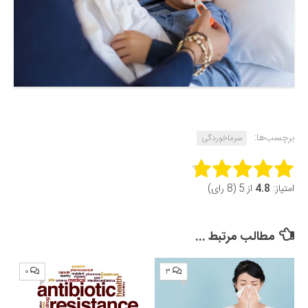
برچسب‌ها:
سرماخوردگی
Rate this item:
امتیاز:
4.8
از 5 (8 رای)
Submit Rating
مطالب مرتبط ...
۰
۳