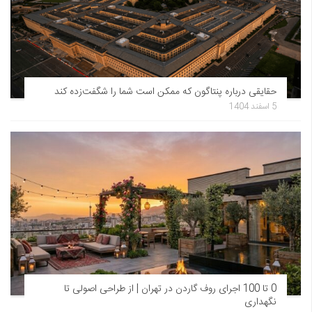
حقایقی درباره پنتاگون که ممکن است شما را شگفت‌زده کند
5 اسفند 1404
0 تا 100 اجرای روف گاردن در تهران | از طراحی اصولی تا
نگهداری