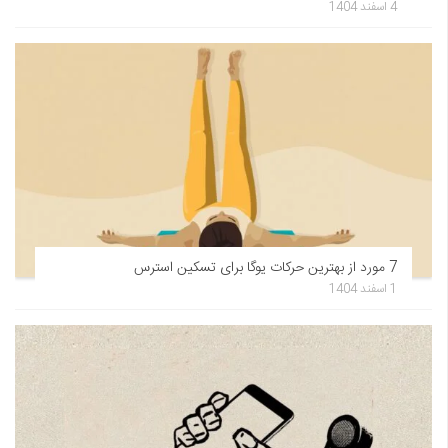
4 اسفند 1404
7 مورد از بهترین حرکات یوگا برای تسکین استرس
1 اسفند 1404