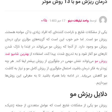
درمان ریزش مو با 13 روش موثر
ایران گردی
جهان گردی
رابطه، عشق و ازدواج
توسط
واحد تبلیغات دینو
·
17 مهر 1403
·
۰
موفقیت و مهارت‌های فردی
یکی از مشکلات شایع و ناراحت کننده‌ای که افراد زیادی با آن مواجه هستند،
سلامت
ریزش مو است. اما خبر خوب این است که گزینه‌های مؤثری برای درمان
تغذیه سالم
ریزش مو وجود دارد. از آنجا که ریزش مو می‌تواند در ابتدا با نازک شدن
بهداشت
تارهای مو آغاز شود و به تدریج شدت پیدا کند، استفاده از
بهترین شامپو ضد
بیماری و درمان
ریزش مو
می‌تواند نقش مهمی در جلوگیری از ریزش بیشتر ایفا کند. هر چه
زودتر به فکر درمان باشید، احتمال جلوگیری از ریزش کامل مو و نیاز به کاشت
کودک و مادر
مو کاهش می‌یابد. در ادامه باما همراه باشید تا به معرفی این روش‌ها
ورزش و تندرستی
بپردازیم.
روانشناسی
دلایل ریزش مو
مراکز پزشکی و دارویی
فرهنگ و هنر
ریزش مو یکی از مشکلات شایع است که عوامل متعددی از جمله ژنتیک،