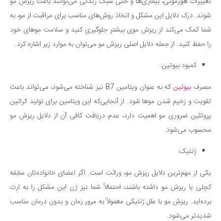
سینما و تئاتر
تغییرات هورمونی، بیماری‌ها و حتی سبک زندگی می‌توانند باعث ریزش مو
شوند. درک دلایل این مشکل و اتخاذ روش‌های مناسب برای مراقبت از مو، به
تلویزیون
شما کمک می‌کند از ریزش موی بیشتر جلوگیری کنید و سلامت موهای خود
موسیقی
را حفظ کنید. از جمله دلایل اصلی ریزش مو می‌توان به موارد زیر اشاره کرد.
چهره‌ها
عکاسی و هنرهای تجسمی
کمبود بیوتین:
کتاب و کتاب‌خوانی
مصرف
بیوتین
که به عنوان ویتامین B7 نیز شناخته می‌شود، می‌تواند باعث
تاریخ
تقویت و زخیم شدن موها شود. از آنجایی‌که این ویتامین برای تولید کراتین
معماری
پروتئین ضروری مو اهمیت دارد، عدم دریافت کافی آن از دلایل ریزش مو
محسوب می‌شود.
علمی
فناوری‌ها
ژنتیک:
نجوم و هوا فضا
یکی از مهم‌ترین دلایل ریزش مو، وراثت است. اگر اعضای خانواده‌تان سابقه
زمین و محیط زیست
کچلی یا ریزش مو داشته باشند، احتمالاً شما نیز ژن این مشکل را به ارث
خودرو
برده‌اید. ریزش مو با علل ژنتیکی معمولاً به مرور زمان و بدون درمان مناسب
شدیدتر می‌شود.
سرگرمی