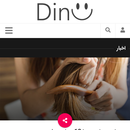
سبک زندگی
اخبار
دنیای مد
زیبایی و آرایش
شیک پوشی
دکوراسیون و چیدمان
غذا
رستوران گردی
آشپزی
سفر و گردشگری