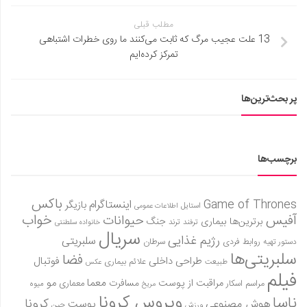
مطلب قبلی
13 علت عجیب مرگ که ثابت می‌کنند ما روی خطرات اشتباهی
تمرکز کرده‌ایم
پر بحث‌ترین‌ها
برچسب‌ها
باکس
Game of Thrones
اینستاگرام
بازیگر
استایل
اطلاعات عمومی
آفیس
خواب
حیوانات
برترین‌ها
بیماری
جنگ
ترفند
ترند
خانواده سلطنتی
سریال
رژیم غذایی
سلبریتی
روابط فردی
سرطان
دستور تهیه
سلبریتی‌ها
فضا
طراحی داخلی
فوتبال
علائم بیماری
طبیعت
عکس
فیلم
معما
مو
مراقبت از پوست
مسافرت
معماری
مراسم اسکار
میوه
مریخ
ویروس کرونا
ناسا
کرونا
هوش مصنوعی
پوست
ورزش
چین