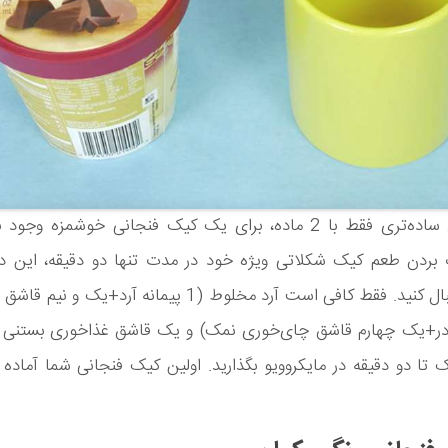
هیچ روش ساده‌تری فقط با 2 ماده، برای یک کیک فنجانی خوشمزه وجو
بردن طعم کیک شکلاتی ویژه خود در مدت تنها دو دقیقه، این دس
ساده را دنبال کنید. فقط کافی است آرد مخلوط (1 پیمانه آرد+ی
در+یک چهارم قاشق چای‌خوری نمک) و یک قاشق غذاخوری بستنی ش
تا دو دقیقه در مایکروویو بگذارید. اولین کیک فنجانی شما آماد