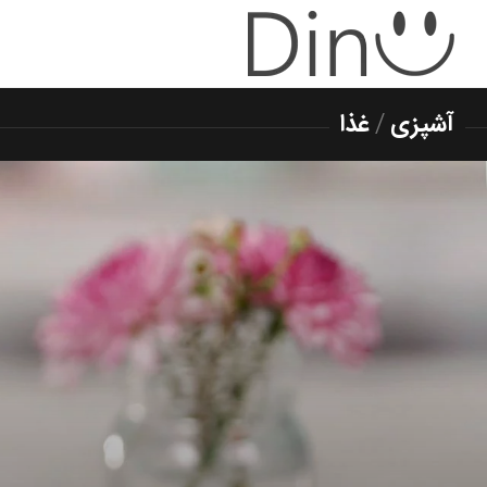
آشپزی
/
غذا