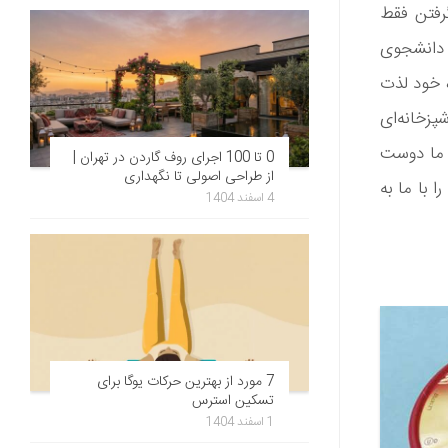
 گرفتن فقط
ک دانشجوی
ه خود لذت
پزخانه‌ای
، ما دوست
0 تا 100 اجرای روف گاردن در تهران |
از طراحی اصولی تا نگهداری
 با ما به
4 اسفند 1404
7 مورد از بهترین حرکات یوگا برای
تسکین استرس
1 اسفند 1404