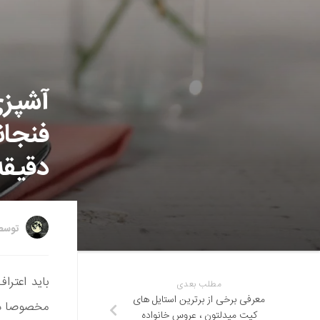
آشپزی
فنجان
دقیقه
توس
باید اعتر
مطلب بعدی
معرفی برخی از برترین استایل های
مخصوصا د
کیت میدلتون ، عروس خانواده