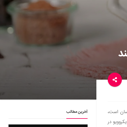
ند
سان است،
آخرین مطالب
کروویو در