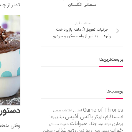
کمتر از چند
سلطنتی انگلستان
مطلب قبلی
جزئیات تعویق 3 ماهه بازپرداخت
وام‌ها – به غیر از وام مسکن و خودرو
پر بحث‌ترین‌ها
برچسب‌ها
دستور 
Game of Thrones
استایل
اطلاعات عمومی
باکس آفیس
اینستاگرام
بازیگر
برترین‌ها
حیوانات
بیماری
جنگ
ترفند
ترند
خانواده سلطنتی
وقتی منطق
خواب
رژیم غذایی
روابط فردی
سرطان
دستور تهیه