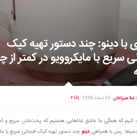
 با دینو: چند دستور تهیه کیک
ی سریع با مایکروویو در کمتر از چ
ط
لیلا میرزاخان
·
24 اسفند 1398
·
۲
اف کنیم که همگی ما عاشق غذاهایی هستیم که پخت‌شان سریع و آ
سرها. پس با همراهی
دینو
چند دستور تهیه کیک فنجانی سریع با مای