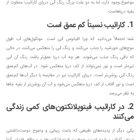
سینما و تئاتر
موضوع وجود دارد، اما به دو علت بزرگ رنگ آبی دریای کارائیب متفاوت از
تلویزیون
بقیه دریاهاست.
موسیقی
1. کارائیب نسبتاً کم عمق است
چهره‌ها
شما احتمالاً می‌دانید که چرا اقیانوس آبی است. مولکول‌های آب طول
عکاسی و هنرهای تجسمی
موج‌های خورشید را جذب می‌کنند و رنگ آبی را منعکس می‌کنند، در حالی
کتاب و کتاب‌خوانی
که باقی رنگ جذب می‌شوند. هر چه آب دریا عمق‌تر باشد، رنگ آن آبی
تاریخ
تیره‌تر است و نور نمی‌تواند از کف دریا منعکس شود. در آب‌های کم‌عمق
معماری
رنگ آبی روشن‌تر است. دریای کارائیب نیز در مقایسه با دیگر آب‌ها کم‌عمق
علمی
است و نور آفتاب از کف دریا منعکس می‌شود و آب آن روشن‌تر از بقیه جاها
به نظر می‌رسد.
فناوری‌ها
2. در کارائیب فیتوپلانکتون‌های کمی زندگی
نجوم و هوا فضا
می‌کنند
زمین و محیط زیست
خودرو
یکی دیگر از پدیده‌های طبیعی که باعث زیبایی و وضوح دوست‌داشتنی
سرگرمی
دریای کارائیب شده است، جمعیت فیتوپلانکتون‌ها و درواقع فقدان آنها