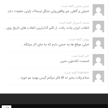
عباس عباس گفته است:
تخیلی و گاهی غیر واقعی,ولی جنگل ترسناک ژاپنی حقیقت دارد
محمد آدمیرال گفته است:
انقلاب ایران یادت رفت. از تاثیر گذارترین انقلاب های تاریخ روی...
پویان گفته است:
خیلی موقع ها یه حسی دارم که یه جای کار میلنگه...
اکبر گفته است:
احسنت ‌کلامتون متین
Hanam گفته است:
سلام وقت بخیر نه آقا فکر میکنم گیس بهتره مو خوره...