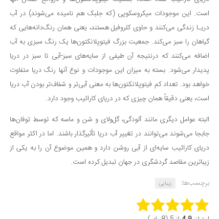
دانستنی‌ها
است. این موجودات میکروسکوپی (که جلبک هم نامیده می‌شوند) در آب
دریـا زندگی می‌کنند و حاوی کلروفیل هستند، یعنی همان رنگ‌دانه‌هایی که
بازی
گیاهان را سبز می‌کند. جمعیت بزرگ فیتوپلانکتون‌ها یک رنگ سبزی به آب
طنز
اضافه می‌کنند که درنتیجه آن طیفی از سایه‌های سبز-آبی تا سبز در دریا
فال
پدیدار می‌شود. بسته به میزان این موجودات و نوع آنها رنگ دریا متفاوت
مسابقه
خواهد بود. تعداد کم فیتوپلانکتون‌ها به معنی آبی‌تر و شفاف‌تر بودن آب دریا
اخبار
است، یعنی دقیقاً همان چیزی که در دریای کارائیب وجود دارد.
البته عوامل دیگری مانند آلودگی، گل‌ولای و شن و ماسه که توسط توفان‌ها
جابجا می‌شوند می‌توانند در تغییر آب دریا تأثیرگذار باشند. اما در اکثر مواقع
دریای کارائیب سایه‌ای از آبی روشن دارد و همین موضوع آن را به یکی از
زیباترین مقاصد گردشگری در جهان تبدیل کرده است.
برچسب‌ها:
زیبایی
Rate this item: