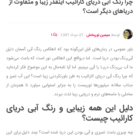
چرا رنگ آبی دریای کارائیب اینقدر زیبا و متفاوت از
ایران گردی
دریاهای دیگر است؟
جهان گردی
رابطه، عشق و ازدواج
موفقیت و مهارت‌های فردی
توسط
سیمین نوربخش
·
27 مرداد 1397
·
۱
سلامت
باور عمومی در زمان‌های قبل این‌گونه بود که انعکاس رنگ آبی آسمان دلیل
تغذیه سالم
آبی‌رنگ بودن دریا است. اما درواقع این انعکاس نور است که باعث می‌شود
بهداشت
ما آب بی‌رنگ دریـا را آبی ببینیم. اما آیا تابه‌حال به این موضوع فکر کرده‌اید
بیماری و درمان
که چرا رنگ آبی دریای کارائیب به طرز باورنکردنی زیبا است؟ این آب تمیز و
جذاب سالانه میلیون‌ها توریست را به جزایر استوایی میاورد تا همزمان از
کودک و مادر
ساحلی با ماسه‌های نرم و دریایی زیبا لذت ببرند.
ورزش و تندرستی
دلیل این همه زیبایی و رنگ آبی دریای
روانشناسی
کارائیب چیست؟
مراکز پزشکی و دارویی
فرهنگ و هنر
چه چیزی باعث تمیزی و آبی بودن این دریا شده است؟ چند دلیل برای این