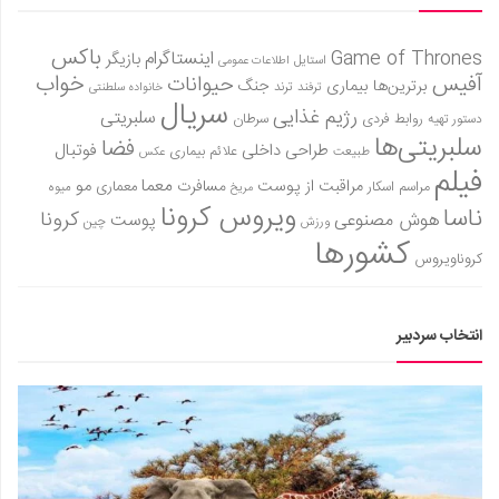
باکس
Game of Thrones
اینستاگرام
بازیگر
استایل
اطلاعات عمومی
آفیس
خواب
حیوانات
برترین‌ها
بیماری
جنگ
ترفند
ترند
خانواده سلطنتی
سریال
رژیم غذایی
سلبریتی
روابط فردی
سرطان
دستور تهیه
سلبریتی‌ها
فضا
طراحی داخلی
فوتبال
علائم بیماری
طبیعت
عکس
فیلم
معما
مو
مراقبت از پوست
مسافرت
معماری
مراسم اسکار
میوه
مریخ
ویروس کرونا
ناسا
کرونا
هوش مصنوعی
پوست
ورزش
چین
کشورها
کروناویروس
انتخاب سردبیر