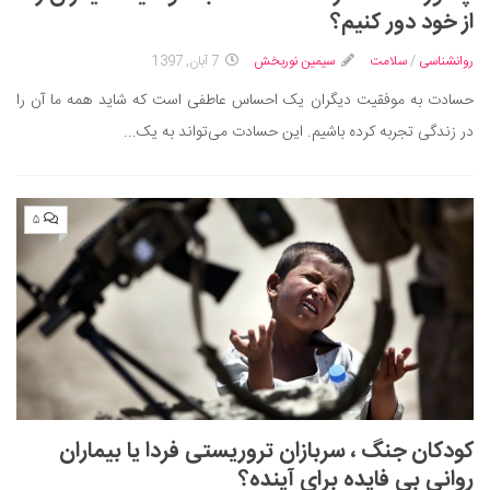
سینما و تئاتر
از خود دور کنیم؟
تلویزیون
روانشناسی
/
سلامت
سیمین نوربخش
7 آبان, 1397
موسیقی
حسادت به موفقیت دیگران یک احساس عاطفی است که شاید همه ما آن را
چهره‌ها
در زندگی تجربه کرده باشیم. این حسادت می‌تواند به یک...
عکاسی و هنرهای تجسمی
کتاب و کتاب‌خوانی
تاریخ
۵
معماری
علمی
فناوری‌ها
نجوم و هوا فضا
زمین و محیط زیست
خودرو
کودکان جنگ ، سربازان تروریستی فردا یا بیماران
روانی بی فایده برای آینده؟
سرگرمی