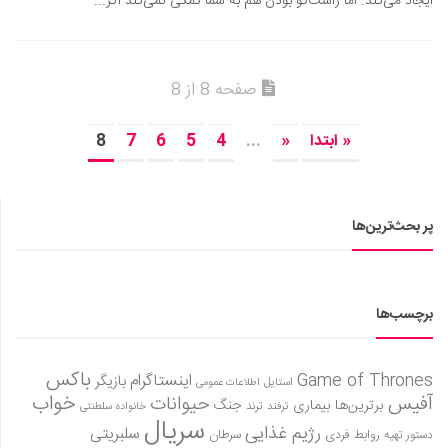
ایجاد می‌کند. اما راست‌گو بودن هم به شما کمکی نمی‌کند اگر...
صفحه 8 از 8
« ابتدا
«
...
4
5
6
7
8
پر بحث‌ترین‌ها
برچسب‌ها
باکس
Game of Thrones
اینستاگرام
بازیگر
استایل
اطلاعات عمومی
آفیس
خواب
حیوانات
برترین‌ها
بیماری
جنگ
ترفند
ترند
خانواده سلطنتی
سریال
رژیم غذایی
سلبریتی
روابط فردی
سرطان
دستور تهیه