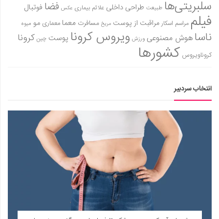
سلبریتی‌ها
فضا
طراحی داخلی
فوتبال
علائم بیماری
طبیعت
عکس
فیلم
معما
مو
مراقبت از پوست
مسافرت
معماری
مراسم اسکار
میوه
مریخ
ویروس کرونا
ناسا
کرونا
هوش مصنوعی
پوست
ورزش
چین
کشورها
کروناویروس
انتخاب سردبیر