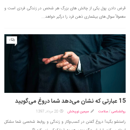
قرض دادن پول یکی از چالش های بزرگ هر شخص در زندگی فردی است و
معمولاً سوال های بیشماری ذهن فرد را درگیر خواهد...
۱
15 عبارتی که نشان می‌دهد شما دروغ می‌گویید
روانشناسی
/
سلامت
سیمین نوربخش
20 مرداد, 1397
راستشو بگید! دروغ گفتن در کسب‌وکار و زندگی و روابط شخصی شما مشکل