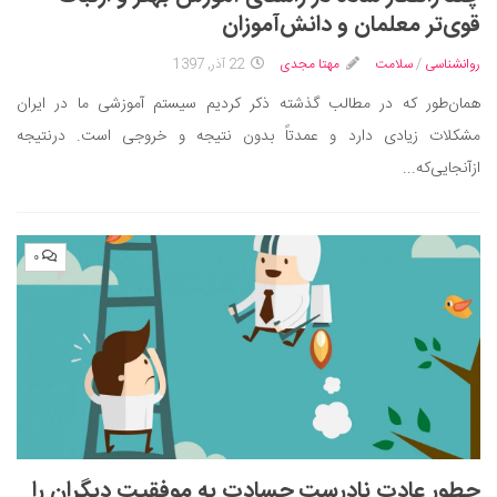
ایران گردی
قوی‌تر معلمان و دانش‌‌آموزان
جهان گردی
روانشناسی
/
سلامت
مهتا مجدی
22 آذر, 1397
رابطه، عشق و ازدواج
همان‌طور که در مطالب گذشته ذکر کردیم سیستم آموزشی ما در ایران
موفقیت و مهارت‌های فردی
مشکلات زیادی دارد و عمدتاً بدون نتیجه و خروجی است. درنتیجه
سلامت
ازآنجایی‌که...
تغذیه سالم
بهداشت
۰
بیماری و درمان
کودک و مادر
ورزش و تندرستی
روانشناسی
مراکز پزشکی و دارویی
فرهنگ و هنر
چطور عادت نادرست حسادت به موفقیت دیگران را