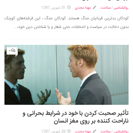
دانستنی‌ها
روانشناسی
/
سلامت
مهتا مجدی
31 شهریور, 1397
بازی
کودکان بدترین قربانیان جنگ هستند. کودکان جنگ ، این فرشته‌های کوچک
بدون دخالت در سیاست و انتخابات، حتی شعار و یا شناختن دین خود،...
طنز
فال
مسابقه
۰
اخبار
تأثیر صحبت کردن با خود در شرایط بحرانی و
ناراحت کننده بر روی مغز انسان
روانشناسی
/
سلامت
مهتا مجدی
28 شهریور, 1397