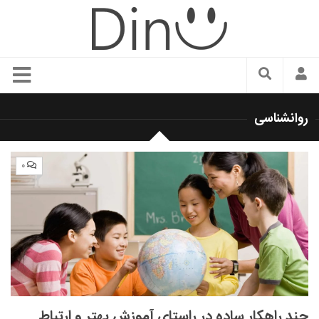
سبک زندگی
روانشناسی
دنیای مد
زیبایی و آرایش
۰
شیک پوشی
دکوراسیون و چیدمان
غذا
رستوران گردی
آشپزی
سفر و گردشگری
چند راهکار ساده در راستای آموزش بهتر و ارتباط