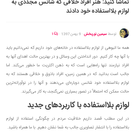
تماشا کنید: هنر افراد خلاقی که شانس مجددی به
ایران گردی
لوازم بلااستفاده خود دادند
جهان گردی
رابطه، عشق و ازدواج
موفقیت و مهارت‌های فردی
توسط
سیمین نوربخش
·
9 بهمن 1397
·
۱
سلامت
همه ما انبوهی از لوازم بلااستفاده در خانه‌های خود داریم که نمی‌دانیم باید
تغذیه سالم
با آنها چه کار کنیم. دور انداختن این وسائل و در بهترین حالت اهدای آنها به
بهداشت
افراد نیازمند تنها راه‌هایی است که به ذهن اکثریت ما خطور می‌کند. اما
بیماری و درمان
جالب است بدانید که در همین زمین، افراد باذوق و خلاقی هستند که به
لوازم بلااستفاده خود شانس دوباره‌ای می‌دهند و آنها را در نوآورانه‌ترین
کودک و مادر
حالت ممکن که احتمالاً در تصور بسیاری نمی‌گنجد، به کار می‌گیرند.
ورزش و تندرستی
لوازم بلااستفاده با کاربردهای جدید
روانشناسی
مراکز پزشکی و دارویی
در این مطلب قصد داریم خلاقیت مردم در چگونگی استفاده از لوازم
فرهنگ و هنر
بلااستفاده را با انتشار تصاویری جالب به شما نشان دهیم. با ما همراه باشید.