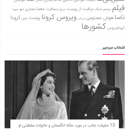
علائم بیماری
طبیعت
عکس
فیلم
معما
مو
مراقبت از پوست
مسافرت
معماری
مراسم اسکار
میوه
مریخ
ویروس کرونا
ناسا
کرونا
هوش مصنوعی
پوست
ورزش
چین
کشورها
کروناویروس
انتخاب سردبیر
13 حقیقت جالب در مورد ملکه انگلستان و خانواده سلطنتی او