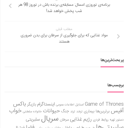
برنامه‌ی نوروزی امسال: مسابقه‌ی برنده باش در نوروز 98 هر
شب پخش خواهد شد!
مطلب قبلی
مواد غذایی که برای جلوگیری از سرطان برای بدن ضروری
هستند
پر بحث‌ترین‌ها
برچسب‌ها
باکس
Game of Thrones
اینستاگرام
بازیگر
استایل
اطلاعات عمومی
آفیس
خواب
حیوانات
برترین‌ها
بیماری
جنگ
ترفند
ترند
خانواده سلطنتی
سریال
رژیم غذایی
سلبریتی
روابط فردی
سرطان
دستور تهیه
سلبریتی‌ها
فضا
طراحی داخلی
فوتبال