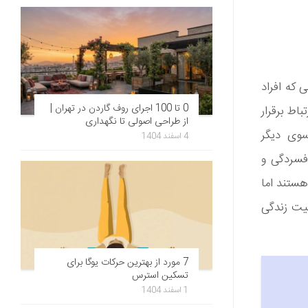
 که افراد
0 تا 100 اجرای روف گاردن در تهران |
اط برقرار
از طراحی اصولی تا نگهداری
سوی دیگر
4 اسفند 1404
فسردگی و
هستند اما
یت زندگی
7 مورد از بهترین حرکات یوگا برای
تسکین استرس
1 اسفند 1404