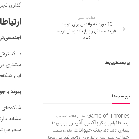
گذاری تجرب
مطلب قبلی
ارتباط
10 مورد که والدین برای تربیت
فرزند مستقل و بالغ باید به آن توجه
اجتماعی‌ت
کنند
با گسترش ا
پر بحث‌ترین‌ها
بیشتری برقر
این شبکه‌ها
پیوند با ج
برچسب‌ها
شبکه‌ها‌ی 
Game of Thrones
استایل
اطلاعات عمومی
مشابه دارن
باکس آفیس
اینستاگرام
بازیگر
برترین‌ها
حیوانات
منجر می‌شو
بیماری
جنگ
ترفند
ترند
خانواده سلطنتی
خواب
رژیم غذایی
روابط فردی
سرطان
دستور تهیه