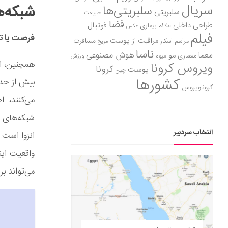
سریال
شبکه‌ها
سلبریتی‌ها
سلبریتی
طبیعت
فضا
طراحی داخلی
فوتبال
علائم بیماری
عکس
فیلم
فرصت یا ت
مراقبت از پوست
مسافرت
مراسم اسکار
مریخ
ناسا
هوش مصنوعی
معما
مو
معماری
میوه
ورزش
همچنین، ای
ویروس کرونا
کرونا
پوست
چین
کشورها
بیش از حد 
کروناویروس
می‌کنند، 
شبکه‌های 
انتخاب سردبیر
انزوا است.
واقعیت ای
می‌تواند بر