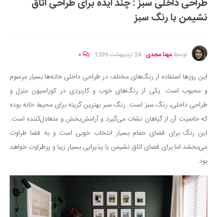
طراحی داخلی سبز : چند ایده برای طراحی اتاق
ایران گردی
نشیمن با رنگ سبز
جهان گردی
رابطه، عشق و ازدواج
موفقیت و مهارت‌های فردی
توسط
مهتا مجدی
·
24 اردیبهشت 1399
·
۰
سلامت
این روزها استفاده از رنگ‌های مختلف در طراحی داخلی خانه‌ها بسیار مرسوم
تغذیه سالم
و محبوب است. یکی از رنگ‌های خوب و کاربردی در کوراسیون منزل و
بهداشت
طراحی داخلی، رنگ سبز است. رنگ سبز بهترین گزینه برای محیط خانه بوده
بیماری و درمان
که خاصیت آن از گیاهان نشات می‌گیرد و آرامش‌بخش و متعادل‌کننده است.
این رنگ برای فضای حمام بسیار انتخاب خوبی است و به فضا طراوت
کودک و مادر
می‌بخشد اما برای فضای اتاق نشیمن یا پذیرایی بسیار زیبا و پرطراوت خواهد
ورزش و تندرستی
بود.
روانشناسی
مراکز پزشکی و دارویی
فرهنگ و هنر