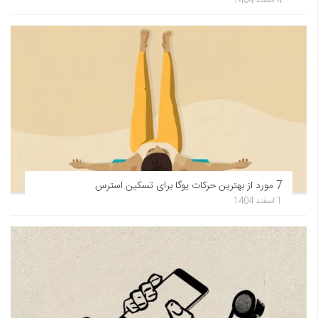
4 اسفند 1404
7 مورد از بهترین حرکات یوگا برای تسکین استرس
1 اسفند 1404