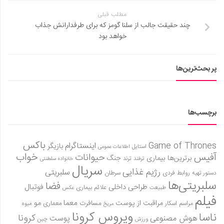
مطلب قبلی
چند حقیقت جالب از سلنا گومز که برای طرفدارانش جذاب
خواهد بود
پر بحث‌ترین‌ها
برچسب‌ها
باکس
Game of Thrones
اینستاگرام
بازیگر
استایل
اطلاعات عمومی
آفیس
خواب
حیوانات
برترین‌ها
بیماری
جنگ
ترفند
ترند
خانواده سلطنتی
سریال
رژیم غذایی
سلبریتی
روابط فردی
سرطان
دستور تهیه
سلبریتی‌ها
فضا
طراحی داخلی
فوتبال
علائم بیماری
طبیعت
عکس
فیلم
معما
مو
مراقبت از پوست
مسافرت
معماری
مراسم اسکار
میوه
مریخ
ویروس کرونا
ناسا
کرونا
هوش مصنوعی
پوست
ورزش
چین