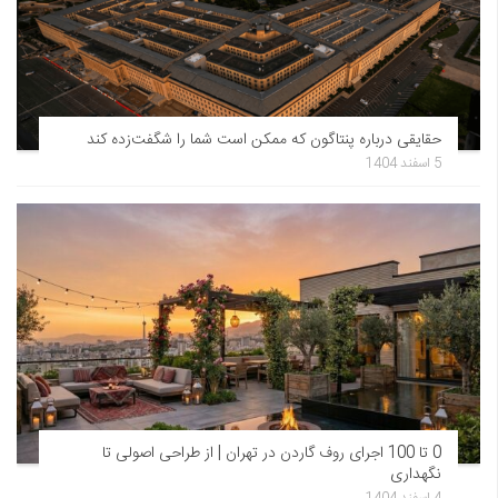
حقایقی درباره پنتاگون که ممکن است شما را شگفت‌زده کند
5 اسفند 1404
0 تا 100 اجرای روف گاردن در تهران | از طراحی اصولی تا
نگهداری