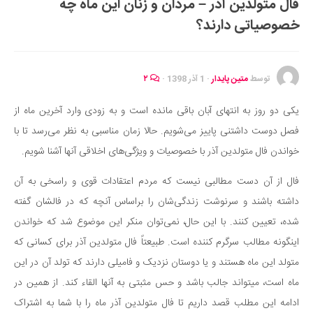
فال متولدین آذر – مردان و زنان این ماه چه
ایران گردی
خصوصیاتی دارند؟
جهان گردی
رابطه، عشق و ازدواج
موفقیت و مهارت‌های فردی
توسط
متین پایدار
·
1 آذر 1398
·
۲
سلامت
یکی دو روز به انتهای آبان باقی مانده است و به زودی وارد آخرین ماه از
تغذیه سالم
فصل دوست داشتنی پاییز می‌شویم. حالا زمان مناسبی به نظر می‌رسد تا با
بهداشت
خواندن فال متولدین آذر با خصوصیات و ویژگی‌های اخلاقی آنها آشنا شویم.
بیماری و درمان
فال از آن دست مطالبی نیست که مردم اعتقادات قوی و راسخی به آن
کودک و مادر
داشته باشند و سرنوشت زندگی‌شان را براساس آنچه که در فالشان گفته
ورزش و تندرستی
شده، تعیین کنند. با این حال، نمی‌توان منکر این موضوع شد که خواندن
روانشناسی
اینگونه مطالب سرگرم کننده است. طبیعتاً فال متولدین آذر برای کسانی که
متولد این ماه هستند و یا دوستان نزدیک و فامیلی دارند که تولد آن در این
مراکز پزشکی و دارویی
ماه است، می‎تواند جالب باشد و حس مثبتی به آنها القاء کند. از همین در
فرهنگ و هنر
ادامه این مطلب قصد داریم تا فال متولدین آذر ماه را با شما به اشتراک