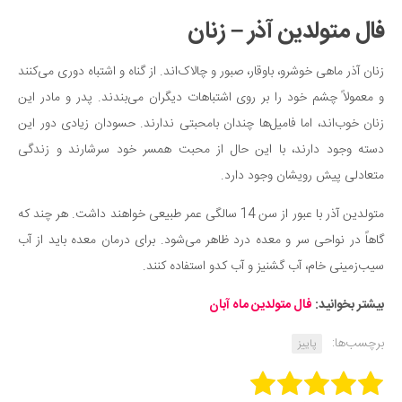
فال متولدین آذر – زنان
دانستنی‌ها
بازی
زنان آذر ماهی خوشرو، باوقار، صبور و چالاک‌اند. از گناه و اشتباه دوری می‌کنند
طنز
و معمولاً چشم خود را بر روی اشتباهات دیگران می‌بندند. پدر و مادر این
فال
زنان خوب‌اند، اما فامیل‌ها چندان بامحبتی ندارند. حسودان زیادی دور این
مسابقه
دسته وجود دارند، با این حال از محبت همسر خود سرشارند و زندگی
اخبار
متعادلی پیش رویشان وجود دارد.
متولدین آذر با عبور از سن 14 سالگی عمر طبیعی خواهند داشت. هر چند که
گاهاً در نواحی سر و معده درد ظاهر می‌شود. برای درمان معده باید از آب
سیب‌زمینی خام، آب گشنیز و آب کدو استفاده کنند.
بیشتر بخوانید:
فال متولدین ماه آبان
برچسب‌ها:
پاییز
Rate this item: