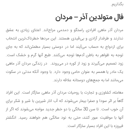
سینما و تئاتر
بگذاریم.
تلویزیون
فال متولدین آذر – مردان
موسیقی
چهره‌ها
مردان آذر ماهی افرادی راستگو و دمدمی مزاج‌اند. اعتنای زیادی به عشق
عکاسی و هنرهای تجسمی
ندارند و طرفدار آزادی و بی‌قیدی هستند. این مردها خطرناک‌ترین انتخاب
برای ازدواج به حساب می‌آیند اما در دوستی بسیار مطمئن‌اند که به جای
کتاب و کتاب‌خوانی
توجه به ظواهر به باطن آدم‌ها توجه می‌کنند. طبع آنها گرم و خشک است.
تاریخ
زود تصمیم می‌گیرند و زود از کوره در می‌روند. در زندگی مردان آذر ماهی
معماری
یک مادر یا همسر به عنوان حامی وجود دارد. با وجود آنکه مدتی در سکوت
علمی
می‌مانند اما به جمع‌های دوستانه علاقه دارند.
فناوری‌ها
معامله، کشاوزی و تجارت با روحیات مردان آذر ماهی سازگار است. این افراد
نجوم و هوا فضا
گاهاً بر اثر سودا و صفرا بیمار می‌شوند که آب انار شیرین با شیر و شکر برای
زمین و محیط زیست
آن خوب است. تا سن 30 سالگی با دو خطر جدید مواجه می‌شوند که اگر از
خودرو
آنها با موفقیت عبور کنند، حتی به نود سالگی هم خواهند رسید. انگشتر
فیروزه با این افراد بسیار سازگار است.
سرگرمی