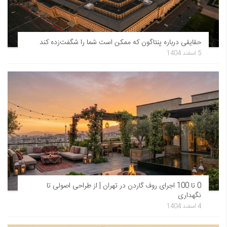
حقایقی درباره پنتاگون که ممکن است شما را شگفت‌زده کند
5 اسفند 1404
0 تا 100 اجرای روف گاردن در تهران | از طراحی اصولی تا
نگهداری
4 اسفند 1404