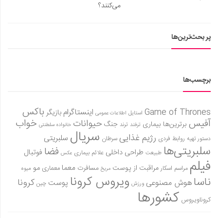
می‌کنند؟
پر بحث‌ترین‌ها
برچسب‌ها
باکس
Game of Thrones
اینستاگرام
بازیگر
استایل
اطلاعات عمومی
آفیس
خواب
حیوانات
برترین‌ها
بیماری
جنگ
ترفند
ترند
خانواده سلطنتی
سریال
رژیم غذایی
سلبریتی
روابط فردی
سرطان
دستور تهیه
سلبریتی‌ها
فضا
طراحی داخلی
فوتبال
علائم بیماری
طبیعت
عکس
فیلم
معما
مو
مراقبت از پوست
مسافرت
معماری
مراسم اسکار
میوه
مریخ
ویروس کرونا
ناسا
کرونا
هوش مصنوعی
پوست
ورزش
چین
کشورها
کروناویروس