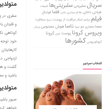
متولدین
سریال
سلبریتی‌ها
سلبریتی
طبیعت
فضا
طراحی داخلی
فوتبال
علائم بیماری
عکس
سفری در پی
فیلم
مراقبت از پوست
مسافرت
مراسم اسکار
مریخ
و قلبتان ب
ناسا
هوش مصنوعی
معما
مو
معماری
میوه
ورزش
ویروس کرونا
کوتاهی نکن
کرونا
پوست
چین
کشورها
خود توجه 
کروناویروس
کارهایتان 
ازدواجی در
انتخاب سردبیر
گشت و همه
باشید و سع
متولدین
صبور باشید
خواهد کرد.