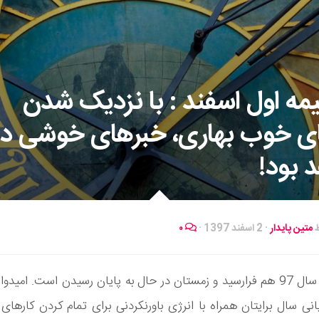
یمه اول اسفند : با نزدیک شدن
ی خوب بهاری، خبرهای خوشی در 
 بود!
ط
متین پایدار
·
2 اسفند 1397
·
۰
ماه پایانی سال 97 هم فرارسید و زمستان در حال به پایان رسیدن است. امیدو
انی سال برایتان همراه با انرژی باورنکردنی برای تمام کردن کارهای 