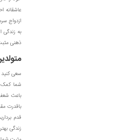
عاشقانه اح
ازدواج سر
به زندگی ا
ذهنی مثبت 
متولدین
سعی کنید د
شما کمک ز
باعث شعف 
باقدرت مقاب
قدم برداری
زندگی بهتر
مثبت شما ر