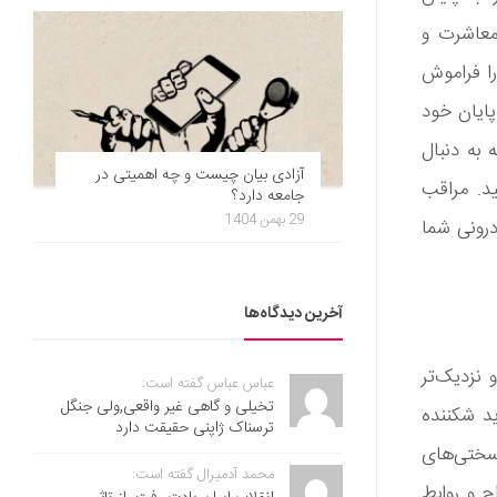
معاشرت و
را فراموش
پایان خود
به دنبال
آزادی بیان چیست و چه اهمیتی در
د. مراقب
جامعه دارد؟
29 بهمن 1404
درونی شما
آخرین دیدگاه‌ها
نزدیک‌تر
عباس عباس گفته است:
تخیلی و گاهی غیر واقعی,ولی جنگل
ید شکننده
ترسناک ژاپنی حقیقت دارد
سختی‌های
محمد آدمیرال گفته است:
ج و روابط