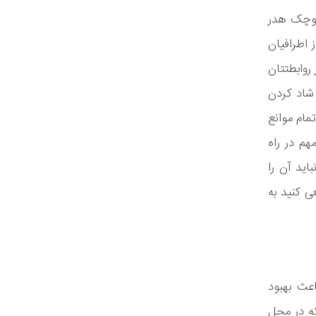
کوچک هدر
ز اطرافیان
روابطتتان
شاد کردن
تمام موانع
هم در راه
اید آن را
ی کنید به
عث بهبود
ه در محل