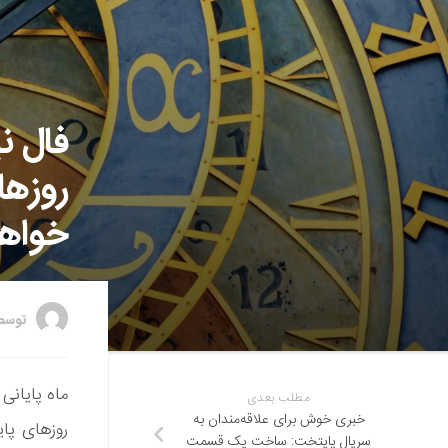
فال ن
روزها
خواهد
توس
مطلب بعدی
خبری خوش برای علاقه‌مندان به
روزهای پای
سریال پایتخت: ساخت یک قسمت