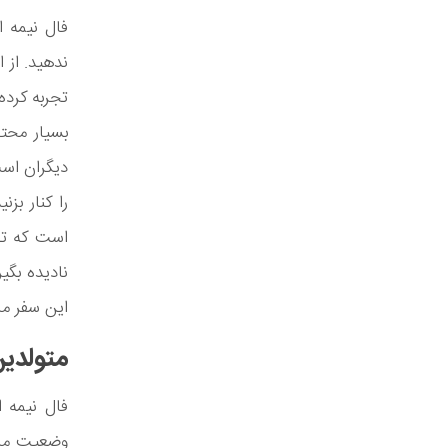
فال نیمه 
ندهید. از ا
تجربه کرده
بسیار محت
دیگران است.
را کنار بز
است که تحو
نادیده بگی
این سفر ما
متولدین
فال نیمه 
وضعیت مال