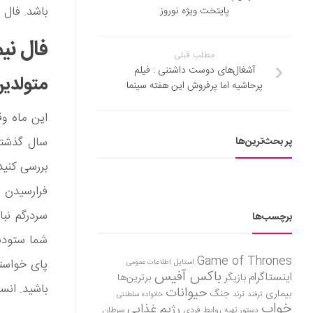
باشد. فال ن
پایتخت ویژه نوروز
فال نی
مطلب قبلی
آشغال‌های دوست داشتنی : فیلم
متولدین
پرحاشیه اما پرفروش این هفته سینما
این ماه و
سال گذشته
پر بحث‌ترین‌ها
بررسی کنی
فرارسیدن ن
سردرگم نباش
برچسب‌ها
شما ستودنی
Game of Thrones
پای خواسته
استایل
اطلاعات عمومی
باکس آفیس
اینستاگرام
بازیگر
برترین‌ها
باشید. انس
حیوانات
بیماری
جنگ
ترفند
ترند
خانواده سلطنتی
خواب
رژیم غذایی
روابط فردی
سرطان
دستور تهیه