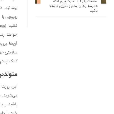
سلامت پا و 10 تکنیک برای آنکه
همیشه پاهای سالم و تمیزی داشته
برسانید. 
باشید
روبرویی با
نکنید. زور
خواهد رسی
آن‌ها برو
سلامتی خود
کمک زیادی
متولدین
این روزها
می‌شوید. د
باشید و ب
خود را دار