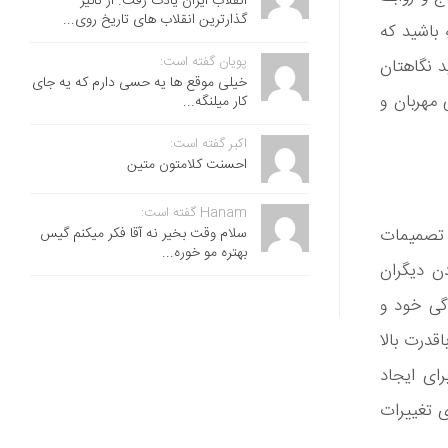
انقلاب ایران یادت رفت. از تاثیر
گذارترین انقلاب های تاریخ روی...
 باشید که
پویان گفته است:
 نگاهتان
خیلی موقع ها یه حسی دارم که یه جای
 مهربان و
کار میلنگه...
اکبر گفته است:
احسنت ‌کلامتون متین
Hanam گفته است:
سلام وقت بخیر نه آقا فکر میکنم گیس
ه تصمیمات
بهتره مو خوره...
ن دیگران
گی خود و
اقدرت بالا
رای ایجاد
ی تغییرات