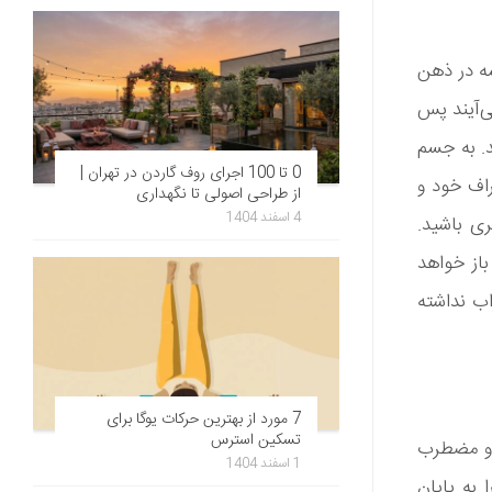
شه در ذهن
ی‌آیند پس
د. به جسم
0 تا 100 اجرای روف گاردن در تهران |
اف خود و
از طراحی اصولی تا نگهداری
4 اسفند 1404
ری باشید.
باز خواهد
ب نداشته
7 مورد از بهترین حرکات یوگا برای
تسکین استرس
ه و مضطرب
1 اسفند 1404
 به پایان