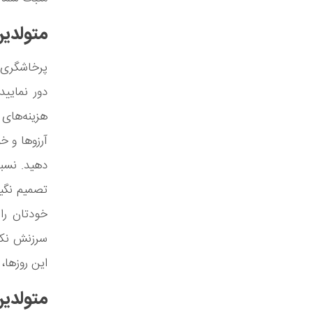
متولدین
پرخاشگری 
دور نمایی
هزینه‌های
آرزوها و خ
دهید. نسبت
تصمیم نگی
خودتان را 
سرزنش نکنی
این روزها
متولدین