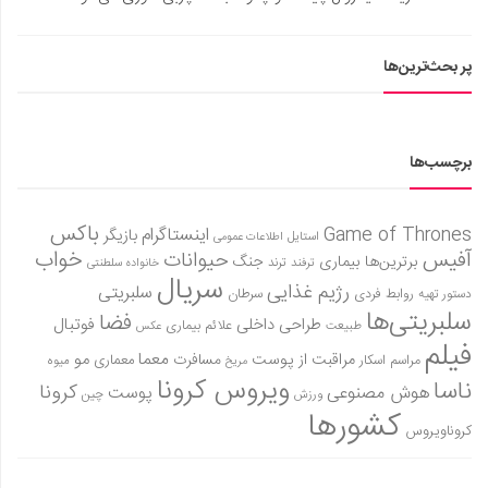
پر بحث‌ترین‌ها
برچسب‌ها
باکس
Game of Thrones
اینستاگرام
بازیگر
استایل
اطلاعات عمومی
آفیس
خواب
حیوانات
برترین‌ها
بیماری
جنگ
ترفند
ترند
خانواده سلطنتی
سریال
رژیم غذایی
سلبریتی
روابط فردی
سرطان
دستور تهیه
سلبریتی‌ها
فضا
طراحی داخلی
فوتبال
علائم بیماری
طبیعت
عکس
فیلم
معما
مو
مراقبت از پوست
مسافرت
معماری
مراسم اسکار
میوه
مریخ
ویروس کرونا
ناسا
کرونا
هوش مصنوعی
پوست
ورزش
چین
کشورها
کروناویروس