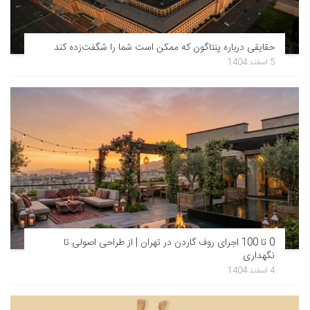
حقایقی درباره پنتاگون که ممکن است شما را شگفت‌زده کند
5 اسفند 1404
0 تا 100 اجرای روف گاردن در تهران | از طراحی اصولی تا
نگهداری
4 اسفند 1404