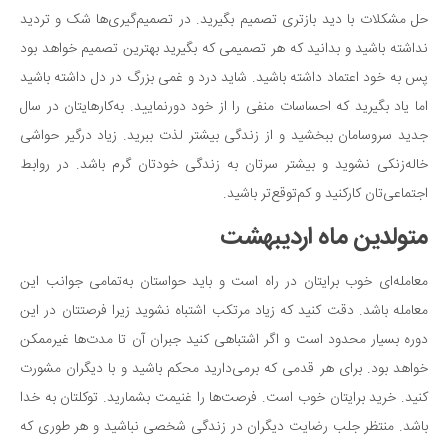
سینما و تئاتر
حل مشکلات با دید بازتری تصمیم بگیرید. در تصمیم‌گیری‌ها شک و تردید
تلویزیون
نداشته باشید و بدانید که هر تصمیمی که بگیرید بهترین تصمیم خواهد بود
موسیقی
پس به خود اعتماد داشته باشید. شاید درد و غمی بزرگ در دل داشته باشید
چهره‌ها
اما یاد بگیرید که احساسات منفی را از خود دورنمایید. به‌کارهایتان در سال
عکاسی و هنرهای تجسمی
جدید سروسامان ببخشید و از زندگی بیشتر لذت ببرید. زیاد درگیر حواشی
خاله‌زنکی نشوید و بیشتر سرتان به زندگی خودتان گرم باشد. در روابط
کتاب و کتاب‌خوانی
اجتماعی‌تان کارکنید و کم‌توقع‌تر باشید.
تاریخ
متولدین ماه اردیبهشت
معماری
علمی
معامله‌ای خوب برایتان در راه است و باید حواستان به‌تمامی جوانب این
فناوری‌ها
معامله باشد. دقت کنید که زیاد مرتکب اشتباه نشوید زیرا فرصتتان در این
نجوم و هوا فضا
دوره بسیار محدود است و اگر اشتباهی کنید جبران آن تا مدت‌ها غیرممکن
خواهد بود. برای هر قدمی که برمی‌دارید محکم باشید و با دیگران مشورت
زمین و محیط زیست
کنید. خرید برایتان خوب است. فرصت‌ها را غنیمت بشمارید. توکلتان به خدا
خودرو
باشد. منتظر جلب رضایت دیگران در زندگی شخصی نباشید و هر طوری که
سرگرمی