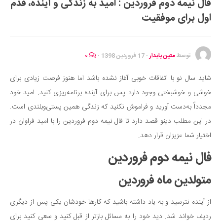
فال نیمه دوم فروردین : امید به زندگی و آینده، قدم
ایران گردی
اول برای موفقیت
جهان گردی
رابطه، عشق و ازدواج
موفقیت و مهارت‌های فردی
توسط
متین پایدار
·
17 فروردین 1398
·
۰
سلامت
شاید سال نو با اتفاقات خوبی آغاز نشده باشد اما هنوز فرصت زیادی برای
تغذیه سالم
خوشی و خوشبختی وجود دارد پس برای آینده برنامه‌ریزی کنید. امید خود
بهداشت
مجدداً به‌دست آورید و فراموش نکنید که زندگی همین پستی‌وبلندی است.
بیماری و درمان
در این مطلب دینو قصد دارد تا فال نیمه دوم فروردین را با امید فراوان در
اختیار شما عزیزان قرار دهد.
کودک و مادر
ورزش و تندرستی
فال نیمه دوم فروردین
روانشناسی
متولدین ماه فروردین
مراکز پزشکی و دارویی
از آینده نترسید و به یاد داشته باشید که کارها خودشان یکی پس از دیگری
فرهنگ و هنر
ردیف خواند شد. دید خود را به مسائل بازتر از قبل کنید و سعی کنید برای