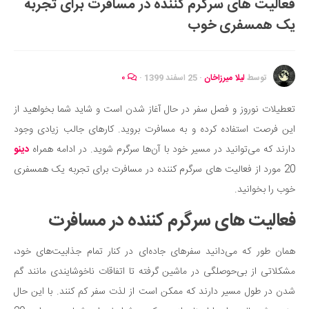
فعالیت های سرگرم کننده در مسافرت برای تجربه
ایران گردی
یک همسفری خوب
جهان گردی
رابطه، عشق و ازدواج
موفقیت و مهارت‌های فردی
توسط
لیلا میرزاخان
·
25 اسفند 1399
·
۰
سلامت
تعطیلات نوروز و فصل سفر در حال آغاز شدن است و شاید شما بخواهید از
تغذیه سالم
این فرصت استفاده کرده و به مسافرت بروید. کارهای جالب زیادی وجود
بهداشت
دارند که می‌توانید در مسیر خود با آن‌ها سرگرم شوید. در ادامه همراه
دینو
بیماری و درمان
20 مورد از فعالیت های سرگرم کننده در مسافرت برای تجربه یک همسفری
خوب را بخوانید.
کودک و مادر
ورزش و تندرستی
فعالیت های سرگرم کننده در مسافرت
روانشناسی
همان طور که می‌دانید سفرهای جاده‌ای در کنار تمام جذابیت‌های خود،
مراکز پزشکی و دارویی
مشکلاتی از بی‌حوصلگی در ماشین گرفته تا اتفاقات ناخوشایندی مانند گم
فرهنگ و هنر
شدن در طول مسیر دارند که ممکن است از لذت سفر کم کنند. با این حال