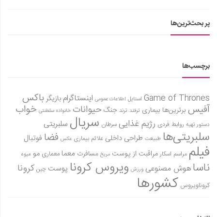
پر بحث‌ترین‌ها
برچسب‌ها
باکس
Game of Thrones
اینستاگرام
بازیگر
استایل
اطلاعات عمومی
آفیس
خواب
حیوانات
برترین‌ها
بیماری
جنگ
ترفند
ترند
خانواده سلطنتی
سریال
رژیم غذایی
سلبریتی
روابط فردی
سرطان
دستور تهیه
سلبریتی‌ها
فضا
طراحی داخلی
فوتبال
علائم بیماری
طبیعت
عکس
فیلم
معما
مو
مراقبت از پوست
مسافرت
معماری
مراسم اسکار
میوه
مریخ
ویروس کرونا
ناسا
کرونا
هوش مصنوعی
پوست
ورزش
چین
کشورها
کروناویروس