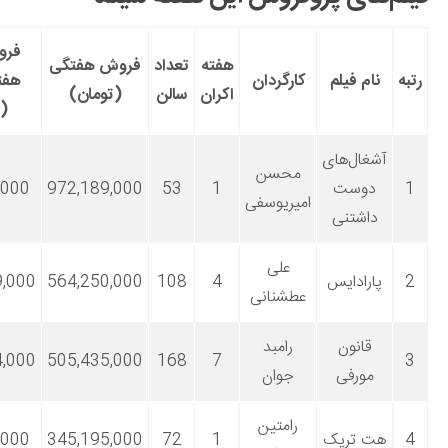
فروش کل تا
هفته
تعداد
فروش هفتگی
م فیلم
کارگردان
هفته گذشته
اکران
سالن
(تومان)
(تومان)
ال‌های
محسن
وست
1
53
972,189,000
972,189,000
امیریوسفی
شتنی
علی
رادایس
4
108
564,250,000
2,610,309,000
عطشنانی
انون
رامبد
8,330,874,000
505,435,000
168
7
ورفی
جوان
رامتین
 تریک
1
72
345,195,000
345,194,000