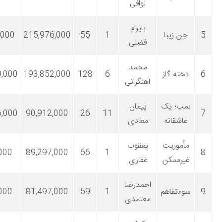
لوافی
بایرام
 زیبا
1
55
215,976,000
215,976,000
فضلی
محمد
ته گاز
6
128
193,852,000
1,741,079,000
آهنگرانی
ب؛ یک
پیمان
6,690,196,000
90,912,000
26
11
شقانه
معادی
موریت
یعقوب
89,297,000
89,297,000
66
1
رممکن
غفاری
احمدرضا
تفاهم
1
59
81,497,000
82,550,000
معتمدی