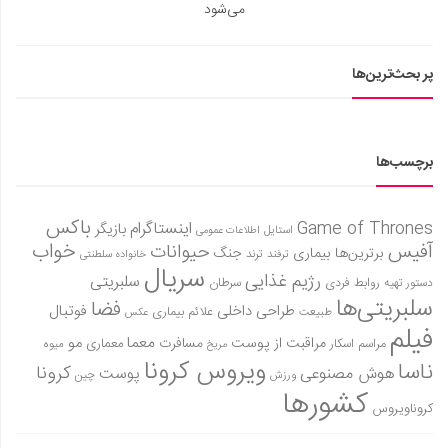
می‌شود
ها
باکس
Game of
اینستاگرام
بازیگر
استایل
اطلاعات عمومی
خواب
حیوانات
رین‌ها
بیماری
جنگ
ترفند
ترند
خانواده سلطنتی
سریال
رژیم غذایی
سلبریتی
ابط فردی
سرطان
‌ها
فضا
طراحی داخلی
فوتبال
علائم بیماری
طبیعت
عکس
معما
مو
مراقبت از پوست
مسافرت
معماری
م اسکار
میوه
مریخ
ویروس کرونا
کرونا
 مصنوعی
پوست
ورزش
چین
کشورها