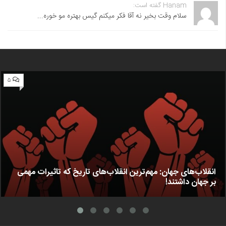
Hana گفته است:
لام وقت بخیر نه آقا فکر میکنم گیس بهتره مو خوره...
۵
ی جهان: مهم‌ترین انقلاب‌های تاریخ که تاثیرات مهمی
اشتند!