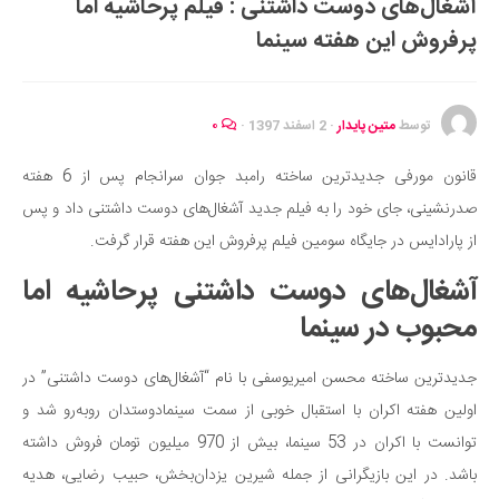
ای دوست داشتنی : فیلم پرحاشیه اما
ایران گردی
این هفته سینما
جهان گردی
ه، عشق و ازدواج
یت و مهارت‌های فردی
ط
متین پایدار
·
2 اسفند 1397
·
۰
قانون مورفی جدیدترین ساخته رامبد جوان سرانجام پس از 6 هفته
ه سالم
جای خود را به فیلم جدید آشغال‌های دوست داشتنی داد و پس
شت
 در جایگاه سومین فیلم پرفروش این هفته قرار گرفت.
ری و درمان
‌های دوست داشتنی پرحاشیه اما
 و مادر
در سینما
 و تندرستی
اخته محسن امیریوسفی با نام “آشغال‌های دوست داشتنی” در
شناسی
 اکران با استقبال خوبی از سمت سینمادوستدان روبه‌رو شد و
ز پزشکی و دارویی
توانست با اکران در 53 سینما، بیش از 970 میلیون تومان فروش داشته
نر
ین بازیگرانی از جمله شیرین یزدان‌بخش، حبیب رضایی، هدیه