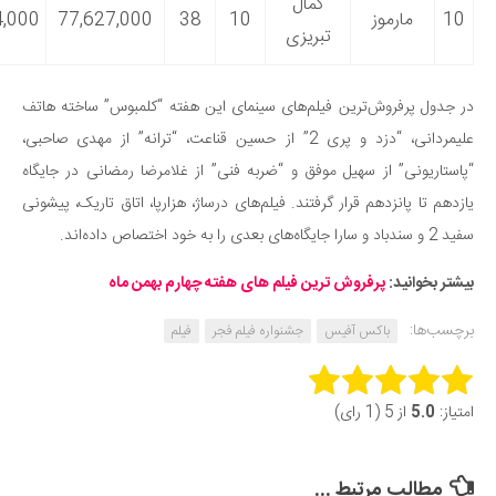
کمال
ارموز
10
38
77,627,000
6,405,204,000
تبریزی
فروش‌ترین فیلم‌های سینمای این هفته “کلمبوس” ساخته هاتف
علیمردانی، “دزد و پری 2” از حسین قناعت، “ترانه” از مهدی صاحبی،
ی” از سهیل موفق و “ضربه فنی” از غلامرضا رمضانی در جایگاه
انزدهم قرار گرفتند. فیلم‌های درساژ، هزارپا، اتاق تاریک، پیشونی
ید:
پرفروش ترین فیلم های هفته چهارم بهمن ماه
باکس آفیس
جشنواره فیلم فجر
فیلم
Rate t
 5 (1 رای)
Submi
 مرتبط ...