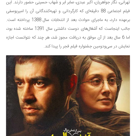
 و تئاتر
ر جواهریان، اکبر عبدی، صابر ابر و شهاب حسینی حضور دارند. این
زیون
فیلم اجتماعی 88 دقیقه‌ای که کارگردانی و تهیه‌کنندگانی آن را امیریوسفی
برعهده دارد، به ماجرای حوادث بعد از انتخابات سال 1388 پرداخته است.
یقی
جالب اینجاست که آشغال‌های دوست داشتنی سال 1391 ساخته شده بود،
ها
سال بعد از آن موفق به دریافت مجوز شد، هر چند که نتوانست اجازه
ی و هنرهای تجسمی
ی‌ودومین جشنواره فیلم فجر را پیدا کند.
 و کتاب‌خوانی
خ
ری
ی‌ها
 و هوا فضا
 و محیط زیست
و