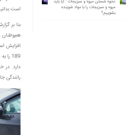
نحوه شستن میوه و سبزیجات : آیا باید
میوه و سبزیجات را با مواد شوینده
است بدانید
بشوییم؟
هم‌وطنان م
189 را
رانندگی جان