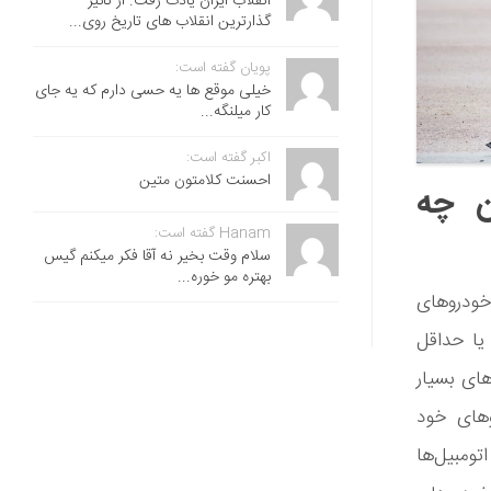
انقلاب ایران یادت رفت. از تاثیر
گذارترین انقلاب های تاریخ روی...
پویان گفته است:
خیلی موقع ها یه حسی دارم که یه جای
کار میلنگه...
اکبر گفته است:
احسنت ‌کلامتون متین
ان چه
Hanam گفته است:
سلام وقت بخیر نه آقا فکر میکنم گیس
بهتره مو خوره...
 خودروهای
یا حداقل
های بسیار
وهای خود
ومبیل‌ها