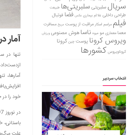
سریال
سلبریتی‌ها
سلبریتی
طبیعت
فضا
طراحی داخلی
فوتبال
علائم بیماری
عکس
فیلم
مراقبت از پوست
مسافرت
مراسم اسکار
مریخ
ناسا
هوش مصنوعی
معما
مو
معماری
میوه
ورزش
آمار د
ویروس کرونا
کرونا
پوست
چین
کشورها
کروناویروس
انتخاب سردبیر
خود را در 
باستانی، خ