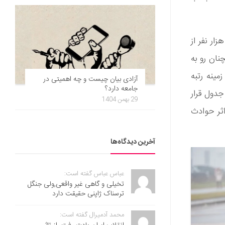
بر گزارش پزشکی قانونی کشور، در 8 ماهه نخست سال 1397، بیش از 12 هزار نفر از
نان رو به
 از بین 190 کشور در این زمینه رتبه
آزادی بیان چیست و چه اهمیتی در
جامعه دارد؟
 جدول قرار
29 بهمن 1404
13 خورشیدی 362 هزار و 786 نفر در اثر حوادث
آخرین دیدگاه‌ها
عباس عباس گفته است:
تخیلی و گاهی غیر واقعی,ولی جنگل
ترسناک ژاپنی حقیقت دارد
محمد آدمیرال گفته است: