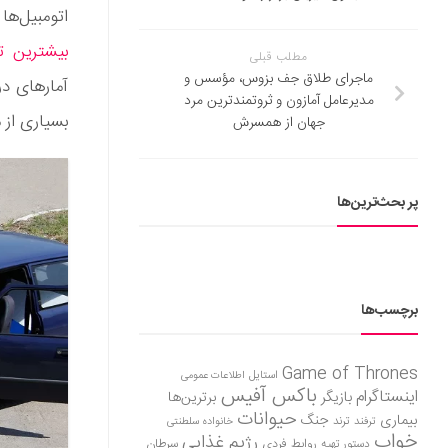
اتومبیل‌ه
بیشترین ت
مطلب قبلی
ماجرای طلاق جف بزوس، مؤسس و
آمارهای در
مدیرعامل آمازون و ثروتمندترین مرد
بسیاری از م
جهان از همسرش
پر بحث‌ترین‌ها
برچسب‌ها
Game of Thrones
استایل
اطلاعات عمومی
باکس آفیس
اینستاگرام
بازیگر
برترین‌ها
حیوانات
بیماری
جنگ
ترفند
ترند
خانواده سلطنتی
خواب
رژیم غذایی
روابط فردی
سرطان
دستور تهیه