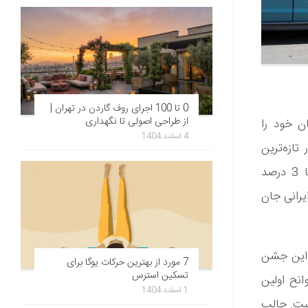
0 تا 100 اجرای روف گاردن در تهران |
از طراحی اصولی تا نگهداری
رانندگی جان خود را
4 اسفند 1404
ی‌دهد. در تازه‌ترین
آمارها، تنها در نوروز سال 97 حوادث جاده‌ای و در پی آن مرگ‌ومیر مردم تا 3 درصد
 سالانه به‌طور میانگین چیزی در حدود 16 هزار ایرانی جان
دی در این جشن
7 مورد از بهترین حرکات یوگا برای
تسکین استرس
انح اولین
1 اسفند 1404
سال است. جالب