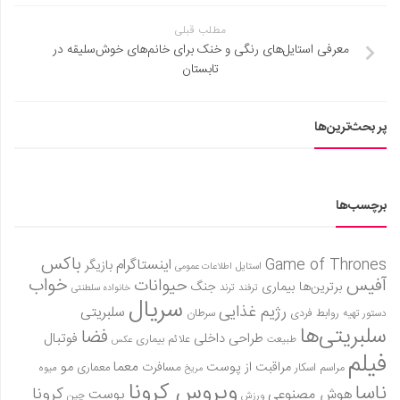
مطلب قبلی
معرفی استایل‌های رنگی و خنک برای خانم‌های خوش‌سلیقه در
تابستان
پر بحث‌ترین‌ها
برچسب‌ها
باکس
Game of Thrones
اینستاگرام
بازیگر
استایل
اطلاعات عمومی
آفیس
خواب
حیوانات
برترین‌ها
بیماری
جنگ
ترفند
ترند
خانواده سلطنتی
سریال
رژیم غذایی
سلبریتی
روابط فردی
سرطان
دستور تهیه
سلبریتی‌ها
فضا
طراحی داخلی
فوتبال
علائم بیماری
طبیعت
عکس
فیلم
معما
مو
مراقبت از پوست
مسافرت
معماری
مراسم اسکار
میوه
مریخ
ویروس کرونا
ناسا
کرونا
هوش مصنوعی
پوست
ورزش
چین