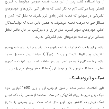
از اویا استفاده کنند، پس از این مدت قدرت خروجی موتورها به تدریج
دانستنی‌ها
کاهش پیدا می‌کند. لازم به ذکر است که به طور کلی باتری‌های خودروهای
بازی
الکتریکی در صورتی که تحت فشار زیادی قرار بگیرند به دلیل گرم شدن و
طنز
مسائل فنی به سرعت تخلیه می‌شوند، به همین دلیل است که تولیدکنندگان
اصلی خودروهای سوپر اسپرت مثل فراری و لامبورگینی در حال حاضر تمایل
فال
چندانی برای ساخت خودروهای تمام الکتریکی ندارند.
مسابقه
اخبار
لوتوس اویا با قیمت نزدیک به دو میلیون دلار، رقیبی جدید برای خودروهای
الکتریکی پینینفارینا باتیستا و ریماک C-Two خواهد بود. محصول جدید
لوتوس با همکاری گروه مهندسی ویلیامز ساخته شده. این شرکت حضوری
فعال در مسابقات فرمول یک و فرمول ای (مسابقات خودروهای برقی) دارد.
سبک و آیرودینامیک
طبق اطلاعات منتشر شده از سوی لوتوس، اویا با وزن 1680 کیلویی خود
سبک وزن ترین هایپرکار الکتریکی دنیاست. استفاده از شاسی یک تکه کربنی
کمک زیادی به کاهش وزن این مدل کرده است. برای رسیدن به نتایج