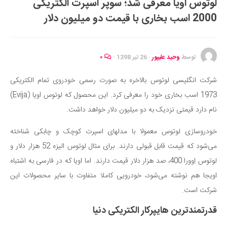
لوتوس اویا معرفی شد؛ سوپر اسپرت الکتریکی
ایران گردی
2000 اسب بخاری با قیمت دو میلیون دلار
جهان گردی
رابطه، عشق و ازدواج
موفقیت و مهارت‌های فردی
توسط
وحید علیپور
·
26 تیر 1398
·
۰
سلامت
شرکت انگلیسی لوتوس بالاخره به صورت رسمی خودروی تمام الکتریکی
تغذیه سالم
1973 اسب بخاری خود را معرفی کرد. این محصول که لوتوس اویا (Evija)
بهداشت
نام دارد قیمتی نزدیک به دو میلیون دلار خواهد داشت.
بیماری و درمان
خودروسازی لوتوس معمولا با مدلهای اسپرت کوچک و چابکی شناخته
کودک و مادر
می‌شود که قیمت قابل قبولی دارند. برای مثال لوتوس الیزه 52 هزار دلار و
ورزش و تندرستی
لوتوس اِوورا 400، صد هزار دلار قیمت دارند. اما اویا که در فارسی به اشتباه
روانشناسی
اویجا هم نوشته می‌شود، خودرویی کاملا متفاوت با سایر محصولات این
شرکت است.
مراکز پزشکی و دارویی
قدرتمندترین هایپرکار الکتریکی دنیا
فرهنگ و هنر