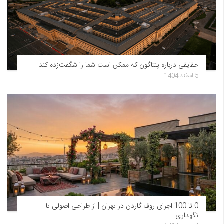
حقایقی درباره پنتاگون که ممکن است شما را شگفت‌زده کند
5 اسفند 1404
0 تا 100 اجرای روف گاردن در تهران | از طراحی اصولی تا
نگهداری