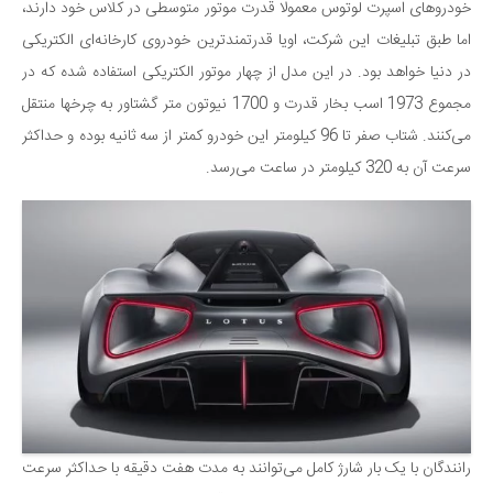
سینما و تئاتر
خودروهای اسپرت لوتوس معمولا قدرت موتور متوسطی در کلاس خود دارند،
تلویزیون
اما طبق تبلیغات این شرکت، اویا قدرتمندترین خودروی کارخانه‌ای الکتریکی
در دنیا خواهد بود. در این مدل از چهار موتور الکتریکی استفاده شده که در
موسیقی
مجموع 1973 اسب بخار قدرت و 1700 نیوتون متر گشتاور به چرخها منتقل
چهره‌ها
می‌کنند. شتاب صفر تا 96 کیلومتر این خودرو کمتر از سه ثانیه بوده و حداکثر
عکاسی و هنرهای تجسمی
سرعت آن به 320 کیلومتر در ساعت می‌رسد.
کتاب و کتاب‌خوانی
تاریخ
معماری
علمی
فناوری‌ها
نجوم و هوا فضا
زمین و محیط زیست
خودرو
رانندگان با یک بار شارژ کامل می‌توانند به مدت هفت دقیقه با حداکثر سرعت
سرگرمی