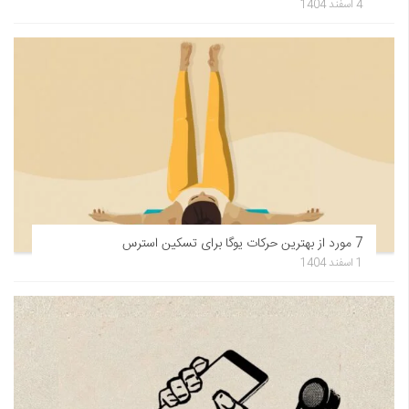
4 اسفند 1404
7 مورد از بهترین حرکات یوگا برای تسکین استرس
1 اسفند 1404