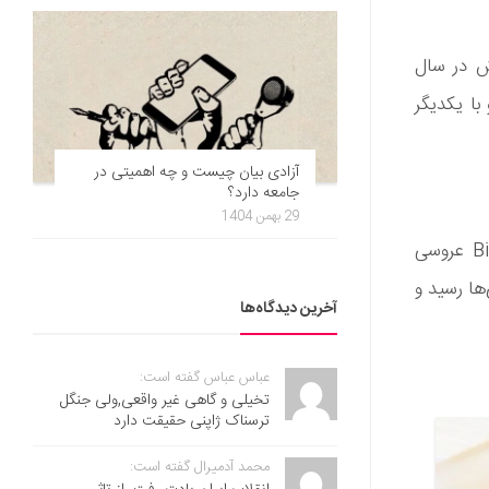
ش در سال
 با یکدیگر
آزادی بیان چیست و چه اهمیتی در
جامعه دارد؟
29 بهمن 1404
براساس گزارش‌های منتشر شده، زویی کراویتز، ستاره سریال Big Little Lies عروسی
۲۰۱ به دست خبرگزاری‌ها رسید و
آخرین دیدگاه‌ها
عباس عباس گفته است:
تخیلی و گاهی غیر واقعی,ولی جنگل
ترسناک ژاپنی حقیقت دارد
محمد آدمیرال گفته است: