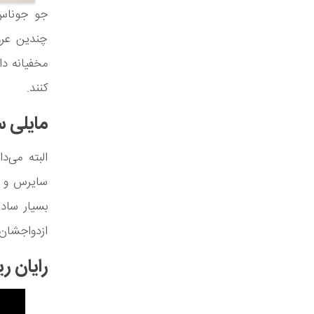
جو جوناس 
چندین عرو
مخفیانه داش
کنند.
مایلی 
البته می‌
سایرس و لی
بسیار ساده
ازدواجشان ر
رایان ری