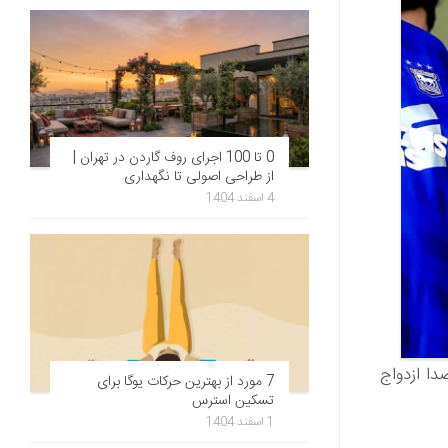
0 تا 100 اجرای روف گاردن در تهران |
از طراحی اصولی تا نگهداری
4 اسفند 1404
دا ازدواج
7 مورد از بهترین حرکات یوگا برای
تسکین استرس
1 اسفند 1404