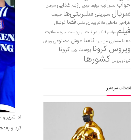
خواب
رژیم غذایی
روابط فردی
سرطان
دستور تهیه
سریال
سلبریتی‌ها
سلبریتی
طبیعت
فضا
طراحی داخلی
فوتبال
علائم بیماری
عکس
فیلم
مراقبت از پوست
مسافرت
مراسم اسکار
مریخ
ناسا
هوش مصنوعی
معما
مو
معماری
میوه
ورزش
ویروس کرونا
کرونا
پوست
چین
کشورها
کروناویروس
انتخاب سردبیر
اد شرین، خ
کرد و بعدها