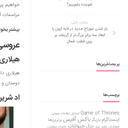
خواهیم پرد
شوینده بشوییم؟
مراسمات آن
مطلب قبلی
باز شدن سوراخ جدید در لایه ازون با
بیشتر بخوا
ابعاد سه برابر بزرگ‌تر از گرینلند بر
روی قطب شمال
عروسی 
هیلاری
پر بحث‌ترین‌ها
هیلاری دا
دوستان و خ
برچسب‌ها
اد شری
Game of Thrones
استایل
اطلاعات عمومی
باکس آفیس
اینستاگرام
بازیگر
برترین‌ها
حیوانات
بیماری
جنگ
ترفند
ترند
خانواده سلطنتی