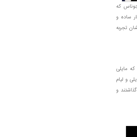
جوناس که
ر ساده و
نشان تجربه
که مایلی
لی و لیام
گذاشتند و