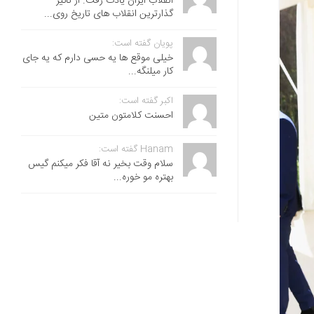
انقلاب ایران یادت رفت. از تاثیر
گذارترین انقلاب های تاریخ روی...
پویان گفته است:
خیلی موقع ها یه حسی دارم که یه جای
کار میلنگه...
اکبر گفته است:
احسنت ‌کلامتون متین
Hanam گفته است:
سلام وقت بخیر نه آقا فکر میکنم گیس
بهتره مو خوره...