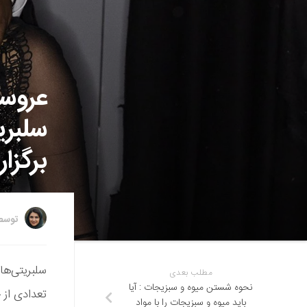
عروسی
سلبری
برگزار
توس
سلبریتی‌ها
مطلب بعدی
نحوه شستن میوه و سبزیجات : آیا
تعدادی از خ
باید میوه و سبزیجات را با مواد