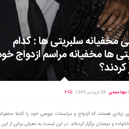
 مخفیانه سلبریتی ها : کدام
تی ها مخفیانه مراسم ازدواج خود 
 کردند؟
ط
مهتا مجدی
·
28 فروردین 1399
·
۲
ی زیادی هستند که ازدواج و مراسمات عروسی خود را کاملا مخفیانه 
انواده و دوستان برگزار کرده‌اند. در این لیست به معرفی برخی از این 