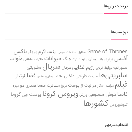
پر بحث‌ترین‌ها
برچسب‌ها
باکس
Game of Thrones
اینستاگرام
بازیگر
استایل
اطلاعات عمومی
آفیس
خواب
حیوانات
برترین‌ها
بیماری
جنگ
ترفند
ترند
خانواده سلطنتی
سریال
رژیم غذایی
سلبریتی
روابط فردی
سرطان
دستور تهیه
سلبریتی‌ها
فضا
طراحی داخلی
فوتبال
علائم بیماری
طبیعت
عکس
فیلم
معما
مو
مراقبت از پوست
مسافرت
معماری
مراسم اسکار
میوه
مریخ
ویروس کرونا
ناسا
کرونا
هوش مصنوعی
پوست
ورزش
چین
کشورها
کروناویروس
انتخاب سردبیر