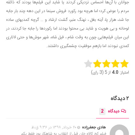
جوانان با آن‌ها احساس نزدیکی کردند یا شاید این فیلم‌ها بودند که ذائقه
مردم را عوض کرد؛ اما هرچه بود رکورد فروش سینما در این دهه چند بار جابه
جا شد، هزار پا، آینه بغل ، نهنگ عنبر، گشت ارشاد و … گرچه کمدی‎های ساده
لوحانه و بی هویت و شاید بی محتوا بودند اما رکوردها را جابه جا کردند، در
این میان فیلم‌هایی چون به وقت شام ، فیل شاه، شهر موش‌ها و حتی لاتاری
کمدی نبودند اما بازهم موفقیت چشمگیری داشتند.
Rate this item:
امتیاز:
4.0
از 5 (3 رای)
Submit Rating
۲ دیدگاه
دیدگاه
2
هادی جعفرزاده
۲۰ خرداد, ۱۳۹۸ در ۹:۳۶ ق٫ظ
فیلم کج کالاه خان قبل از انقلاب یه شاهکار بود فقط یکم