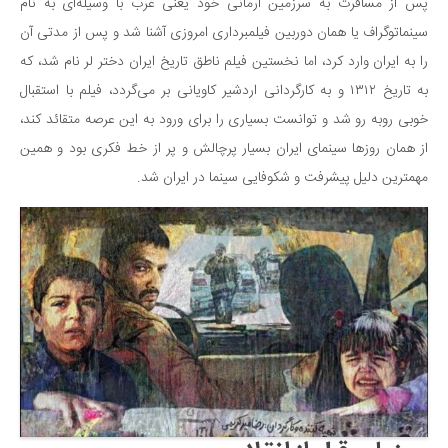
سینما و تئاتر
پس از مسافرت به سرزمین آرمانی خود یعنی غرب با وسیله‌ای به نام
سینماتوگراف یا همان دوربین فیلمبرداری امروزی آشنا شد و پس از مدتی آن
تلویزیون
را به ایران وارد کرد، اما نخستین فیلم ناطق تاریخ ایران دختر لر نام شد، که
موسیقی
به تاریخ ۱۳۱۲ و به کارگردانی اردشیر کاویانی بر می‌گردد، فیلم با استقبال
چهره‌ها
خوبی روبه رو شد و توانست بسیاری را برای ورود به این عرصه متقائد کند،
عکاسی و هنرهای تجسمی
از همان روزها سینمای ایران بسیار پرچالش و پر از خط فکری بود و همین
کتاب و کتاب‌خوانی
مهمترین دلیل پیشرفت و شکوفایی سینما در ایران شد.
تاریخ
معماری
علمی
فناوری‌ها
نجوم و هوا فضا
زمین و محیط زیست
خودرو
سرگرمی