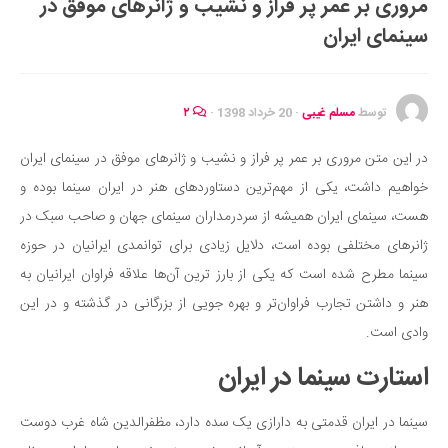
مروری بر عمر پر فراز و نشیب و ژانرهای موفق در
ایران گردی
سینمای ایران
جهان گردی
رابطه، عشق و ازدواج
موفقیت و مهارت‌های فردی
توسط
مسلم غیبی
·
20 خرداد 1398
·
۲
سلامت
در این متن مروری بر عمر پر فراز و نشیب و ژانرهای موفق در سینمای ایران
تغذیه سالم
خواهیم داشت، یکی از مهم‌ترین دستاوردهای هنر در ایران سینما بوده و
بهداشت
هست، سینمای ایران همیشه از سردرمداران سینمای جهان و صاحب سبک در
بیماری و درمان
ژانرهای مختلفی بوده است، دلایل زیادی برای توانمدی ایرانیان در حوزه
سینما مطرح شده است که یکی از بارز ترین آن‌ها علاقه فراوان ایرانیان به
کودک و مادر
هنر و داشتن تجارب فراوان‌تر و بهره جویی از بزرگانی در گذشته و در این
ورزش و تندرستی
وادی است.
روانشناسی
استارت سینما در ایران
مراکز پزشکی و دارویی
فرهنگ و هنر
سینما در ایران قدمتی به دارازی یک سده دارد، مظفرالدین شاه غرب دوست