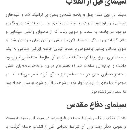
سینمای قبل از انقلاب
دانستنی‌ها
سینما در اویل دهه چهل و پنجاه شمسی بسیار پر ترافیک شد و فیلم‌های
بازی
سینمایی و تلویزیونی زیادی با مضامین کمدی و … ساخته شد، با ولنگاری
طنز
موجود در جامعه به سمت و سویی رفت که از محتوای واقعی سینمایی و
فال
معنی‌گرایانه و رسیدگی به خط فکری و منش ایرانیان زمان خود دور شد به
مسابقه
سوی مسائل جنسی بخصوص با هدف تبدیل جامعه ایرانی اسلامی به یک
اخبار
جامعه غربی سوق پیدا کرد؛ ناگفته نماند در آن سال‌ها استثناهایی نیز وجود
داشت و فیلم‌هایی ساخته شد که هنوز هم در یاد و خاطر مخاطبان نقش
بسته و بسباری حتی در دهه حاضر نیز به آن اثرات فاخر می‌بالند اما در
مجموع فیلم‌های آن زمان دچار نوعی شوهت‌رانی و شهوت‌پرستی همراه بود
که بسیار نیز زننده بود..
سینمای دفاع مقدس
بعد از انقلاب با تغییر شرایط جامعه و طبع مردم در سینما این حوزه به سمت
و سویی دیگر رفت و از آن شرایط بحرانی قبل از انقلاب فاصله گرفت؛ با