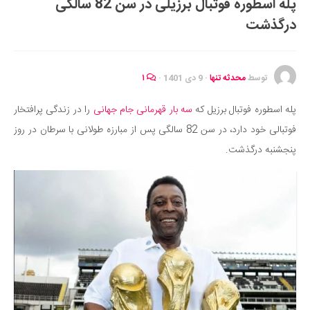
پله اسطوره فوتبال برزیلی در سن 82 سالگی
ایران گردی
درگذشت
جهان گردی
رابطه، عشق و ازدواج
موفقیت و مهارت‌های فردی
توسط
محدثه تنها
·
9 دی 1401
·
۱
سلامت
پله اسطوره فوتبال برزیل که
سه بار قهرمانی جام جهانی
را در زندگی پرافتخار
تغذیه سالم
فوتبالی خود دارد، در سن 82 سالگی پس از مبارزه طولانی با سرطان در روز
بهداشت
پنجشنبه درگذشت.
بیماری و درمان
کودک و مادر
ورزش و تندرستی
روانشناسی
مراکز پزشکی و دارویی
فرهنگ و هنر