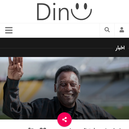
سبک زندگی
اخبار
دنیای مد
زیبایی و آرایش
شیک پوشی
دکوراسیون و چیدمان
غذا
رستوران گردی
آشپزی
سفر و گردشگری