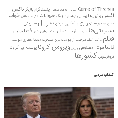
باکس
Game of Thrones
اینستاگرام
بازیگر
استایل
اطلاعات عمومی
آفیس
خواب
حیوانات
برترین‌ها
بیماری
جنگ
ترفند
ترند
خانواده سلطنتی
سریال
رژیم غذایی
سلبریتی
روابط فردی
سرطان
دستور تهیه
سلبریتی‌ها
فضا
طراحی داخلی
فوتبال
علائم بیماری
طبیعت
عکس
فیلم
معما
مو
مراقبت از پوست
مسافرت
معماری
مراسم اسکار
میوه
مریخ
ویروس کرونا
ناسا
کرونا
هوش مصنوعی
پوست
ورزش
چین
کشورها
کروناویروس
انتخاب سردبیر