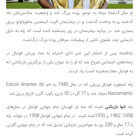
سینما و تئاتر
تلویزیون
او سال گذشته مبتلا به تومور روده بزرگ شد و وضعیت سلامتی‌اش ماه
موسیقی
گذشته رو به وخامت گذشت و در بیمارستان آلبرت انیشتین سائوپائولو برزیل
چهره‌ها
بستری شد. در بیانیه بیمارستان در روز پنجشنبه آمده است که پله به دلیل
نارسایی چند عضوی ناشی از پیشرفت سرطان روده بزرگ درگذشت.
عکاسی و هنرهای تجسمی
کتاب و کتاب‌خوانی
بلافاصله پس از انتشار این خبر، ادای احترام به نماد ورزش فوتبال در
تاریخ
رسانه‌های اجتماعی شروع شد که او را به عنوان یکی از بزرگترین بازیکنانی که
به فوتبال معنا بخشیده ‌است، یاد کردند.
معماری
علمی
پله اسطوره فوتبال برزیلی که در سال 1940 به نام Edson Arantes do
Nascimento متولد شد با 77 گل در 92 بازی، رکورد گلزن تاریخ برزیل شد.
فناوری‌ها
نجوم و هوا فضا
پله
تنها بازیکنی
است که سه بار قهرمان جام جهانی فوتبال در سال‌های
زمین و محیط زیست
1958، 1962، و 1970شده است. در جام جهانی فوتبال 1958 در سوئد، پله
خودرو
با 17 سال و 239 روز به جوانترین بازیکنی تبدیل شد که در جام جهانی گلزنی
کرده است.
سرگرمی