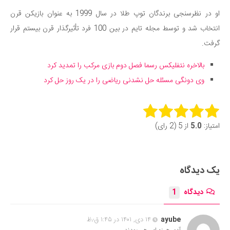
دانستنی‌ها
او در نظرسنجی برندگان توپ طلا در سال 1999 به عنوان بازیکن قرن
انتخاب شد و توسط مجله تایم در بین 100 فرد تأثیرگذار قرن بیستم قرار
بازی
گرفت.
طنز
فال
بالاخره نتفلیکس رسما فصل دوم بازی مرکب را تمدید کرد
وی دونگی مسئله حل نشدنی ریاضی را در یک روز حل کرد
مسابقه
اخبار
Rate this item:
امتیاز:
5.0
از 5 (2 رای)
Submit Rating
یک دیدگاه
دیدگاه
1
ayube
۱۴ دی, ۱۴۰۱ در ۱:۴۵ ق٫ظ