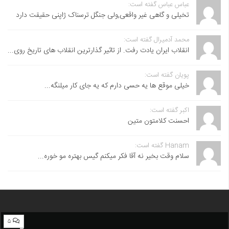
عباس عباس گفته است:
تخیلی و گاهی غیر واقعی,ولی جنگل ترسناک ژاپنی حقیقت دارد
محمد آدمیرال گفته است:
انقلاب ایران یادت رفت. از تاثیر گذارترین انقلاب های تاریخ روی...
پویان گفته است:
خیلی موقع ها یه حسی دارم که یه جای کار میلنگه...
اکبر گفته است:
احسنت ‌کلامتون متین
Hanam گفته است:
سلام وقت بخیر نه آقا فکر میکنم گیس بهتره مو خوره...
۵