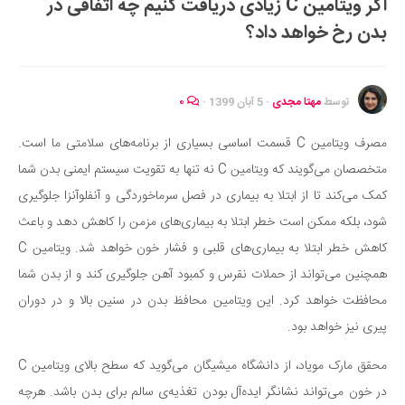
اگر ویتامین C زیادی دریافت کنیم چه اتفاقی در
ایران گردی
بدن رخ خواهد داد؟
جهان گردی
رابطه، عشق و ازدواج
موفقیت و مهارت‌های فردی
توسط
مهتا مجدی
·
5 آبان 1399
·
۰
سلامت
مصرف ویتامین C قسمت اساسی بسیاری از برنامه‌های سلامتی ما است.
تغذیه سالم
متخصصان می‌گویند که ویتامین C نه تنها به تقویت سیستم ایمنی بدن شما
بهداشت
کمک می‌کند تا از ابتلا به بیماری در فصل سرماخوردگی و آنفلوآنزا جلوگیری
بیماری و درمان
شود، بلکه ممکن است خطر ابتلا به بیماری‌های مزمن را کاهش دهد و باعث
کاهش خطر ابتلا به بیماری‌های قلبی و فشار خون خواهد شد. ویتامین C
کودک و مادر
همچنین می‌تواند از حملات نقرس و کمبود آهن جلوگیری کند و از بدن شما
ورزش و تندرستی
محافظت خواهد کرد. این ویتامین محافظ بدن در سنین بالا و در دوران
روانشناسی
پیری نیز خواهد بود.
مراکز پزشکی و دارویی
محقق مارک مویاد، از دانشگاه میشیگان می‌گوید که سطح بالای ویتامین C
فرهنگ و هنر
در خون می‌تواند نشانگر ایده‌آل بودن تغذیه‌ی سالم برای بدن باشد. هرچه