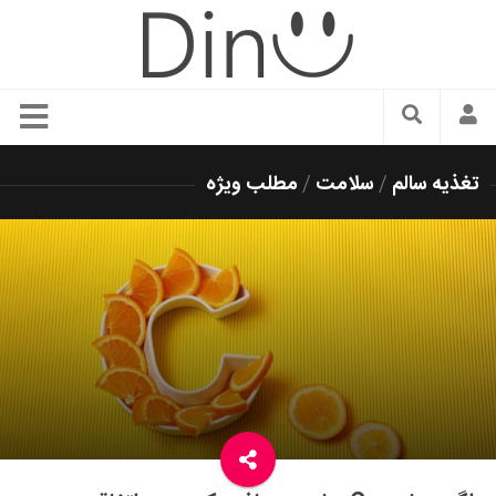
سبک زندگی
تغذیه سالم
/
سلامت
/
مطلب ویژه
دنیای مد
زیبایی و آرایش
شیک پوشی
دکوراسیون و چیدمان
غذا
رستوران گردی
آشپزی
سفر و گردشگری