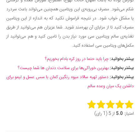
گوارش بوده که باعث اسهال، حالت تهوع، استفراغ، سوزش معده و گرفتگی
دانستنی‌ها
شکم می‌شود. مصرف بی‌رویه‌ی این ویتامین همچنین می‌تواند باعث سردرد
یا مشکل خواب شود. در نتیجه فراموش نکنید که به اندازه از این ویتامین
بازی
مصرف کنید تا از مزایای آن بهره‌مند شوید. شما عزیزان هم می‌توانید از طریق
طنز
تغذیه‌ی سالم ویتامین سی مورد نیاز بدن را تامین کنید و هم می‌توانید از
فال
مکمل‌های ویتامین سی استفاده کنید.
مسابقه
بیشتر بخوانید:
چرا باید حتما در روز کره بادام بخوریم؟
اخبار
بیشتر بخوانید:
بهترین خوراکی‌ها برای سلامت دندان ها شما چیست؟
بیشتر بخوانید:
دستور تهیه سالاد میوه رنگین کمان با سس عسل و لیمو برای
داشتن یک میان وعده سالم
Rate this item:
امتیاز:
5.0
از 5 (1 رای)
Submit Rating