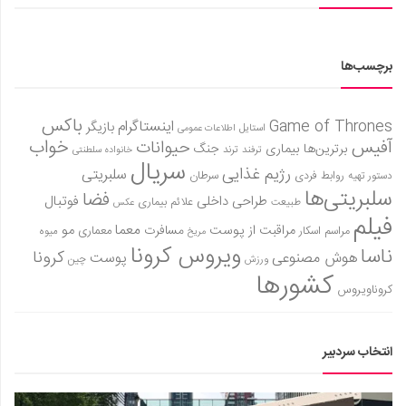
برچسب‌ها
باکس
Game of Thrones
اینستاگرام
بازیگر
استایل
اطلاعات عمومی
آفیس
خواب
حیوانات
برترین‌ها
بیماری
جنگ
ترفند
ترند
خانواده سلطنتی
سریال
رژیم غذایی
سلبریتی
روابط فردی
سرطان
دستور تهیه
سلبریتی‌ها
فضا
طراحی داخلی
فوتبال
علائم بیماری
طبیعت
عکس
فیلم
معما
مو
مراقبت از پوست
مسافرت
معماری
مراسم اسکار
میوه
مریخ
ویروس کرونا
ناسا
کرونا
هوش مصنوعی
پوست
ورزش
چین
کشورها
کروناویروس
انتخاب سردبیر