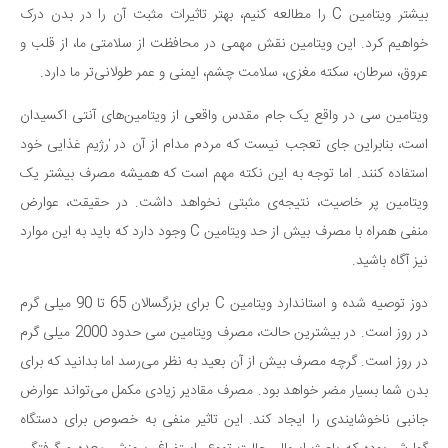
سینما و تئاتر
بیشتر ویتامین C را مطالعه کنیم، بهتر تاثیرات مثبت آن را در بدن درک
تلویزیون
خواهیم کرد. این ویتامین نقش مهمی در محافظت از سلامتی ما، از قلب و
موسیقی
عروق، سرطان، سکته مغزی، سلامت چشم، ایمنی و عمر طولانی‌تر ما دارد.
چهره‌ها
ویتامین سی در واقع یک جام مقدس واقعی از ویتامین‌های آنتی اکسیدان
عکاسی و هنرهای تجسمی
است، بنابراین جای تعجب نیست که مردم مدام از آن در ٰرژیم غذایی خود
کتاب و کتاب‌خوانی
استفاده کنند. اما توجه به این نکته مهم است که همیشه مصرف بیشتر یک
تاریخ
ویتامین پر خاصیت، نتیجه‌ی مثبتی نخواهد داشت. در حقیقت، عوارض
معماری
منفی همراه با مصرف بیش از حد ویتامین C وجود دارد که باید به این موارد
نیز آگاه باشید.
علمی
فناوری‌ها
دوز توصیه شده و استاندارد ویتامین C برای بزرگسالان 65 تا 90 میلی گرم
در روز است. در بیشترین حالت، مصرف ویتامین سی حدود 2000 میلی گرم
نجوم و هوا فضا
در روز است. گرچه مصرف بیش از آن بعید به نظر می‌رسد اما بدانید که برای
زمین و محیط زیست
بدن شما بسیار مضر خواهد بود. مصرف مقادیر زیادی مکمل می‌تواند عوارض
خودرو
جانبی ناخوشایندی را ایجاد کند. این تاثیر منفی به خصوص برای دستگاه
سرگرمی