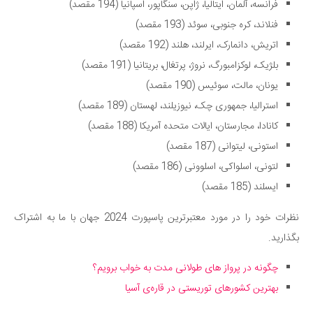
فرانسه، آلمان، ایتالیا، ژاپن، سنگاپور، اسپانیا (194 مقصد)
فنلاند، کره جنوبی، سوئد (193 مقصد)
اتریش، دانمارک، ایرلند، هلند (192 مقصد)
بلژیک، لوکزامبورگ، نروژ، پرتغال، بریتانیا (191 مقصد)
یونان، مالت، سوئیس (190 مقصد)
استرالیا، جمهوری چک، نیوزیلند، لهستان (189 مقصد)
کانادا، مجارستان، ایالات متحده آمریکا (188 مقصد)
استونی، لیتوانی (187 مقصد)
لتونی، اسلواکی، اسلوونی (186 مقصد)
ایسلند (185 مقصد)
نظرات خود را در مورد معتبرترین پاسپورت‌ 2024 جهان با ما به اشتراک
بگذارید.
چگونه در پرواز‌ های طولانی مدت به خواب برویم؟
بهترین کشورهای توریستی در قاره‌ی آسیا