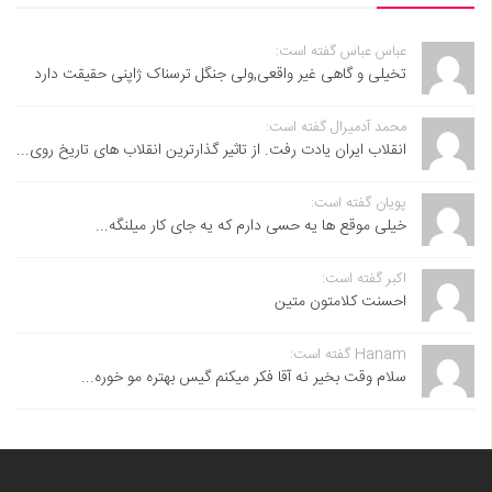
عباس عباس گفته است:
تخیلی و گاهی غیر واقعی,ولی جنگل ترسناک ژاپنی حقیقت دارد
محمد آدمیرال گفته است:
انقلاب ایران یادت رفت. از تاثیر گذارترین انقلاب های تاریخ روی...
پویان گفته است:
خیلی موقع ها یه حسی دارم که یه جای کار میلنگه...
اکبر گفته است:
احسنت ‌کلامتون متین
Hanam گفته است:
سلام وقت بخیر نه آقا فکر میکنم گیس بهتره مو خوره...