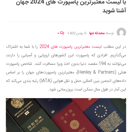
با لیست معتبرترین پاسپورت‌ های 2024 جهان
ایران گردی
آشنا شوید
جهان گردی
رابطه، عشق و ازدواج
موفقیت و مهارت‌های فردی
توسط
محدثه تنها
·
5 بهمن 1402
·
۰
سلامت
در این مطلب
لیست معتبرترین پاسپورت‌ های 2024
را با شما به اشتراک
تغذیه سالم
می‌گذاریم. افرادی که پاسپورت این کشورهای اروپایی و آسیایی را دارند،
بهداشت
می‌توانند به 194 مقصد دنیا بدون اخذ ویزا مسافرت کنند. شاخص پاسپورت
بیماری و درمان
هنلی (Henley & Partners)، معتبرترین پاسپورت‌های جهان را بر اساس
داده‌های انجمن بین المللی حمل و نقل هوایی (IATA) رتبه بندی می‌کند که
کودک و مادر
این آمار در طول سال ممکن است بروزرسانی شود.
ورزش و تندرستی
روانشناسی
مراکز پزشکی و دارویی
فرهنگ و هنر