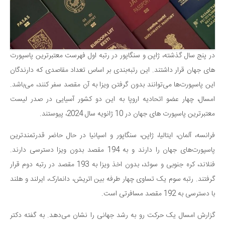
سینما و تئاتر
تلویزیون
موسیقی
چهره‌ها
در پنج سال گذشته، ژاپن و سنگاپور در رتبه اول فهرست معتبرترین پاسپورت‌
عکاسی و هنرهای تجسمی
های جهان قرار داشتند. این رتبه‌بندی بر اساس تعداد مقاصدی که دارندگان
کتاب و کتاب‌خوانی
این پاسپورت‌ها می‌توانند بدون گرفتن ویزا به آن مقصد سفر کنند، می‌باشد.
امسال، چهار عضو اتحادیه اروپا به این دو کشور آسیایی در صدر لیست
تاریخ
معتبرترین پاسپورت‌ های جهان در 10 ژانویه سال 2024، پیوستند.
معماری
علمی
فرانسه، آلمان، ایتالیا، ژاپن، سنگاپور و اسپانیا در حال حاضر قدرتمندترین
پاسپورت‌های جهان را دارند و به 194 مقصد بدون ویزا دسترسی دارند.
فناوری‌ها
فنلاند، کره جنوبی و سوئد، بدون اخذ ویزا به 193 مقصد در رتبه دوم قرار
نجوم و هوا فضا
گرفتند. رتبه سوم یک تساوی چهار طرفه بین اتریش، دانمارک، ایرلند و هلند
زمین و محیط زیست
با دسترسی به 192 مقصد مسافرتی است.
خودرو
گزارش امسال یک حرکت رو به رشد جهانی را نشان می‌دهد. به گفته دکتر
سرگرمی