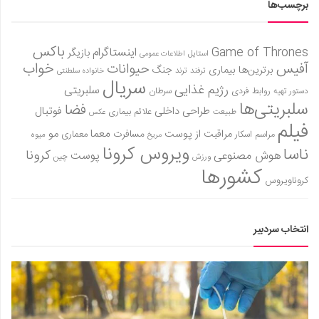
برچسب‌ها
باکس
Game of Thrones
اینستاگرام
بازیگر
استایل
اطلاعات عمومی
آفیس
خواب
حیوانات
برترین‌ها
بیماری
جنگ
ترفند
ترند
خانواده سلطنتی
سریال
رژیم غذایی
سلبریتی
روابط فردی
سرطان
دستور تهیه
سلبریتی‌ها
فضا
طراحی داخلی
فوتبال
علائم بیماری
طبیعت
عکس
فیلم
معما
مو
مراقبت از پوست
مسافرت
معماری
مراسم اسکار
میوه
مریخ
ویروس کرونا
ناسا
کرونا
هوش مصنوعی
پوست
ورزش
چین
کشورها
کروناویروس
انتخاب سردبیر