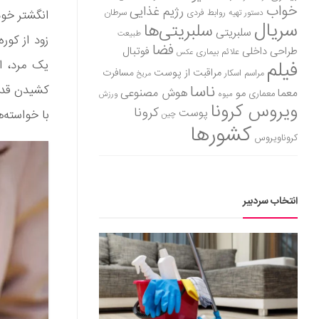
خواب
رژیم غذایی
روابط فردی
سرطان
انگشتر خود
دستور تهیه
سریال
سلبریتی‌ها
سلبریتی
طبیعت
زود از کور
فضا
طراحی داخلی
فوتبال
علائم بیماری
عکس
فیلم
یک مرد، ا
مراقبت از پوست
مسافرت
مراسم اسکار
مریخ
ناسا
کشیدن قدر
هوش مصنوعی
معما
مو
معماری
میوه
ورزش
ویروس کرونا
کرونا
پوست
با خواسته‌
چین
کشورها
کروناویروس
انتخاب سردبیر