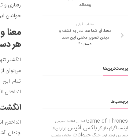
رفتاری و 
بوده‌اند
خواندن ای
مطلب قبلی
معنا و
معما: آیا شما هم قادر به کشف و
دیدن تصویر مخفی این معما
هر دس
هستید؟
انگشتر تن
پر بحث‌ترین‌ها
می‌توان از
تمام این 
انداختن ان
برچسب‌ها
انگشت
Game of Thrones
انداختن ان
استایل
اطلاعات عمومی
باکس آفیس
اینستاگرام
بازیگر
برترین‌ها
چندان آشک
حیوانات
بیماری
جنگ
ترفند
ترند
خانواده سلطنتی