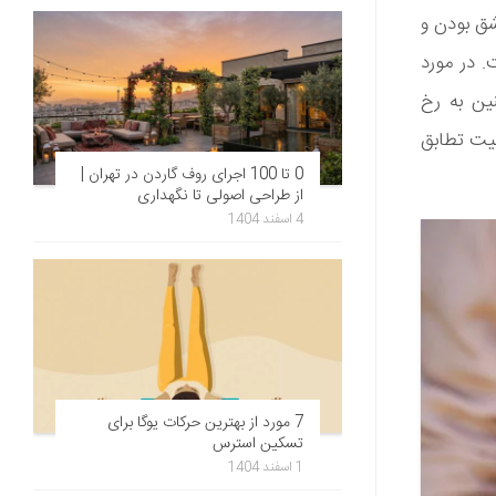
شق بودن و
. در مورد
ین به رخ
یت تطابق
0 تا 100 اجرای روف گاردن در تهران |
از طراحی اصولی تا نگهداری
4 اسفند 1404
7 مورد از بهترین حرکات یوگا برای
تسکین استرس
1 اسفند 1404