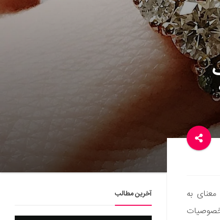
معنای به
آخرین مطالب
 خصوصیات